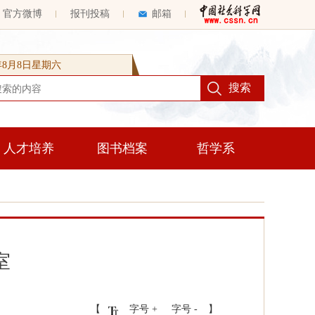
官方微博
报刊投稿
邮箱
6年8月8日星期六
人才培养
图书档案
哲学系
室
【
字号 +
字号 -
】