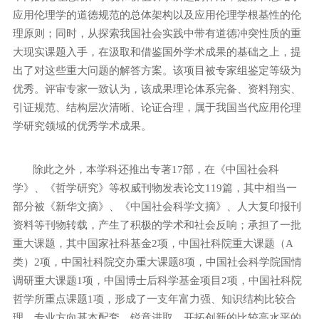
应用伦理学的道德规范的总体架构以及应用伦理学根基性的伦
理原则；同时，从探索我国社会实践中带有道德冲突性质的重
大现实课题入手，在汲取和借鉴国外学术成果的基础之上，提
出了对这些重大问题的解答方案。该项目被专家组鉴定等级为
优秀。评审专家一致认为，该成果理论体系完备、资料翔实、
引证规范、结构层次清晰、论证合理，属于我国当代应用伦理
学研究领域的优秀学术成果。
除此之外，本学科还推出专著
17
部，在《中国社会科
学》、《哲学研究》等权威刊物发表论文
119
篇，其中相当一
部分被《新华文摘》、《中国社会科学文摘》、人大复印报刊
资料等刊物转载，产生了积极的学术和社会反响；承担了一批
重大课题，其中国家社科基金
2
项，中国社科院重大课题（
A
类）
2
项，中国社科院交办重大课题
8
项，中国社会科学院国情
调研重大课题
1
项，中
国
博士后科学基金项目
2
项，中国社科院
哲学所重点课题
1
项，形成了一支年富力强、知识结构比较合
理，专业方向基本配套，锐意进取，开拓创新的比较高水平的