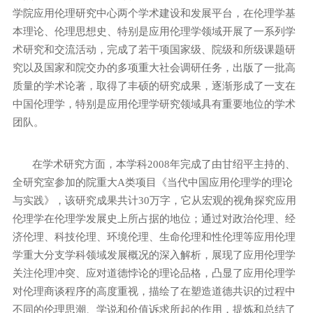
学院应用伦理研究中心两个学术建设和发展平台，在伦理学基
本理论、伦理思想史、特别是应用伦理学领域开展了一系列学
术研究和交流活动，完成了若干项国家级、院级和所级课题研
究以及国家和院交办的多项重大社会调研任务，出版了一批高
质量的学术论著，取得了丰硕的研究成果，逐渐形成了一支在
中国伦理学，特别是应用伦理学研究领域具有重要地位的学术
团队。
在学术研究方面，本学科
2008
年完成了由甘绍平主持的、
全研究室参加的院重大
A
类项目《当代中国应用伦理学的理论
与实践》，该研究成果共计
30
万字，它从宏观的视角探究应用
伦理学在伦理学发展史上所占据的地位；通过对政治伦理、经
济伦理、科技伦理、环境伦理、生命伦理和性伦理等应用伦理
学重大分支学科领域发展概况的深入解析，展现了应用伦理学
关注伦理冲突、应对道德悖论的理论品格，凸显了应用伦理学
对伦理商谈程序的高度重视，描绘了在塑造道德共识的过程中
不同的伦理思潮、学说和价值诉求所起的作用，提炼和总结了