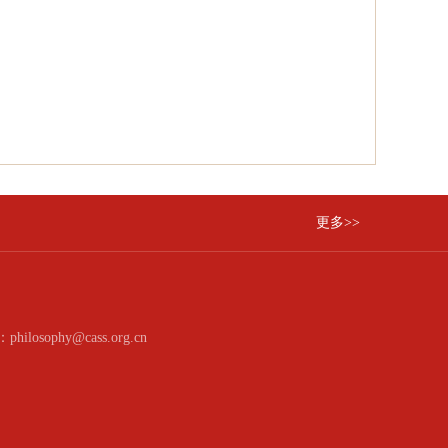
更多>>
：philosophy@cass.org.cn