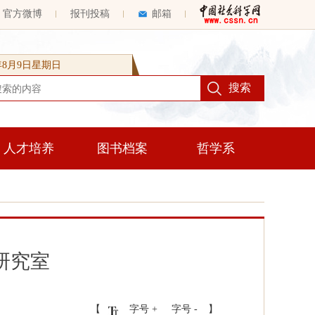
官方微博
报刊投稿
邮箱
6年8月9日星期日
人才培养
图书档案
哲学系
研究室
【
字号 +
字号 -
】