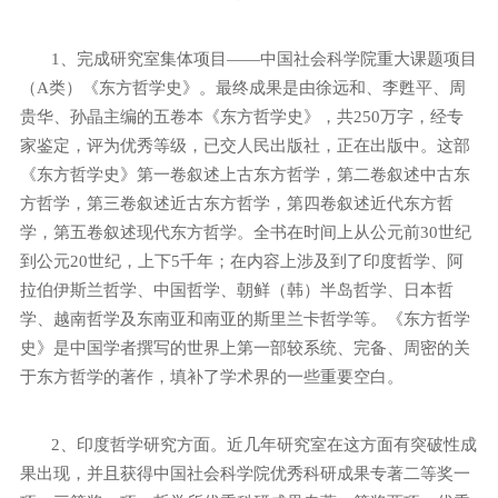
1
、完成研究室集体项目——中国社会科学院重大课题项目
（
A
类）《东方哲学史》。最终成果是由徐远和、李甦平、周
贵华、孙晶主编的五卷本《东方哲学史》，共
250
万字，经专
家鉴定，评为优秀等级，已交人民出版社，正在出版中。这部
《东方哲学史》第一卷叙述上古东方哲学，第二卷叙述中古东
方哲学，第三卷叙述近古东方哲学，第四卷叙述近代东方哲
学，第五卷叙述现代东方哲学。全书在时间上从公元前
30
世纪
到公元
20
世纪，上下
5
千年；在内容上涉及到了印度哲学、阿
拉伯伊斯兰哲学、中国哲学、朝鲜（韩）半岛哲学、日本哲
学、越南哲学及东南亚和南亚的斯里兰卡哲学等。《东方哲学
史》是中国学者撰写的世界上第一部较系统、完备、周密的关
于东方哲学的著作，填补了学术界的一些重要空白。
2
、印度哲学研究方面。近几年研究室在这方面有突破性成
果出现，并且获得中国社会科学院优秀科研成果专著二等奖一