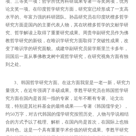
项、三等奖一项；哲学所优秀科研成果专著一等奖两项，优秀
论文奖一项。在印度哲学研究方面，研究室已经形成了一支高
水平的、年富力强的科研团队。孙晶研究员在印度吠檀多哲学
研究方面是国内的主要代表人物，其在吠檀多哲学的文献学研
究、哲学解读上取得了重要研究成果。周贵华副研究员作为佛
教哲学研究的新锐，在唯识学研究方面取得了突破性成果，改
变了唯识学的研究面貌。成建华副研究员留学斯里兰卡多年，
回国后一直从事佛教龙树中观哲学研究，在研究视角方面有独
到之处。
3
、韩国哲学研究方面。在这方面我室是一老一新，研究力
量强大，在近年强调了丰硕成果。李甦平研究员在韩国哲学研
究方面在国内是首屈一指的专家，近年不断有专著、论文出
现，特别是其社科基金的最终成果——专著《韩国儒学史》，
约
50
万字，对古代韩国的儒学研究按照历史、人物与学说相结
合的方式予以了梳理、解析，在国内尚是首次，在国际上也独
具特色。这是一个具有重要学术价值的研究成果。李甦平研究