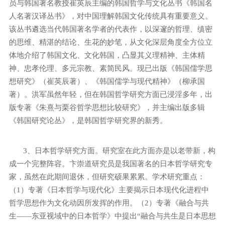
员与韩国著名教授崔英辰主编的韩国哲学与文化丛书《韩国名
人名著汉译丛书》，对中国理解韩国文化传统具有重要意义。
该丛书遴选当代韩国著名学者的代表作，以深邃的哲理、缜密
的思维、精湛的结论、生花的妙笔，从文化深层角度全方位立
体地介绍了韩国文化、文化韩国，凸显其义理精神、主体精
神、忠孝伦理、多元宗教、素简民风。现已出版《韩国儒学思
想研究》（崔英辰著）、《韩国儒学与现代精神》（柳承国
著）。洪军虽然年轻，但在韩国哲学研究方面已浸淫多年，出
版专著《朱熹与栗谷哲学思想比较研究》，并主编出版多辑
《韩国研究论丛》，是韩国哲学研究界的新秀。
3
、日本哲学研究方面。研究室在此方面亦是以老带新，构
成一个完整阵容。卞崇道研究员是我国著名的日本哲学研究专
家，虽然在此期间退休，但研究硕果累累。学术研究重点：
（
1
）专著《日本哲学与现代化》主要揭示日本现代化进程中
哲学思想作为文化动因所发挥的作用。（
2
）专著《融合与共
生——东亚视域中的日本哲学》中提出“融合与共生是日本思想