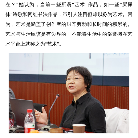
在？”她认为，当前一些所谓“艺术”作品，如一些“屎尿
体”诗歌和网红书法作品，虽引人注目但难以称为艺术。因
为，艺术是涵盖了创作者的艰辛劳动和长时间的积累的。
艺术与生活应该是有边界的，不能将生活中的俗常搬在艺
术平台上就称之为“艺术”。