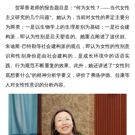
贺翠香老师的报告题目是：“何为女性？——当代女性
主义研究的几个问题”。她认为，当前对女性的界定主要分
为两类：一是以生物学上的生理差别为基础；一是社会建
构派，即认为性别是后天塑造的。她重点阐述了波伏娃、
朱迪斯·巴特勒等社会建构派的观点，即认为女性的性别意
识和性别身份是由社会建构的，是成长环境中的话语实
践、行为规范不断重复的效果。此外，她还讲述了“女性到
底想要什么”的精神分析学要义，评价了弗洛伊德、拉康等
人对女性性意识的分析内容。