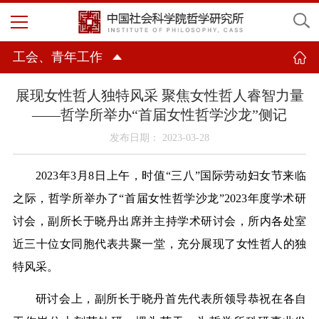
工会、青年工作
展现女性哲人独特风采 聚焦女性哲人睿智力量
——哲学所举办“首届女性哲学沙龙”侧记
发布日期： 2023-03-28
2023
年
3
月
8
日上午，时值“三八”国际劳动妇女节来临
之际，哲学所举办了“首届女性哲学沙龙”
2023
年度学术研
讨会，副所长于晓丹出席并主持学术研讨会，所内各处室
近三十位女同胞代表共聚一堂，充分展现了女性哲人的独
特风采。
研讨会上，副所长于晓丹首先代表所领导恭祝在各自