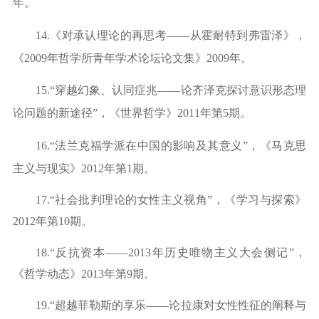
年。
14.《对承认理论的再思考——从霍耐特到弗雷泽》，
《2009年哲学所青年学术论坛论文集》2009年。
15.
“穿越幻象、认同症兆——论齐泽克探讨意识形态理
论问题的新途径”，《世界哲学》
2011
年第
5
期。
16.“法兰克福学派在中国的影响及其意义”，《马克思
主义与现实》2
012
年第
1期。
17.“社会批判理论的女性主义视角”，《学习与探索》
2012
年第
1
0期。
18.“反抗资本——2013年历史唯物主义大会侧记”，
《哲学动态》2013
年第
9期。
19.
“超越菲勒斯的享乐——论拉康对女性性征的阐释与