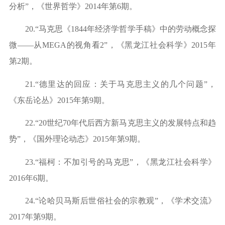
分析”，《世界哲学》2
014
年第
6
期。
20.
“马克思《1844年经济学哲学手稿》中的劳动概念探
微——从MEGA的视角看2”，《黑龙江社会科学》2
015
年
第
2
期。
21.
“德里达的回应：关于马克思主义的几个问题”，
《东岳论丛》2
015
年第
9期。
22.
“20世纪70年代后西方新马克思主义的发展特点和趋
势”，《国外理论动态》2
015
年第
9期。
23.
“福柯：不加引号的马克思”，《黑龙江社会科学》
2
016
年
6
期。
24.
“论哈贝马斯后世俗社会的宗教观”，《学术交流》
2
017
年第
9期。