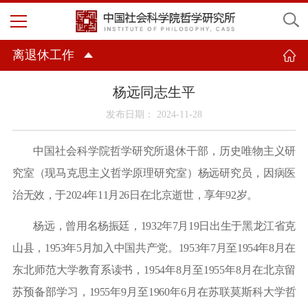
离退休工作
杨远同志生平
发布日期： 2024-11-28
中国社会科学院哲学研究所退休干部，历史唯物主义研
究室（现马克思主义哲学原理研究室）杨远研究员，因病医
治无效，于
2024
年
11
月
26
日在北京逝世，享年
92
岁。
杨远，曾用名杨振廷，
1932
年
7
月
19
日出生于黑龙江省克
山县，
1953
年
5
月加入中国共产党。
1953
年
7
月至
1954
年
8
月在
东北师范大学教育系读书，
1954
年
8
月至
1955
年
8
月在北京留
苏预备部学习，
1955
年
9
月至
1960
年
6
月在苏联莫斯科大学哲