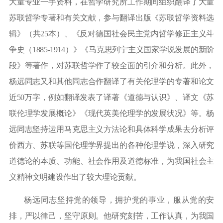
大量专业一手资料，在哲学研究所工作期间组织翻译了大量
苏联哲学专著和有关文献，参与翻译出版《苏联哲学资料选
辑》（共
25
本）、《反对德国社会民主党内哲学修正主义斗
争史（
1885
-
1914
）》《马克思列宁主义国家学说发展的新阶
段》等著作，对苏联哲学作了较全面的引介和分析。此外，
杨远同志又和其他同志合作翻译了有关伦理学的专著和论文
近
50
万字，例如翻译发表了译著《道德与认识》、译文《苏
联伦理学发展概论》《现代英美伦理学的发展状况》等。杨
远同志坚持运用马克思主义方法论和具体科学成果去分析评
价西方、苏联等国伦理学界提出的各种伦理学说，深入研究
道德论的本质、功能、社会作用及道德标准，为我国社会主
义精神文明建设作出了较大理论贡献。
杨远同志坚持党的领导，拥护党的事业，服从党的安
排，严以律己，坚守原则。他研究刻苦，工作认真，为我国