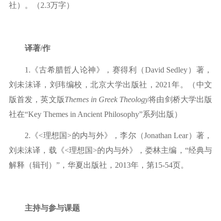
社）。（2
.3万字）
译著
/作
1.《古希腊哲人论神》，赛得利（David Sedley）著，
刘未沫译，刘玮编校，北京大学出版社
，
2021年。（中文
版首发
，英文版
Themes in Greek Theology
将由剑桥大学出版
社在“Key Themes in Ancient Philosophy”系列出版）
2.
《
<理想国
>的内与外》，李尔（Jonathan Lear
）著，
刘未沫译，载《
<理想国
>
的内与外》，娄林主编，
“经典与
解释（辑刊）”，华夏出版社，2
013
年，第
1
5-54页。
主持与参与课题