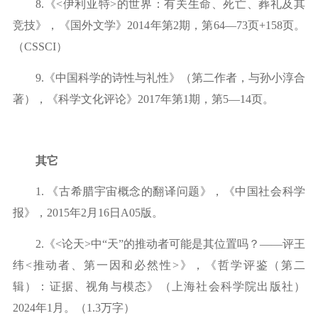
8.
《
<伊利亚特>的世界：有关生命、死亡、葬礼及其
竞技》，《国外文学》2
014年第2期，第64—73
页
+
158
页。
（
CSSCI）
9.
《中国科学的诗性与礼性》（第二作者，与孙小淳合
著），《科学文化评论》
2
017
年第
1期，第
5—14页。
其它
1.
《古希腊宇宙概念的翻译问题》，《中国社会科学
报》，
2
015
年
2月1
6
日
A
05版。
2.
《
<论天
>
中
“天”的推动者可能是其位置吗？——评王
纬<推动者、第一因和必然性
>
》，《哲学评鉴（第二
辑）：证据、视角与模态》（上海社会科学院出版社）
2
024
年
1月。（1
.3万字）