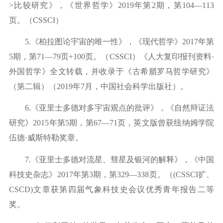
>
比较研究》，《世界哲学》
2
019年第2期，第104—113
页。（
CSSCI）
5.《柏拉图论宇宙的唯一性》，《现代哲学》2017年第
5期，第71—79
页
+
100页
。（
CSSCI）《人大复印报刊资料
·
外国哲学》全文转载，并收录于《古希腊罗马哲学研究》
（第二辑）（
2
019
年
7月，中国社会科学出版社）。
6.《亚里士多德对多宇宙观点的批评》，《自然辩证法
研究》2015年第5期，第67—71
页，英文版曾获纽纳姆学院
伍德
·威斯特勒奖章。
7.《亚里士多德对流星、彗星及银河的解释》，《中国
科技史杂志》2017年第3期，
第
3
29—338页。（(CSSCI扩、
CSCD)文章获第四届气象科技史会议优秀青年报告二等
奖。