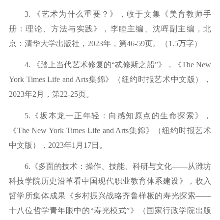
3.
《艺术为什么重要？》，收于文集《美育教师手
册：理论、方法与实践》，李睦主编、沈晖副主编，北
京：清华大学出版社，
2
023
年，第
4
6-59
页。（
1
.5万字）
4.
《踏上当代艺术修复的
“忒修斯之船”》，《
The New
York Times Life and Arts集錦》（纽约时报艺术中文版），
2023
年
2月，第2
2-25页。
5.《坂本龙一正年轻：向感知原点的生命探索》，
《The New York Times Life and Arts
集錦》（纽约时报艺术
中文版），
2
023
年
1月1
7日。
6.
《多面的技术：操作、技能、科研与文化
——从潍坊
科技学院历史沿革看中国现代职业教育体系建设》，收入
哲学所集体成果《乡村振兴战略齐鲁样板的寿光探索——
十八位哲学青年眼中的“寿光模式”》（国家行政学院出版