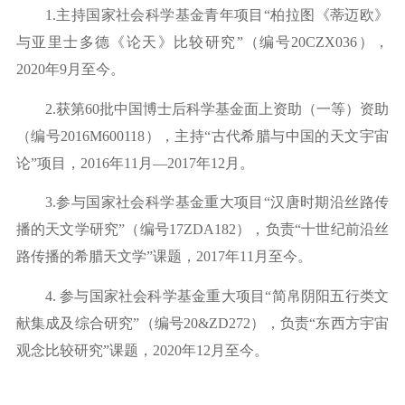
1.
主持国家社会科学基金青年项目
“柏拉图《蒂迈欧》
与亚里士多德《论天》比较研究”（编号2
0CZX036
），
2
020
年
9月至今。
2.
获第
6
0
批中国博士后科学基金面上资助（一等）资助
（编号
2
016M600118
），主持
“古代希腊与中国的天文宇宙
论”项目，
2016
年
1
1
月
—2
017
年
1
2月。
3.参与国家社会科学基金重大项目“汉唐时期沿丝路传
播的天文学研究”（编号17ZDA182
），负责
“十世纪前沿丝
路传播的希腊天文学”课题，2
017
年
1
1月至今。
4.
参与国家社会科学基金重大项目
“简帛阴阳五行类文
献集成及综合研究”（编号2
0&ZD272
），负责
“东西方宇宙
观念比较研究”课题，2
020
年
1
2月至今。