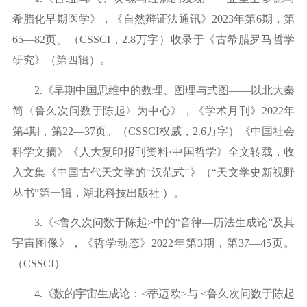
希腊化早期医学》，《自然辩证法通讯》2
023
年第
6期，
第
6
5—82页
。（
CSSCI，2.
8万字）收录于《古希腊罗马哲学
研究》（第四辑）。
2.《早期中国思维中的数理、图理与式图——
以北大秦
简〈鲁久次问数于陈起〉为中心》，《学术月刊》
2
022
年
第
4期，第
22—37页
。（
CSSCI权威，2
.6
万字）《中国社会
科学文摘》《人大复印报刊资料
·中国哲学》全文转载，收
入文集《中国古代天文学的
“汉范式”》（“天文学史新视野
丛书”第一辑，湖北科技出版社 ）。
3.《<鲁久次问数于陈起>中的“音律—历法生成论”
及其
宇宙图像》，《哲学动态》
2
022
年第
3期，第3
7—45
页。
（
CSSCI）
4.《数的宇宙生成论：<蒂迈欧>与
<
鲁久次问数于陈起