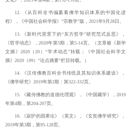
12.
《从百科全书编纂看佛学知识体系的中国化进
程》，《中国社会科学报》
“宗教学”版，
2021
年
9
月
28
日。
13.
《新时代背景下的
“东方哲学”研究范式反思》，
《哲学动态》，2020年第5期，第5-14页。（文章被《新华
文摘》2020（20）“学术动态”转载；《中国社会科学文
摘》2020（09）“论点摘要”栏目转载。）
14.
《汉传佛教百科全书传统及其知识体系建设》，
《佛学研究》
2019年第2期：第322-332页。
15.
《藏传佛教的道德伦理观》，《中国藏学》，
2019
年第4期
，第
2
04-207
页。
16.
《寂护的因果论》（英文），《玄奘佛学研究》，
2019年第3期，第9
5-128
页。