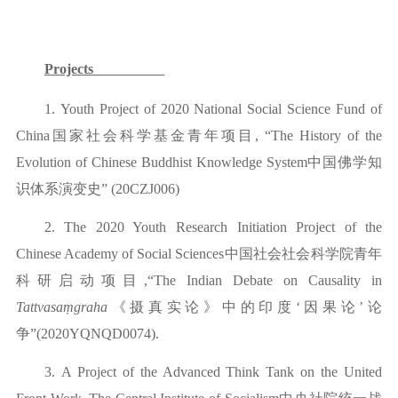
Projects
1.
Youth Project of 2020 National Social Science Fund of
China
国家社会科学基金青年项目
, “The History of the
Evolution of Chinese Buddhist Knowledge System
中国佛学知
识体系演变史
” (20CZJ006)
2.
The 2020 Youth Research Initiation Project of the
Chinese Academy of Social Sciences
中国社会社会科学院青年
科研启动项目
,“The
Indian
Debate
on Causality in
Tattvasaṃgraha
《摄真实论》中的印度
‘因果论’论
争”(2020YQNQD0074).
3.
A Project of the Advanced Think Tank on the United