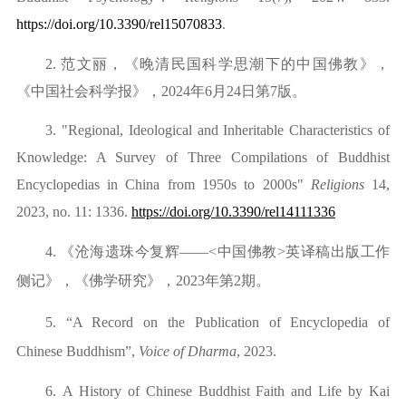
https://doi.org/10.3390/rel15070833
.
2.
范文丽，《晚清民国科学思潮下的中国佛教》，
《中国社会科学报》，
2
024
年
6月2
4
日第
7版。
3.
"Regional, Ideological and Inheritable Characteristics of
Knowledge: A Survey of Three Compilations of Buddhist
Encyclopedias in China from 1950s to 2000s"
Religions
14,
2023, no. 11: 1336.
https://doi.org/10.3390/rel14111336
4.
《沧海遗珠今复辉
——<中国佛教>英译稿出版工作
侧记》
，《佛学研究》，
2
023
年第
2期。
5.
“
A Record on the Publication of Encyclopedia of
Chinese Buddhism”,
Voice of Dharma
, 2023.
6.
A History of Chinese Buddhist Faith and Life by Kai