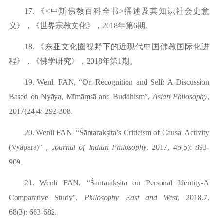
17.
《
<中斯佛教百科全书>撰述及其知识社会史意
义》，《世界宗教文化》，2018年第6期。
18.
《东亚文化圈视野下的近现代中国佛教国际化进
程》，《佛学研究》，
2018年第1期。
19.
Wenli FAN, “On Recognition and Self: A Discussion
Based on Ny
ā
ya, M
ī
m
ā
ṃs
ā
and Buddhism”,
Asian Philosophy
,
2017(24)4: 292-308.
20.
Wenli FAN, “Ś
ā
ntarakṣita’s Criticism of Causal Activity
(Vy
ā
p
ā
ra)” ,
Journal of Indian Philosophy
. 2017, 45(5): 893-
909.
21.
Wenli FAN, “Śāntarakṣita on Personal Identity-A
Comparative Study”,
Philosophy East and West
,
2
018.7,
68(3):
663-682.