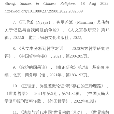
Sheng,
Studies in Chinese Religions
, 18 Aug 2022.
https://doi.org/10.1080/23729988.2022.2092339
7.
《正理派（
Nyāya
）、弥曼差派（
Mīmāṃsā
）及佛教
关于记忆与自我问题的争论》，《人文宗教研究》第
13
辑，
2022.6
，北京：宗教文化出版社，
2022
。
8.
《从文本分析到哲学对话
——2020东方哲学研究述
评》，《中国哲学年鉴》，2021，
第
2
00-205
页。
9.
《寂护的因果论》，《唯识研究》第
7
辑，释光泉
主
编，北京：商务印书馆，
2021
年，第
1
83-192
页。
10.
《正理派、弥曼差派论证
“我”存在的三种理路》，
《世界哲学》，
2021
年第
5
期，第
74-84
页。（中国人民大
学复印报刊资料转载，《外国哲学》，
2
022
年
01
期）
11.
《法舫与近代中国
“世界佛教”运动》，《世界宗教