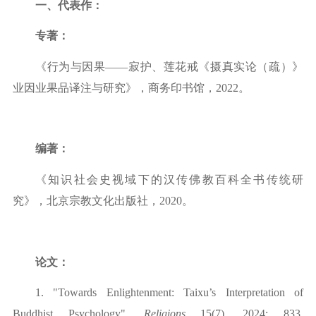
一、代表作：
专著：
《
行为与因果
——寂护、莲花戒《摄真实论（疏）》
业因业果品译注与研究》
，
商务印书馆
，
2022
。
编著：
《知识社会史视域下的汉传佛教百科全书传统研
究》，北京宗教文化出版社，
2
020
。
论文：
1.
"Towards Enlightenment: Taixu’s Interpretation of
Buddhist Psychology".
Religions
15
(
7)
,
2024: 833.