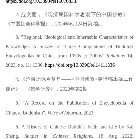
https://doi.org/10.3390/rel15070833
.
2.
范文丽，《晚清民国科学思潮下的中国佛教》，
《中国社会科学报》，
2
024
年
6月2
4
日第
7版。
3.
"Regional, Ideological and Inheritable Characteristics of
Knowledge: A Survey of Three Compilations of Buddhist
Encyclopedias in China from 1950s to 2000s"
Religions
14,
2023, no. 11: 1336.
https://doi.org/10.3390/rel14111336
4.
《沧海遗珠今复辉
——<中国佛教>英译稿出版工作
侧记》
，《佛学研究》，
2
023
年第
2期。
5.
“
A Record on the Publication of Encyclopedia of
Chinese Buddhism”,
Voice of Dharma
, 2023.
6.
A History of Chinese Buddhist Faith and Life by Kai
Sheng,
Studies in Chinese Religions
, 18 Aug 2022.