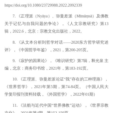
https://doi.org/10.1080/23729988.2022.2092339
7.
《正理派（
Nyāya
）、弥曼差派（
Mīmāṃsā
）及佛教
关于记忆与自我问题的争论》，《人文宗教研究》第
13
辑，
2022.6
，北京：宗教文化出版社，
2022
。
8.
《从文本分析到哲学对话
——2020东方哲学研究述
评》，《中国哲学年鉴》，2021，
第
2
00-205
页。
9.
《寂护的因果论》，《唯识研究》第
7
辑，释光泉
主
编，北京：商务印书馆，
2021
年，第
1
83-192
页。
10.
《正理派、弥曼差派论证
“我”存在的三种理路》，
《世界哲学》，
2021
年第
5
期，第
74-84
页。（中国人民大
学复印报刊资料转载，《外国哲学》，
2
022
年
01
期）
11.
《法舫与近代中国
“世界佛教”运动》，《世界宗教
文化》，
2021
年第
4
期，第
152-159
页。