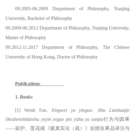
09.2005-06.2009 Department of Philosophy, Nanjing
University, Bachelor of Philosophy
09.2009-06.2012 Department of Philosophy, Nanjing University,
Master of Philosophy
09.2012-11.2017 Department of Philosophy, The Chinese
University of Hong Kong, Doctor of Philosophy
Publications
1
.
B
ooks
[1]
Wenli Fan.
X
ingwei yu yinguo: Jihu Lianhuajie
Shezhenshilunshu yeyin yeguo pin yizhu yu yanjiu
行为与因果
——寂护、莲花戒《摄真实论（疏）》业因业果品译注与