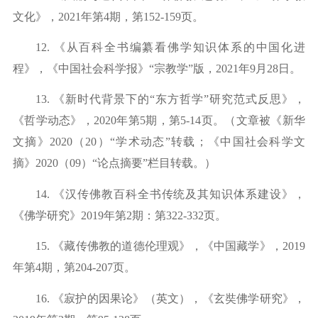
文化》，
2021
年第
4
期，第
152-159
页。
12.
《从百科全书编纂看佛学知识体系的中国化进
程》，《中国社会科学报》
“宗教学”版，
2021
年
9
月
28
日。
13.
《新时代背景下的
“东方哲学”研究范式反思》，
《哲学动态》，2020年第5期，第5-14页。（文章被《新华
文摘》2020（20）“学术动态”转载；《中国社会科学文
摘》2020（09）“论点摘要”栏目转载。）
14.
《汉传佛教百科全书传统及其知识体系建设》，
《佛学研究》
2019年第2期：第322-332页。
15.
《藏传佛教的道德伦理观》，《中国藏学》，
2019
年第4期
，第
2
04-207
页。
16.
《寂护的因果论》（英文），《玄奘佛学研究》，