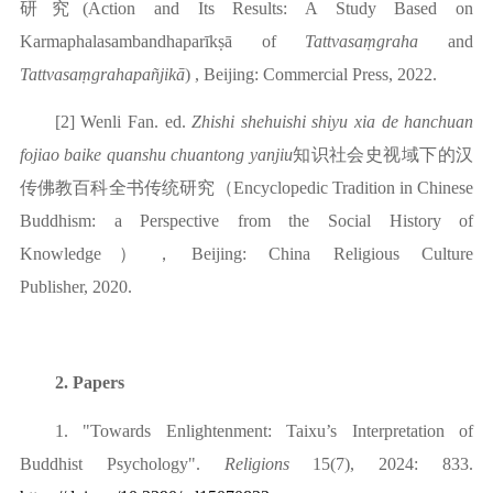
研究(Action and Its Results: A Study Based on
Karmaphalasambandhaparīkṣā of
Tattvasaṃgraha
and
Tattvasaṃgrahapañjikā
)
,
Beijing: Commercial Press, 2022
.
[2]
Wenli Fan. ed.
Zhishi shehuishi shiyu xia de hanchuan
fojiao baike quanshu chuantong yanjiu
知识社会史视域下的汉
传佛教百科全书传统研究（
Encyclopedic Tradition in Chinese
Buddhism: a Perspective from
t
he Social History of
Knowledge
），
B
eijing:
China
Religious Culture
Publisher
,
2
020.
2. Papers
1.
"Towards Enlightenment: Taixu’s Interpretation of
Buddhist Psychology".
Religions
15
(
7)
,
2024: 833.