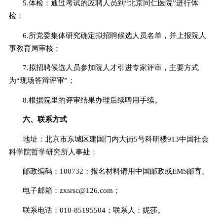
5.
体检：通过考试的应聘人员到“北京同仁医院”进行体
检；
6.
所党委集体研究确定拟招聘候选人员名单，并上报院人
事教育局审核；
7.
拟招聘候选人员参加院人才引进专家评审，主要方式
为“现场答辩评审”；
8.
根据院里的评审结果办理后续聘用手续。
六、联系方式
地址：北京市东城区建国门内大街
5
号科研楼
913
中国社会
科学院哲学研究所人事处；
邮政编码：
100732
；报名材料请用中国邮政或
EMS
邮寄。
电子邮箱：
zxsrsc@126.com
；
联系电话：
010-85195504
；联系人：妮莎。