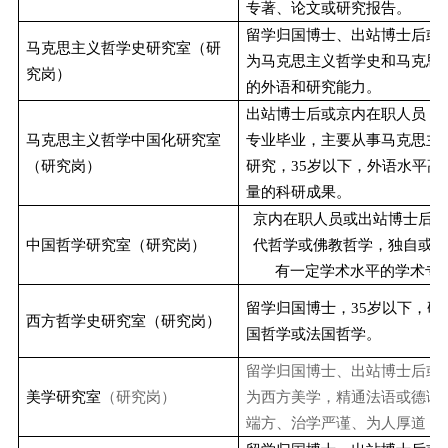
专著、论文或研究报告。
留学归国博士、出站博士后或
马克思主义哲学史研究室（研
为马克思主义哲学史和马克思
究岗）
的外语和研究能力。
出站博士后或京内在职人员，
马克思主义哲学中国化研究室
专业毕业，主要从事马克思主
（研究岗）
研究，
35
岁以下，外语水平高
量的科研成果。
京内在职人员或出站博士后，
中国哲学研究室（研究岗）
代哲学或佛教哲学，独自或作
有一定学术水平的学术专
留学归国博士，
35
岁以下，研
西方哲学史研究室（研究岗）
国哲学或法国哲学。
留学归国博士、出站博士后或
美学研究室
（研究岗）
为西方美学，精通法语或德语
端方、治学严谨、为人厚道
，