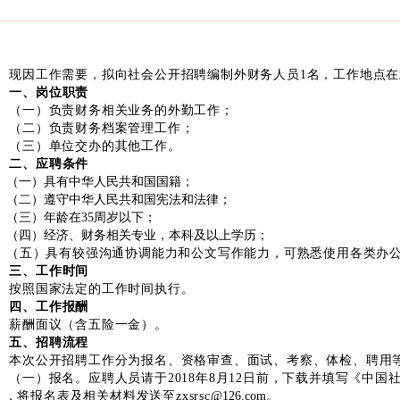
现因工作需要，拟向社会公开招聘编制外财务人员
1
名，工作地点在
一、岗位职责
（一）负责财务相关业务的外勤工作；
（二）负责财务档案管理工作；
（三）单位交办的其他工作。
二、应聘条件
（一）具有中华人民共和国国籍；
（二）遵守中华人民共和国宪法和法律；
（三）年龄在
35
周岁以下；
（四）经济、财务相关专业，本科及以上学历；
（五）具有较强沟通协调能力和公文写作能力，可熟悉使用各类办
三、工作时间
按照国家法定的工作时间执行。
四、工作报酬
薪酬面议（含五险一金）。
五、招聘流程
本次公开招聘工作分为报名、资格审查、面试、考察、体检、聘用
（一）报名。应聘人员请于
2018
年
8
月12日前，下载并填写《中国
），将报名表及相关材料发送至
zxsrsc
@126.com
。