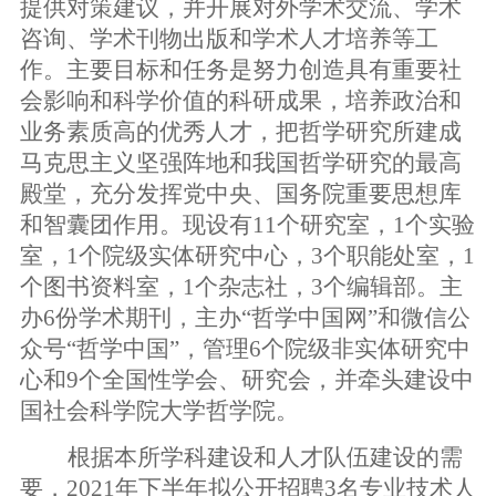
提供对策建议，并开展对外学术交流、学术
咨询、学术刊物出版和学术人才培养等工
作。主要目标和任务是努力创造具有重要社
会影响和科学价值的科研成果，培养政治和
业务素质高的优秀人才，把哲学研究所建成
马克思主义坚强阵地和我国哲学研究的最高
殿堂，充分发挥党中央、国务院重要思想库
和智囊团作用。现设有
11
个研究室，
1
个实验
室，
1
个院级实体研究中心，
3
个职能处室，
1
个图书资料室，
1
个杂志社，
3
个编辑部。主
办
6
份学术期刊，主办“哲学中国网”和微信公
众号“哲学中国”，管理
6
个院级非实体研究中
心和
9
个全国性学会、研究会，并牵头建设中
国社会科学院大学哲学院。
根据本所学科建设和人才队伍建设的需
要，
2021
年下半年拟公开招聘
3
名专业技术人