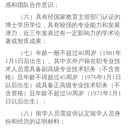
感和团队合作意识；
（六）具有经国家教育主管部门认证的
博士学历学位，具有较强的专业能力和发展
潜力，近三年发表过有一定影响力的学术论
著或智库成果；
（七）年龄一般不超过
40
周岁（
1981
年
1
月
1
日后出生）。其中京外户籍在职专业技
术人员需具备副高级专业技术职务（不含资
格）且年龄不得超过
45
周岁（
1976
年
1
月
1
日
以后出生）或具备正高级专业技术职务（不
含资格）且年龄不超过
50
周岁（
1971
年
1
月
1
日以后出生）；
（八）留学人员需提供认定留学人员身
份和经历的证明材料；