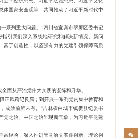
习近平经济思想、习近平法治思想、习近平文化
总体国家安全观等，共同推动了习近平新时代中
的一系列重大问题。”四川省宜宾市翠屏区委书记
好指引我们深入系统地研究和解决新情况、新问
、富于创造性，以坚强有力的党建引领保障高质
代全面从严治党伟大实践的凝练和升华。
以恒正风肃纪反腐；到开展一系列党内集中教育和
，成效前所未有。”吉林省白城市镇赉县纪委书
产党之治、中国之治呈现新气象，为习近平党建
丰富经验，深入推进管党治党实践创新、理论创