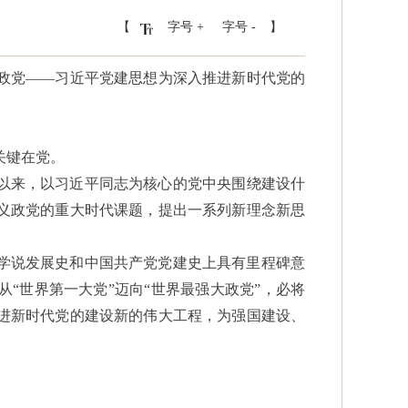
【
字号 +
字号 -
】
政党
——习近平党建思想为深入推进新时代党的
关键在党。
大以来，以习近平同志为核心的党中央围绕建设什
义政党的重大时代课题，提出一系列新理念新思
学说发展史和中国共产党党建史上具有里程碑意
从
“世界第一大党”迈向“世界最强大政党”，必将
进新时代党的建设新的伟大工程，为强国建设、