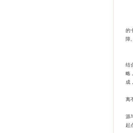
的
障
结
略
成
离
源
起