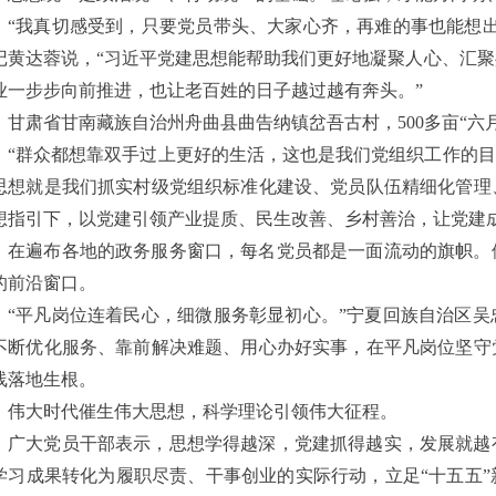
“我真切感受到，只要党员带头、大家心齐，再难的事也能想
记黄达蓉说，“习近平党建思想能帮助我们更好地凝聚人心、汇
业一步步向前推进，也让老百姓的日子越过越有奔头。”
甘肃省甘南藏族自治州舟曲县曲告纳镇岔吾古村，
500多亩“
“群众都想靠双手过上更好的生活，这也是我们党组织工作的目
思想就是我们抓实村级党组织标准化建设、党员队伍精细化管理
想指引下，以党建引领产业提质、民生改善、乡村善治，让党建成
在遍布各地的政务服务窗口，每名党员都是一面流动的旗帜。
的前沿窗口。
“平凡岗位连着民心，细微服务彰显初心。”宁夏回族自治区
不断优化服务、靠前解决难题、用心办好实事，在平凡岗位坚守
线落地生根。
伟大时代催生伟大思想，科学理论引领伟大征程。
广大党员干部表示，思想学得越深，党建抓得越实，发展就越
学习成果转化为履职尽责、干事创业的实际行动，立足
“十五五