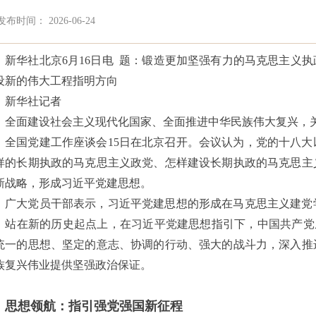
发布时间： 2026-06-24
新华社北京
6月16日电
题：锻造更加坚强有力的马克思主义执
设新的伟大工程指明方向
新华社记者
全面建设社会主义现代化国家、全面推进中华民族伟大复兴，
全国党建工作座谈会
15日在北京召开。会议认为，党的十八
样的长期执政的马克思主义政党、怎样建设长期执政的马克思主
新战略，形成习近平党建思想。
广大党员干部表示，习近平党建思想的形成在马克思主义建党
。站在新的历史起点上，在习近平党建思想指引下，中国共产党
统一的思想、坚定的意志、协调的行动、强大的战斗力，深入推
族复兴伟业提供坚强政治保证。
思想领航：指引强党强国新征程