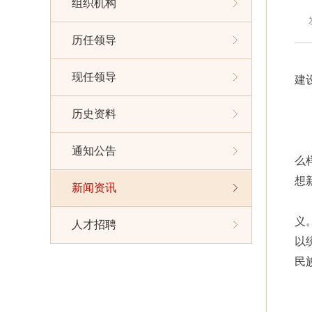
组织机构
历任领导
现任领导
建
历史资料
通知公告
么
想
新闻资讯
义
人才招聘
以
民