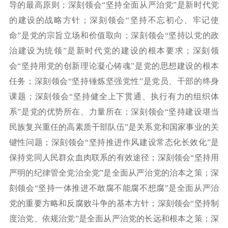
导的最高原则；深刻领会“坚持全面从严治党”是新时代党
的建设的战略方针；深刻领会“坚持不忘初心、牢记使
命”是党的宗旨立场和价值取向；深刻领会“坚持以党的政
治建设为统领”是新时代党的建设的根本要求；深刻领
会“坚持用党的创新理论凝心铸魂”是党的思想建设的根本
任务；深刻领会“坚持锤炼坚强党性”是党员、干部的终身
课题；深刻领会“坚持健全上下贯通、执行有力的组织体
系”是党的优势所在、力量所在；深刻领会“坚持建设堪当
民族复兴重任的高素质干部队伍”是关系党和国家事业的关
键性问题；深刻领会“坚持推进作风建设常态化长效化”是
保持党同人民群众血肉联系的有效途径；深刻领会“坚持用
严明的纪律管全党治全党”是全面从严治党的治本之策；深
刻领会“坚持一体推进不敢腐不能腐不想腐”是全面从严治
党的重要方略和反腐败斗争的基本方针；深刻领会“坚持制
度治党、依规治党”是全面从严治党的长远和根本之策；深