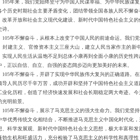
105年来，我们党始终坚守为中国人民谋幸福、为中华民族谋
各个历史时期社会主要矛盾变化，团结带领全国各族人民不懈奋
、改革开放和社会主义现代化建设、新时代中国特色社会主义的
史诗。
105年不懈奋斗，从根本上改变了中国人民的前途命运。我们
、封建主义、官僚资本主义三座大山，建立人民当家作主的新
，实现人民生活从温饱不足到总体小康再到全面小康的历史性跨
中，正以自信、自立、自强的姿态阔步迈向更加美好的未来。
105年不懈奋斗，开辟了实现中华民族伟大复兴的正确道路。
领导人民历尽千辛万苦，成功开辟和坚持了中国特色社会主义道
工业化历程，创造了经济快速发展和社会长期稳定两大奇迹。今
的光明前景。
105年不懈奋斗，展示了马克思主义的强大生命力。我们党坚
中华优秀传统文化相结合，不断推进马克思主义中国化时代化，
想、科学发展观、新时代中国特色社会主义思想，极大丰富和发
蓬勃生机和旺盛活力，充分检验了马克思主义的科学性和真理性