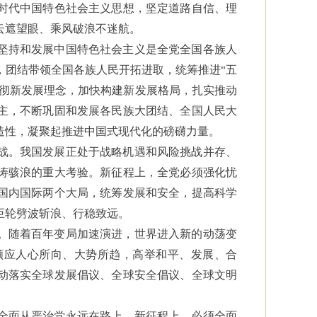
时代中国特色社会主义思想，坚定道路自信、理
云遮望眼、乘风破浪不迷航。
坚持和发展中国特色社会主义是全党全国各族人
，团结带领全国各族人民开拓进取，统筹推进“五
贯彻新发展理念，加快构建新发展格局，扎实推动
主，不断巩固和发展各民族大团结、全国人民大
造性，凝聚起推进中国式现代化的磅礴力量。
战。我国发展正处于战略机遇和风险挑战并存、
涛骇浪的重大考验。新征程上，全党必须强化忧
国内国际两个大局，统筹发展和安全，提高科学
巨轮劈波斩浪、行稳致远。
。随着百年变局加速演进，世界进入新的动荡变
顺应人心所向、大势所趋，高举和平、发展、合
动落实全球发展倡议、全球安全倡议、全球文明
全面从严治党永远在路上。新征程上，必须全面