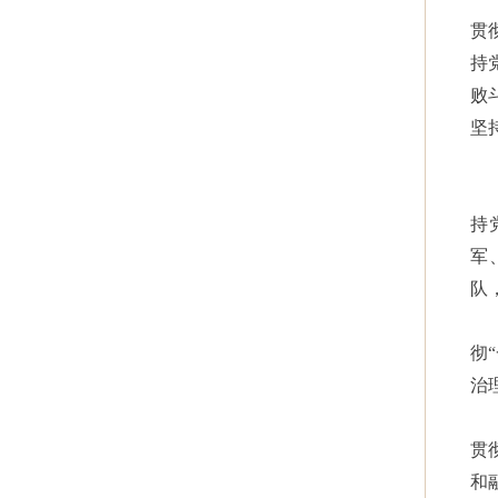
贯
持
败
坚
持
军
队
彻
治
贯
和