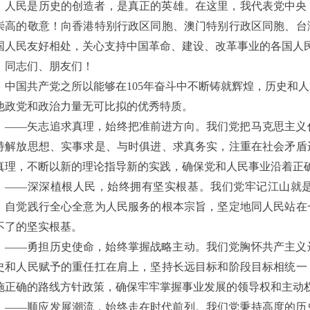
人民是历史的创造者，是真正的英雄。在这里，我代表党中央
崇高的敬意！向香港特别行政区同胞、澳门特别行政区同胞、台
国人民友好相处，关心支持中国革命、建设、改革事业的各国人
同志们、朋友们！
中国共产党之所以能够在
105年奋斗中不断铸就辉煌，历史和
他政党和政治力量无可比拟的优秀特质。
——矢志追求真理，始终把准前进方向。我们党把马克思主义
持解放思想、实事求是、与时俱进、求真务实，注重在社会矛盾
真理，不断以新的理论指导新的实践，确保党和人民事业沿着正
——深深植根人民，始终拥有坚实根基。我们党牢记江山就
，自觉践行全心全意为人民服务的根本宗旨，坚定地同人民站在
不了的坚实根基。
——勇担历史使命，始终掌握战略主动。我们党胸怀共产主义
史和人民赋予的重任扛在肩上，坚持长远目标和阶段目标相统一
施正确的路线方针政策，确保牢牢掌握事业发展的领导权和主动
——顺应发展潮流，始终走在时代前列。我们党秉持高度的历