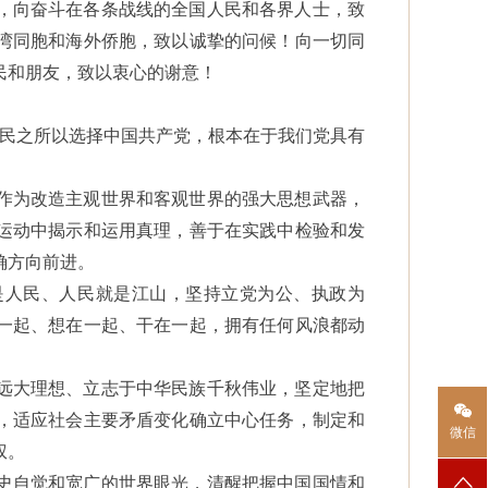
，向奋斗在各条战线的全国人民和各界人士，致
湾同胞和海外侨胞，致以诚挚的问候！向一切同
民和朋友，致以衷心的谢意！
人民之所以选择中国共产党，根本在于我们党具有
作为改造主观世界和客观世界的强大思想武器，
运动中揭示和运用真理，善于在实践中检验和发
确方向前进。
是人民、人民就是江山，坚持立党为公、执政为
一起、想在一起、干在一起，拥有任何风浪都动
远大理想、立志于中华民族千秋伟业，坚定地把
，适应社会主要矛盾变化确立中心任务，制定和
微信
权。
史自觉和宽广的世界眼光，清醒把握中国国情和