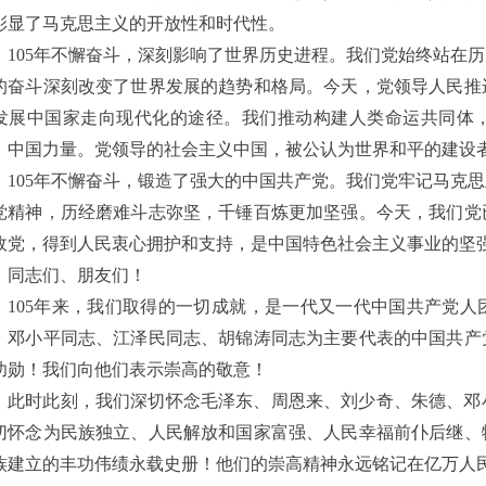
彰显了马克思主义的开放性和时代性。
105年不懈奋斗，深刻影响了世界历史进程。我们党始终站在
的奋斗深刻改变了世界发展的趋势和格局。今天，党领导人民推
发展中国家走向现代化的途径。我们推动构建人类命运共同体
、中国力量。党领导的社会主义中国，被公认为世界和平的建设
105年不懈奋斗，锻造了强大的中国共产党。我们党牢记马克
党精神，历经磨难斗志弥坚，千锤百炼更加坚强。今天，我们党
政党，得到人民衷心拥护和支持，是中国特色社会主义事业的坚
同志们、朋友们！
105年来，我们取得的一切成就，是一代又一代中国共产党
、邓小平同志、江泽民同志、胡锦涛同志为主要代表的中国共产
功勋！我们向他们表示崇高的敬意！
此时此刻，我们深切怀念毛泽东、周恩来、刘少奇、朱德、邓
切怀念为民族独立、人民解放和国家富强、人民幸福前仆后继、
族建立的丰功伟绩永载史册！他们的崇高精神永远铭记在亿万人