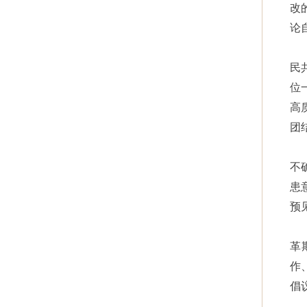
改
论
民
位
高
团
不
患
预
革
作
倡