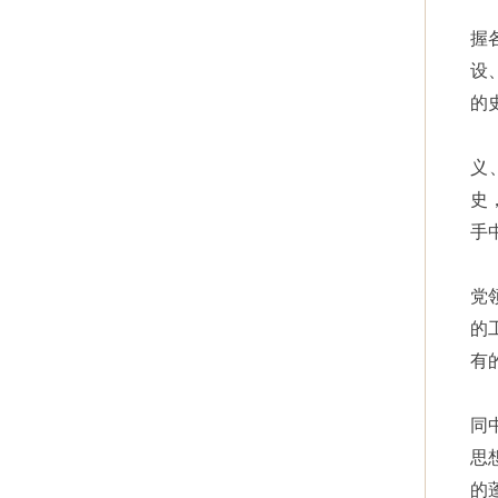
握
设
的
义
史
手
党
的
有
同
思
的