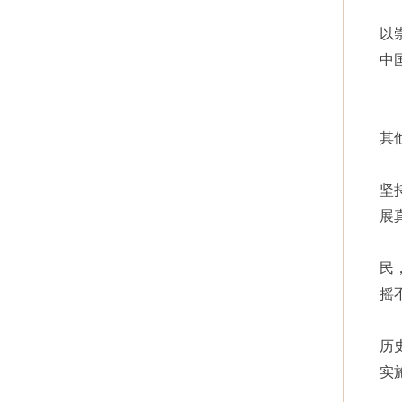
以
中
其
坚
展
民
摇
历
实