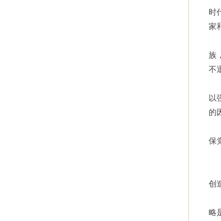
时
家
族
不
以
的
保
创
略