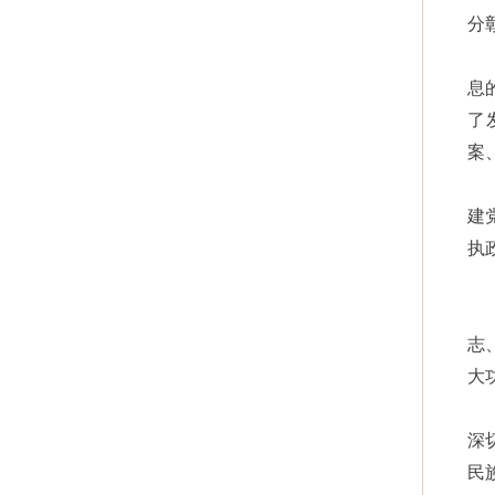
分
息
了
案
建
执
志
大
深
民