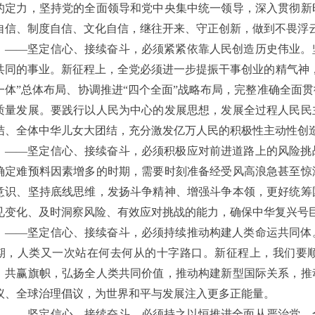
的定力，坚持党的全面领导和党中央集中统一领导，深入贯彻新
自信、制度自信、文化自信，继往开来、守正创新，做到不畏浮
——坚定信心、接续奋斗，必须紧紧依靠人民创造历史伟业。
共同的事业。新征程上，全党必须进一步提振干事创业的精气神
一体”总体布局、协调推进“四个全面”战略布局，完整准确全面
质量发展。要践行以人民为中心的发展思想，发展全过程人民民
结、全体中华儿女大团结，充分激发亿万人民的积极性主动性创
——坚定信心、接续奋斗，必须积极应对前进道路上的风险挑
确定难预料因素增多的时期，需要时刻准备经受风高浪急甚至惊
意识、坚持底线思维，发扬斗争精神、增强斗争本领，更好统筹
见变化、及时洞察风险、有效应对挑战的能力，确保中华复兴号
——坚定信心、接续奋斗，必须持续推动构建人类命运共同体
期，人类又一次站在何去何从的十字路口。新征程上，我们要
、共赢旗帜，弘扬全人类共同价值，推动构建新型国际关系，推
议、全球治理倡议，为世界和平与发展注入更多正能量。
——坚定信心、接续奋斗，必须持之以恒推进全面从严治党。