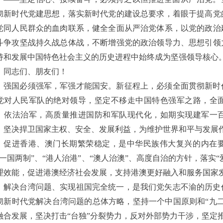
彻新时代党建思想，落实新时代党的建设总要求，着眼于提高党
党同人民群众的血肉联系，健全全面从严治党体系，以党的政治
斗争攻坚战持久战总体战，不断增强党的政治领导力、思想引领
持和发展中国特色社会主义的历史进程中始终成为坚强领导核心
同志们、朋友们！
强国必须强军，军强才能国安。新征程上，必须全面贯彻新时
党对人民军队的绝对领导，坚定不移走中国特色强军之路，全
、依法治军，高质量推进国防和军队现代化，如期实现建军一
，坚决捍卫国家主权、安全、发展利益，为维护世界和平与发展
促进香港、澳门长期繁荣稳定，是中华民族伟大复兴的内在
“一国两制”、“港人治港”、“澳人治澳”、高度自治的方针，落实
理效能，促进港澳经济社会发展，支持港澳更好融入和服务国家
解决台湾问题、实现祖国完全统一，是我们党矢志不渝的历史
彻新时代党解决台湾问题的总体方略，坚持一个中国原则和
“九
融合发展，坚决打击“台独”分裂势力，反对外部势力干涉，坚定