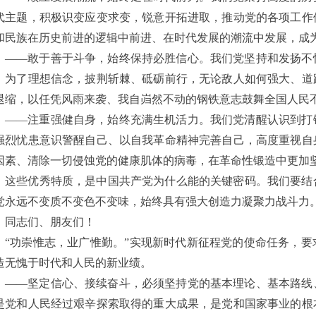
代主题，积极识变应变求变，锐意开拓进取，推动党的各项工作
和民族在历史前进的逻辑中前进、在时代发展的潮流中发展，成
——敢于善于斗争，始终保持必胜信心。我们党坚持和发扬不
，为了理想信念，披荆斩棘、砥砺前行，无论敌人如何强大、道
退缩，以任凭风雨来袭、我自岿然不动的钢铁意志鼓舞全国人民
——注重强健自身，始终充满生机活力。我们党清醒认识到打
强烈忧患意识警醒自己、以自我革命精神完善自己，高度重视自
因素、清除一切侵蚀党的健康肌体的病毒，在革命性锻造中更加
这些优秀特质，是中国共产党为什么能的关键密码。我们要结
党永远不变质不变色不变味，始终具有强大创造力凝聚力战斗力
同志们、朋友们！
“功崇惟志，业广惟勤。”实现新时代新征程党的使命任务，
造无愧于时代和人民的新业绩。
——坚定信心、接续奋斗，必须坚持党的基本理论、基本路线
是党和人民经过艰辛探索取得的重大成果，是党和国家事业的根