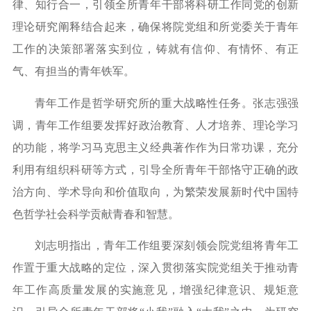
律、知行合一，引领全所青年干部将科研工作
同
党的创新
理论
研究阐释
结合起来，确保
将
院党组
和所党委
关于青年
工作的决策部署落实
到位，铸就有信仰、有情怀、有正
气、有担当的青年铁军
。
青年工作是哲学研究所的重大战略性任务。
张志强
强
调
，青年工作组要发挥好政治教育、人才培养、理论学习
的功能，将学习马克思主义
经典著作
作为日常功课
，
充分
利用有组织科研等方式
，
引导
全所
青年干部恪守正确的政
治方向、学术导向和价值取向，
为繁荣发展新时代中国特
色哲学社会科学贡献青春和智慧。
刘志明指出，青年工作组要深刻领会院党组将青年工
作置于重大战略的定位，深入贯彻落实院党组关于推动青
年工作高质量发展的实施意见，增强
纪律意识
、
规矩
意