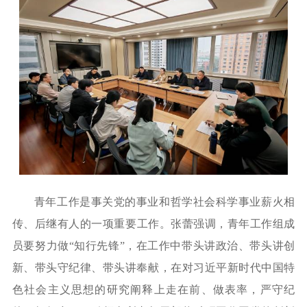
青年工作是事关党
的事业
和哲学社会科学事业薪火相
传、后继有人的一项
重要
工作
。张蕾强调，
青年工作组成
员要
努力
做
“知行先锋”，在工作
中
带头讲政治、带头讲创
新、带头守纪律、带头讲奉献，在对习近平新时代中国特
色社会主义思想的研究阐释
上
走在前、做表率，严守纪