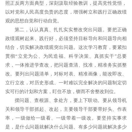
照正反两方面典型，深刻汲取经验教训，提高党性觉悟，
以对党和人民高度负责的态度，增强树立和践行正确政绩
观的思想自觉和行动自觉。
第二，认认真真、扎扎实实整改突出问题。要把正确
政绩观树起来、践行好，必须坚持目标导向和问题导向相
结合，切实解决政绩观突出问题。这次学习教育，要紧扣
贯彻
“立党为公、为民造福、科学决策、真抓实干”总要
求，一体推进学查改，把问题查清、找准，精准务实抓整
改。要列出问题清单，对标对表、精准画像，能改即改、
立行立改，对历史形成、一时难以完全解决的问题制定切
实可行的计划和方案，盯住不放，锲而不舍整改到位。
摆问题、查根源、拿处方，要上下联动。要从领导机
关和领导干部抓起、改起，主要领导干部要带好头、作表
率，一级做给一级看、一级带着一级改。要坚持实事求
是，是什么问题就解决什么问题、有多少问题就解决多少