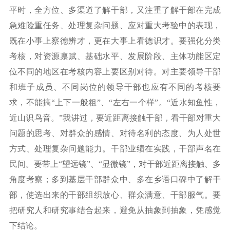
平时，全方位、多渠道了解干部，又注重了解干部在完成
急难险重任务、处理复杂问题、应对重大考验中的表现，
既在小事上察德辨才，更在大事上看德识才。要强化分类
考核，对资源禀赋、基础水平、发展阶段、主体功能区定
位不同的地区在考核内容上要区别对待。对主要领导干部
和班子成员、不同岗位的领导干部也应有不同的考核要
求，不能搞
“上下一般粗”、“左右一个样”。“近水知鱼性，
近山识鸟音。”我讲过，要近距离接触干部，看干部对重大
问题的思考、对群众的感情、对待名利的态度、为人处世
方式、处理复杂问题能力。干部业绩在实践，干部声名在
民间。要带上“望远镜”、“显微镜”，对干部近距离接触、多
角度考察；多到基层干部群众中、多在乡语口碑中了解干
部，使选出来的干部组织放心、群众满意、干部服气。要
把研究人和研究事结合起来，避免从抽象到抽象，凭感觉
下结论。