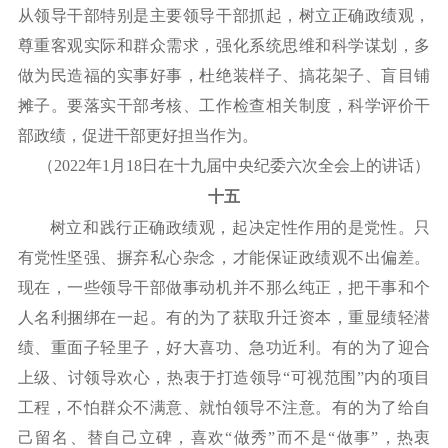
从领导干部特别是主要领导干部抓起，树立正确政绩观，
尊重客观实际和群众需求，强化系统思维和科学谋划，多
做为民造福的实事好事，杜绝装样子、搞花架子、盲目铺
摊子。要落实干部考核、工作检查相关制度，科学评价干
部政绩，促进干部更好担当作为。
（
2022年1月18日在十九届中央纪委六次全会上的讲话）
十五
树立和践行正确政绩观，起决定性作用的是党性。只
有党性坚强、摒弃私心杂念，才能保证政绩观不出偏差。
现在，一些领导干部做事动机并不那么纯正，把干事和个
人名利捆绑在一起。有的为了获取升迁资本，重显绩轻潜
绩、重面子轻里子，好大喜功、急功近利。有的为了迎合
上级、讨领导欢心，热衷于打造领导
“可视范围”内的项目
工程，不怕群众不满意、就怕领导不注意。有的为了给自
己留名、替自己立碑，喜欢“做秀”而不是“做事”，热衷