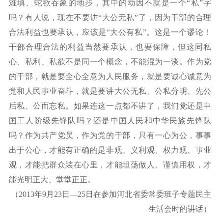
难填、蛇欲吞象的地步，其中的动因不就是一个“私”字
吗？有人说，现在不要讲“大公无私”了，因为干部的合理
合法利益也要承认，应该是“大公有私”。这是一个谬论！
干部合理合法的利益当然要承认，也要保障，但这同私
心、私利、私欲不是同一个概念，不能混为一谈。作为党
的干部，就是要全心全意为人民服务，就是要诚心诚意为
党和人民事业奋斗，就是要讲大公无私、公私分明、先公
后私、公而忘私。如果连这一点都不讲了，我们党还是中
国工人阶级先锋队吗？还是中国人民和中华民族先锋队
吗？作为共产党员，作为党的干部，只有一心为公，事事
出于公心，才能有正确的是非观、义利观、权力观、事业
观，才能把群众装在心里，才能坦荡做人、谨慎用权，才
能光明正大、堂堂正正。
（
2013年9月23日—25日在参加河北省委常委班子专题民主
生活会时的讲话）