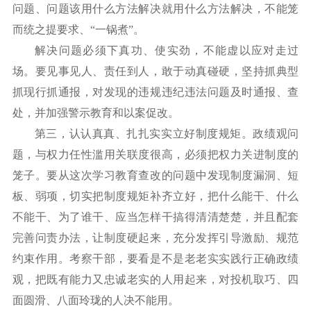
问题、问题该用什么方法解决就用什么方法解决，不能笼
而统之提要求、
“一锅煮”。
解决问题必须下真功、使实劲，不能虚以应对走过
场。要见事见人、责任到人，敢于动真碰硬，坚持抓典型
抓现行抓通报，对发现的违规违纪违法问题及时通报、查
处，并加强警示教育和以案促改。
第三，认认真真、扎扎实实立好制度规矩。政绩观问
题，与权力任性滥用关联度很高，必须把权力关进制度的
笼子。要从这次学习教育查改的问题中发现制度漏洞、短
板、弱项，切实把制度规矩补齐立好，把什么能干、什么
不能干、为了谁干、应当怎样干搞得清清楚楚，并且配套
完善问责办法，让制度硬起来，充分发挥引导激励、规范
约束作用。考察干部，要看是不是老老实实践行正确政绩
观，把既有能力又忠诚老实的人用起来，对投机取巧、四
面圆滑、八面玲珑的人决不能用。