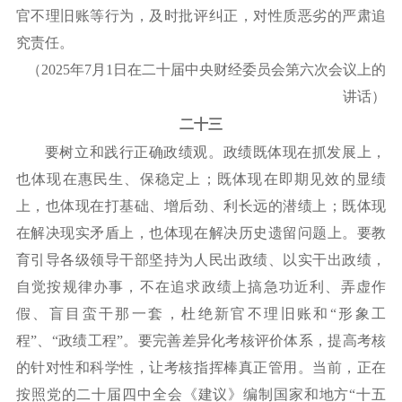
官不理旧账等行为，及时批评纠正，对性质恶劣的严肃追
究责任。
（
2025年7月1日在二十届中央财经委员会第六次会议上的
讲话）
二十三
要树立和践行正确政绩观。政绩既体现在抓发展上，
也体现在惠民生、保稳定上；既体现在即期见效的显绩
上，也体现在打基础、增后劲、利长远的潜绩上；既体现
在解决现实矛盾上，也体现在解决历史遗留问题上。要教
育引导各级领导干部坚持为人民出政绩、以实干出政绩，
自觉按规律办事，不在追求政绩上搞急功近利、弄虚作
假、盲目蛮干那一套，杜绝新官不理旧账和
“形象工
程”、“政绩工程”。要完善差异化考核评价体系，提高考核
的针对性和科学性，让考核指挥棒真正管用。当前，正在
按照党的二十届四中全会《建议》编制国家和地方“十五