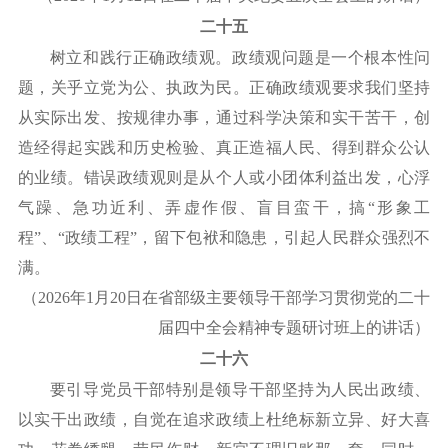
二十五
树立和践行正确政绩观。政绩观问题是一个根本性问
题，关乎立党为公、执政为民。正确政绩观要求我们坚持
从实际出发、按规律办事，通过科学决策和实干苦干，创
造经得起实践和历史检验、真正造福人民、得到群众公认
的业绩。错误政绩观则是从个人或小团体利益出发，心浮
气躁、急功近利、弄虚作假、盲目蛮干，搞
“形象工
程”、“政绩工程”，留下包袱和隐患，引起人民群众强烈不
满。
（
2026年1月20日在省部级主要领导干部学习贯彻党的二十
届四中全会精神专题研讨班上的讲话）
二十六
要引导党员干部特别是领导干部坚持为人民出政绩、
以实干出政绩，自觉在追求政绩上杜绝标新立异、好大喜