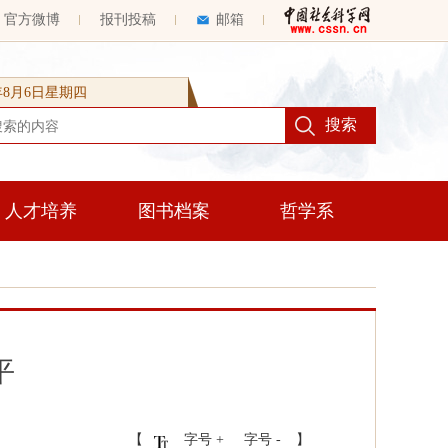
官方微博
报刊投稿
邮箱
6年8月6日星期四
人才培养
图书档案
哲学系
平
【
字号 +
字号 -
】