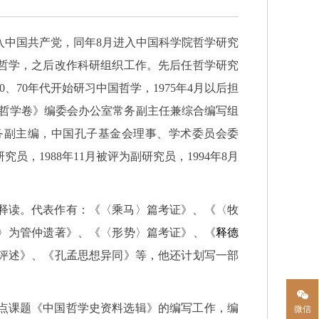
入中国共产党，同年
8
月进入中国科学院哲学研究
哲学，之后改作科研组织工作。先后任哲学研究
0
、
70
年代开始研习中国哲学，
1975
年
4
月以后担
·哲学卷》编委会办公室常务副主任兼综合编写组
务副主编，中国孔子基金会理事、学术委员会委
研究员，
1988
年
11
月被评为副研究员，
1994
年
8
月
释读。代表作有：《〈乘马〉篇考证》、《〈牧
〉为管仲遗著》、《〈形势〉篇考证》、《
释德
评述》、《孔孟思想异同》等，他还计划写一部
点课题《中国哲学史资料选辑》的编写工作，编
微信