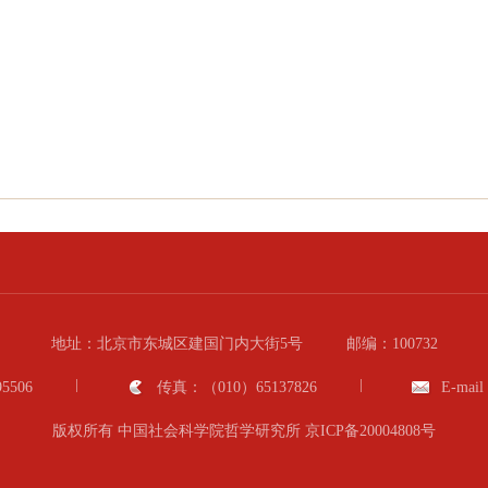
地址：北京市东城区建国门内大街5号
邮编：100732
5506
传真：（010）65137826
E-mail
版权所有 中国社会科学院哲学研究所
京ICP备20004808号