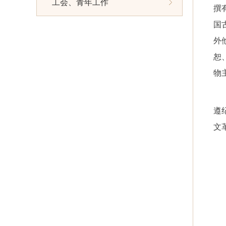
工会、青年工作
撰
国
外
恕
物
遵
文