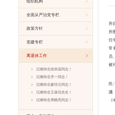
组织机构
全面从严治党专栏
所
政策方针
所
任
党建专栏
常
离退休工作
员
被
沉痛悼念徐崇温同志！
沉痛悼念齐一同志！
民
沉痛悼念蒙培元同志！
清
沉痛悼念王葆玹先生！
《
沉痛悼念周晓亮同志！