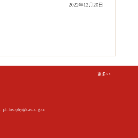
2022
年
12
月
20
日
更多>>
：philosophy@cass.org.cn