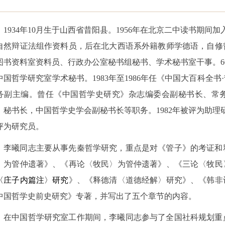
1934
年
10
月生于山西省昔阳县。
1956
年在北京二中读书期间加
自然辩证法组作资料员，后在北大西语系外籍教师学德语，自修
图书资料室资料员、行政办公室秘书组秘书、学术秘书室干事。
6
中国哲学研究室学术秘书。
1983
年至
1986
年任《中国大百科全书
务副主编。曾任《中国哲学史研究》杂志编委会副秘书长、常
、秘书长，中国哲学史学会副秘书长等职务。
1982
年被评为助理
评为研究员。
李曦同志主要从事先秦哲学研究，重点是对《管子》的考证和
〉为管仲遗著》、《再论〈牧民〉为管仲遗著》、《三论〈牧民
〈庄子内篇注〉研究
》、《释德清〈道德经解〉研究》、《韩非
中国哲学史前史研究》专著，并写出了五个章节的内容。
在中国哲学研究室工作期间，李曦同志参与了全国社科规划重