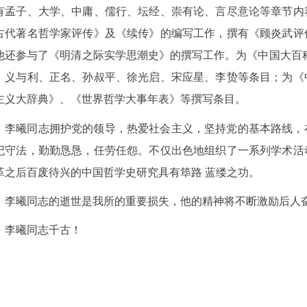
有孟子、大学、中庸、儒行、坛经、崇有论、言尽意论等章节内
古代著名哲学家评传》及《续传》的编写工作，撰有《顾炎武评
他还参与了《明清之际实学思潮史》的撰写工作。为《中国大百
、义与利、正名、孙叔平、徐光启、宋应星、李贽等条目；为《
主义大辞典》、《世界哲学大事年表》等撰写条目。
李曦同志拥护党的领导，热爱社会主义，坚持党的基本路线，
纪守法，勤勤恳恳，任劳任怨。不仅出色地组织了一系列学术活
革之后百废待兴的中国哲学史研究具有筚路 蓝缕之功。
李曦同志的逝世是我所的重要损失，他的精神将不断激励后人
李曦同志千古！