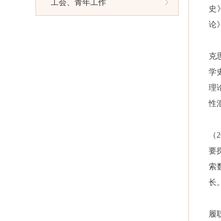
工会、青年工作
史
论
克
学
理
性
（
要
索
长
履