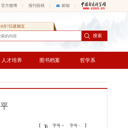
官方微博
报刊投稿
邮箱
6年8月7日星期五
人才培养
图书档案
哲学系
生平
【
字号 +
字号 -
】