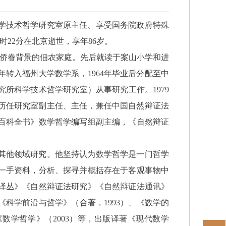
学技术哲学研究室原主任、享受国务院政府特殊
日11时22分在北京逝世，享年86岁。
个有侨眷背景的佃农家庭。先后就读于案山小学和进
0年转入福州大学数学系，1964年毕业后分配至中
所科学技术哲学研究室）从事研究工作。1979
。他历任研究室副主任、主任，兼任中国自然辩证法
百科全书》数学哲学编写组副主编，《自然辩证
其他领域研究。他坚持认为数学哲学是一门哲学
一手资料，分析、探寻并概括存在于客观事物中
译丛》《自然辩证法研究》《自然辩证法通讯》
《科学前沿与哲学》（合著，
1993）、《数学的
《数学哲学》（2003）等，出版译著《现代数学