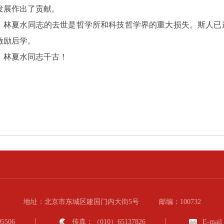
发展作出了贡献。
林夏水同志的去世是哲学所和科技哲学界的重大损失。斯人已
激励后学。
林夏水同志千古！
地址：北京市东城区建国门内大街5号
邮编：100732
5506
传真：（010）65137826
E-mail