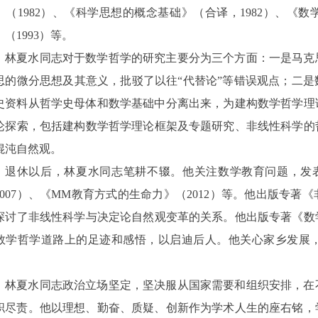
》（1982）、《科学思想的概念基础》（合译，1982）、《数
》（1993）等。
林夏水同志对于数学哲学的研究主要分为三个方面：一是马克
思的微分思想及其意义，批驳了以往
“代替论”等错误观点；二
史资料从哲学史母体和数学基础中分离出来，为建构数学哲学理
论探索，包括建构数学哲学理论框架及专题研究、非线性科学的
混沌自然观。
退休以后，林夏水同志笔耕不辍。他关注数学教育问题，发
2007）、《MM教育方式的生命力》（2012）等。他出版专著
探讨了非线性科学与决定论自然观变革的关系。他出版专著《数学
数学哲学道路上的足迹和感悟，以启迪后人。他关心家乡发展
。
林夏水同志政治立场坚定，坚决服从国家需要和组织安排，在
职尽责。他以理想、勤奋、质疑、创新作为学术人生的座右铭，