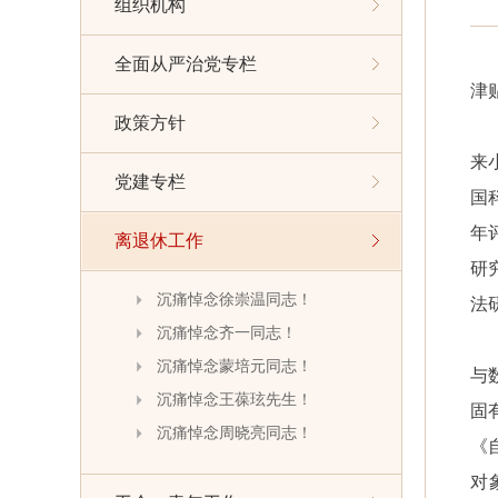
组织机构
全面从严治党专栏
津
政策方针
来
党建专栏
国
年
离退休工作
研
沉痛悼念徐崇温同志！
法
沉痛悼念齐一同志！
沉痛悼念蒙培元同志！
与
沉痛悼念王葆玹先生！
固
沉痛悼念周晓亮同志！
《
对