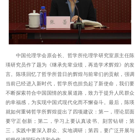
中国伦理学会原会长、哲学所伦理学研究室原主任陈
瑛研究员作了题为《继承先辈业绩，再造学术辉煌》的发
言。陈瑛回忆了哲学所昔日的辉煌与前辈们的贡献，强调
当前已经进入新时代，哲学所也担负起了新使命，我们要
不断探索符合中国国情的发展道路，致力于提升人民群众
的幸福感，为实现中国式现代化而不懈奋斗。最后，陈瑛
就如何重铸哲学所辉煌提出了四项建议：第一，理论层面
要守正创新；第二，学习上要认真读书、刻苦钻研；第
三，实践中要深入群众、实地调研；第四，要广泛开展与
积极促进国际交流和合作。