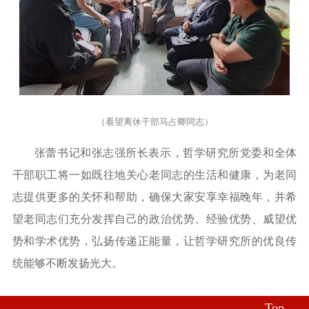
（看望离休干部马占卿同志）
张蕾书记和张志强所长表示，哲学研究所党委和全体
干部职工将一如既往地关心老同志的生活和健康，为老同
志提供更多的关怀和帮助，确保大家安享幸福晚年，并希
望老同志们充分发挥自己的政治优势、经验优势
、
威望优
势
和学术优势
，
弘扬传递正能量，
让哲学
研究
所的优良传
统能够不断发扬光大。
Top