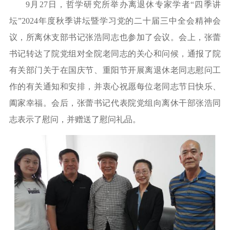
9月27日，哲学研究所举办离退休专家学者“四季讲
坛”2024年度秋季讲坛暨学习党的二十届三中全会精神会
议，所离休支部书记张浩同志也参加了会议。会上，张蕾
书记
转
达了院党组对全院老同志的关心和问候，
通报了院
有关部门关于在国庆节、
重阳
节开展离退休老同志
慰问
工
作的有关通知和安排
，
并
衷心祝愿每位老同志节日快乐、
阖家幸福。会后，张蕾书记代表院党组向
离休干部
张浩同
志表示了慰问，并赠送了慰问礼品。