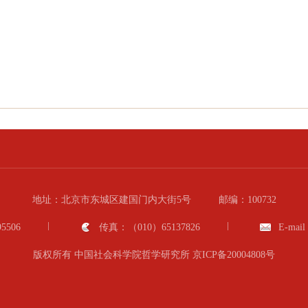
地址：北京市东城区建国门内大街5号
邮编：100732
5506
传真：（010）65137826
E-mail
版权所有 中国社会科学院哲学研究所
京ICP备20004808号