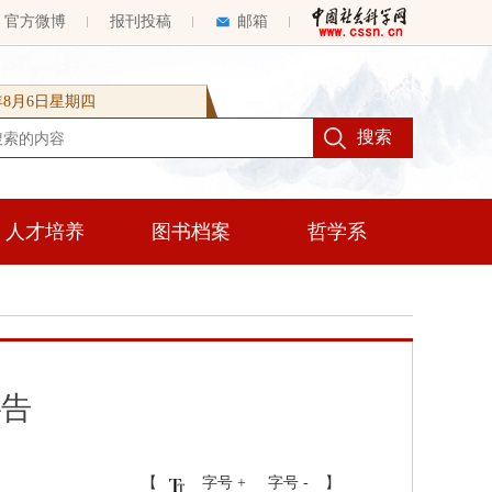
官方微博
报刊投稿
邮箱
6年8月6日星期四
人才培养
图书档案
哲学系
讣告
【
字号 +
字号 -
】