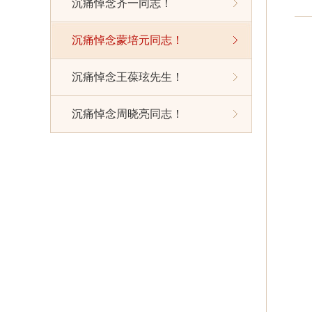
沉痛悼念齐一同志！
沉痛悼念蒙培元同志！
沉痛悼念王葆玹先生！
沉痛悼念周晓亮同志！