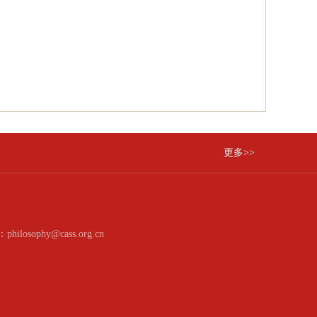
更多>>
：philosophy@cass.org.cn