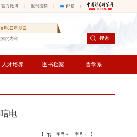
官方微博
报刊投稿
邮箱
6年8月6日星期四
人才培养
图书档案
哲学系
会唁电
【
字号 +
字号 -
】