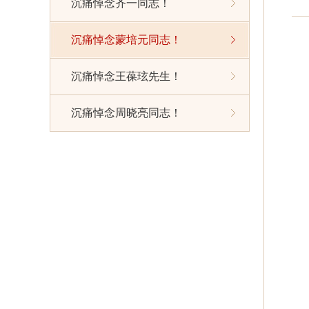
沉痛悼念齐一同志！
沉痛悼念蒙培元同志！
沉痛悼念王葆玹先生！
沉痛悼念周晓亮同志！