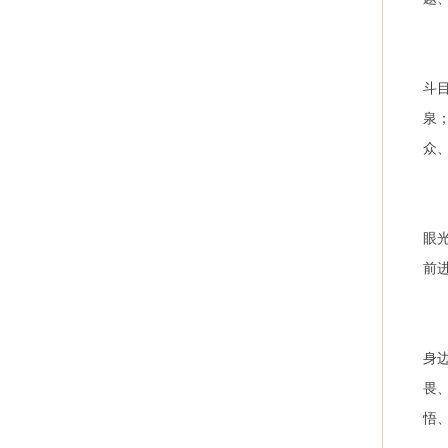
斗
泉
众
眼
前
身
畏
悟