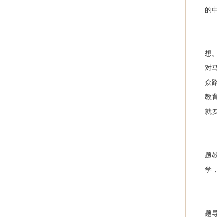
的
想
对
众
教
就
题
学
题