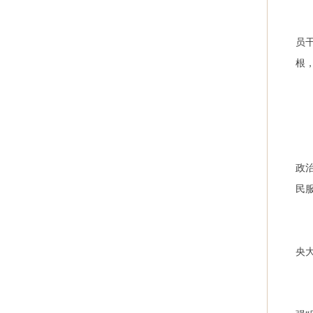
员
根
政
民
央