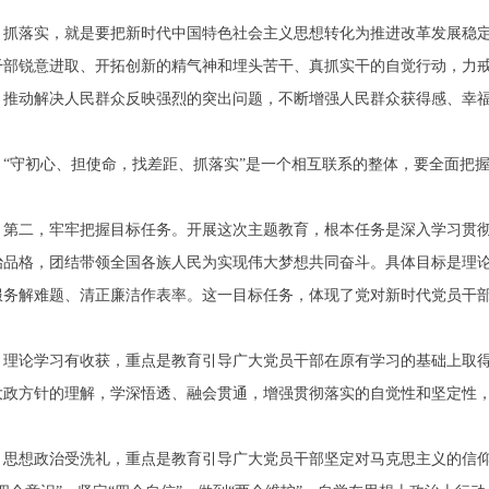
抓落实，就是要把新时代中国特色社会主义思想转化为推进改革发展稳
干部锐意进取、开拓创新的精气神和埋头苦干、真抓实干的自觉行动，力
，推动解决人民群众反映强烈的突出问题，不断增强人民群众获得感、幸
“守初心、担使命，找差距、抓落实”是一个相互联系的整体，要全面把
第二，牢牢把握目标任务。开展这次主题教育，根本任务是深入学习贯
治品格，团结带领全国各族人民为实现伟大梦想共同奋斗。具体目标是理
服务解难题、清正廉洁作表率。这一目标任务，体现了党对新时代党员干
理论学习有收获，重点是教育引导广大党员干部在原有学习的基础上取
大政方针的理解，学深悟透、融会贯通，增强贯彻落实的自觉性和坚定性
思想政治受洗礼，重点是教育引导广大党员干部坚定对马克思主义的信