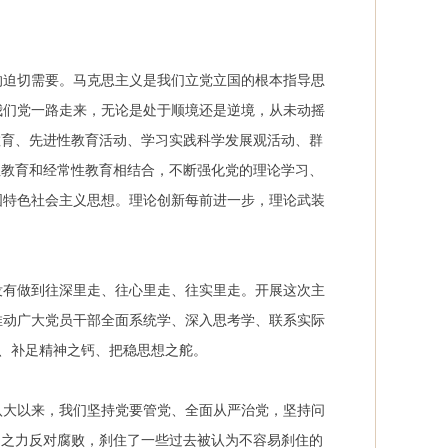
的迫切需要。马克思主义是我们立党立国的根本指导思
我们党一路走来，无论是处于顺境还是逆境，从未动摇
教育、先进性教育活动、学习实践科学发展观活动、群
性教育和经常性教育相结合，不断强化党的理论学习、
国特色社会主义思想。理论创新每前进一步，理论武装
没有做到往深里走、往心里走、往实里走。开展这次主
推动广大党员干部全面系统学、深入思考学、联系实际
基、补足精神之钙、把稳思想之舵。
八大以来，我们坚持党要管党、全面从严治党，坚持问
钧之力反对腐败，刹住了一些过去被认为不容易刹住的