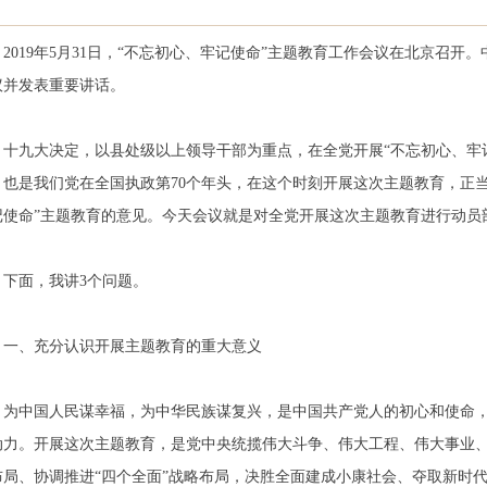
2019
年
5
月
31
日，“不忘初心、牢记使命”主题教育工作会议在北京召开
议并发表重要讲话。
十九大决定，以县处级以上领导干部为重点，在全党开展“不忘初心、牢
，也是我们党在全国执政第
70
个年头，在这个时刻开展这次主题教育，正当
记使命”主题教育的意见。今天会议就是对全党开展这次主题教育进行动员
下面，我讲
3
个问题。
一、充分认识开展主题教育的重大意义
为中国人民谋幸福，为中华民族谋复兴，是中国共产党人的初心和使命
动力。开展这次主题教育，是党中央统揽伟大斗争、伟大工程、伟大事业、
布局、协调推进“四个全面”战略布局，决胜全面建成小康社会、夺取新时