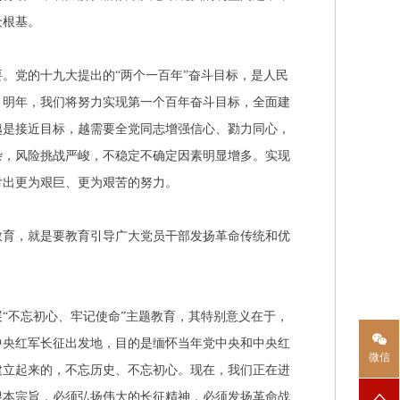
众根基。
。党的十九大提出的“两个一百年”奋斗目标，是人民
。明年，我们将努力实现第一个百年奋斗目标，全面建
越是接近目标，越需要全党同志增强信心、勠力同心，
杂，风险挑战严峻，不稳定不确定因素明显增多。实现
付出更为艰巨、更为艰苦的努力。
教育，就是要教育引导广大党员干部发扬革命传统和优
。
“不忘初心、牢记使命”主题教育，其特别意义在于，
中央红军长征出发地，目的是缅怀当年党中央和中央红
微信
建立起来的，不忘历史、不忘初心。现在，我们正在进
根本宗旨，必须弘扬伟大的长征精神，必须发扬革命战