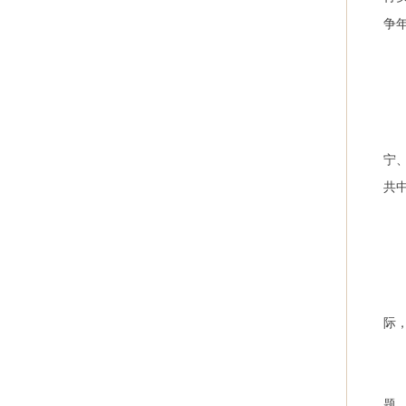
争
宁
共
际
题