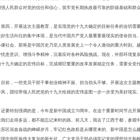
增强人民群众对党的信任和信心，筑牢党长期执政最可靠的阶级基础和群
第四，开展这次主题教育，是实现党的十九大确定的目标任务的迫切需要
美好生活向往的集中体现，是当代中国共产党人最重要最现实的使命担当
小康社会。那将是中国历史乃至人类发展史上一个令人激动的重大时刻。
持忧患意识、增强斗争精神，沉着应对各种风险挑战。现在，外部环境复
的十九大确定的宏伟目标，完成艰巨繁重的改革发展稳定任务，需要全党
目前，一些党员干部干事创业精神不振、担当劲头不够。开展这次主题
作风，团结带领人民把党的十九大绘就的宏伟蓝图一步一步变为美好现实
还要特别强调的是，今年是新中国成立
70
周年。在这个重要时间节点开展
论我们走得多远，都不能忘记来时的路。前几天，我去了江西于都，参观
在苏区浴血奋战的峥嵘岁月，牢记红色政权是从哪里来的、新中国是怎么
实现中华民族伟大复兴的新长征，广大党员干部必须牢记党的理想信念和