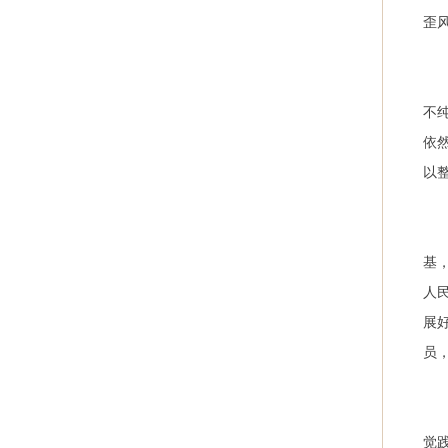
歪
不
依
以
基
人
展
员
觉