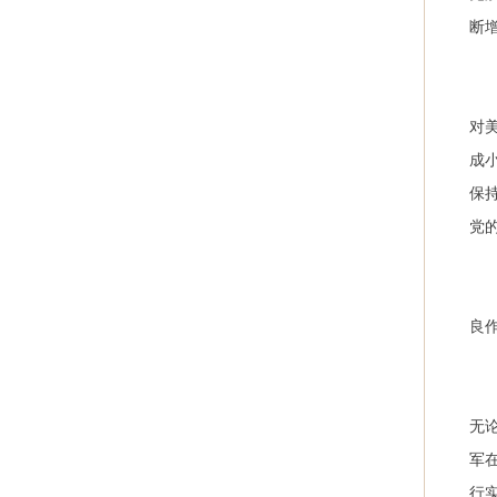
断
对
成
保
党
良
无
军
行