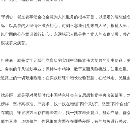
守初心，就是要牢记全心全意为人民服务的根本宗旨，以坚定的理想信
目标；以真挚的人民情怀滋养初心，时刻不忘我们党来自人民、根植人民
；以牢固的公仆意识践行初心，永远铭记人民是共产党人的衣食父母，共
、漠视群众疾苦。
担使命，就是要牢记我们党肩负的实现中华民族伟大复兴的历史使命，
光、务实的作风谋划事业；保持斗争精神，敢于直面风险挑战，知重负重
进道路上的一切艰难险阻；在实践历练中增长经验智慧，在经风雨、见世
找差距，就是要对照新时代中国特色社会主义思想和党中央决策部署，
边榜样，坚持高标准、严要求，找一找在增强“四个意识”、坚定“四个自信
、存戒惧、守底线方面存在哪些差距，找一找在群众观点、群众立场、群
、能力素质、道德修养、作风形象方面存在哪些差距，有的放矢进行整改