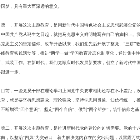
中国梦，具有重大而深远的意义。
第一，开展这次主题教育，是用新时代中国特色社会主义思想武装全党
。中国共产党从诞生之日起，就把马克思主义鲜明地写在自己的旗帜上。
马克思主义的坚定信仰。改革开放以来，我们党先后开展了整党、“三讲”
路线教育实践活动等，推进“两学一做”学习教育常态化制度化，通过集中
育、武装工作。在新时代，我们党顺应时代发展新要求，创立了新时代中
要跟进一步。
目前，一些党员干部在理论学习上同党中央要求相比还存在不小差距，
教育，就是要坚持思想建党、理论强党，坚持学思用贯通、知信行统一，
，不断增强“四个意识”、坚定“四个自信”、做到“两个维护”，筑牢信仰之
第二，开展这次主题教育，是推进新时代党的建设的迫切需要。党的十
导向，以整治“四风”为突破口，着力解决党内存在的突出问题，以雷霆万