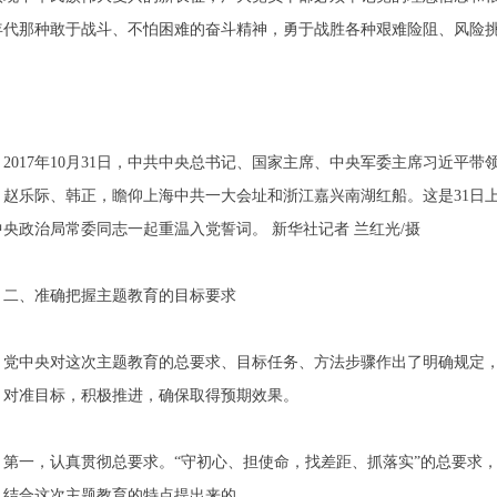
年代那种敢于战斗、不怕困难的奋斗精神，勇于战胜各种艰难险阻、风险
2017
年
10
月
31
日，中共中央总书记、国家主席、中央军委主席习近平带
、赵乐际、韩正，瞻仰上海中共一大会址和浙江嘉兴南湖红船。这是
31
日
中央政治局常委同志一起重温入党誓词。
新华社记者
兰红光
/
摄
二、准确把握主题教育的目标要求
党中央对这次主题教育的总要求、目标任务、方法步骤作出了明确规定
，对准目标，积极推进，确保取得预期效果。
第一，认真贯彻总要求。“守初心、担使命，找差距、抓落实”的总要求
、结合这次主题教育的特点提出来的。