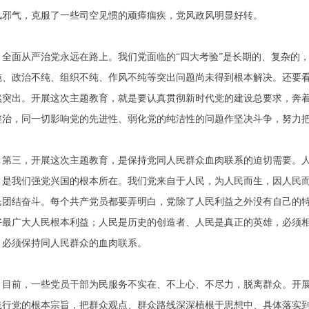
风邪气，克服了一些司空见惯的顽瘴痼疾，党风政风明显好转。
全面从严治党永远在路上。我们党面临的“四大考验”是长期的、复杂的，
纯、政治不纯、组织不纯、作风不纯等突出问题尚未得到根本解决。还要看
然突出。开展这次主题教育，就是要认真贯彻新时代党的建设总要求，奔
整治，同一切影响党的先进性、弱化党的纯洁性的问题作坚决斗争，努力
第三，开展这次主题教育，是保持党同人民群众血肉联系的迫切需要。
，是我们强党兴国的根本所在。我们党来自于人民，为人民而生，因人民
民团结奋斗。每个共产党员都要弄明白，党除了人民利益之外没有自己的
好最广大人民根本利益；人民是历史的创造者、人民是真正的英雄，必须
，必须保持同人民群众的血肉联系。
目前，一些党员干部为民服务不实在、不上心、不尽力，脱离群众。开
践行党的根本宗旨，把群众观点、群众路线深深植根于思想中、具体落实