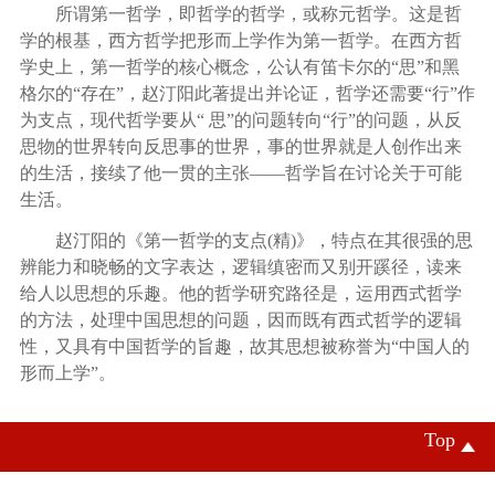
所谓第一哲学，即哲学的哲学，或称元哲学。这是哲
学的根基，西方哲学把形而上学作为第一哲学。在西方哲
学史上，第一哲学的核心概念，公认有笛卡尔的
“思”和黑
格尔的“存在”，赵汀阳此著提出并论证，哲学还需要“行”作
为支点，现代哲学要从“ 思”的问题转向“行”的问题，从反
思物的世界转向反思事的世界，事的世界就是人创作出来
的生活，接续了他一贯的主张——哲学旨在讨论关于可能
生活。
赵汀阳的《第一哲学的支点
(精)》
，
特点在其很强的思
辨能力和晓畅的文字表达，逻辑缜密而又别开蹊径，读来
给人以思想的乐趣。他的哲学研究路径是，运用西式哲学
的方法，处理中国思想的问题，因而既有西式哲学的逻辑
性，又具有中国哲学的旨趣，故其思想被称誉为
“中国人的
形而上学”。
Top