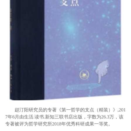
赵汀阳研究员的专著《第一哲学的支点
（精装）
》
,201
7年
6
月由生活
.读书.新知三联书店出版，字数为26.3万，该
专著被评为哲学研究所2018年优秀科研成果一等奖。