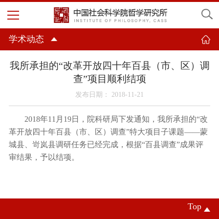
学术动态
我所承担的“改革开放四十年百县（市、区）调
查”项目顺利结项
发布日期： 2018-11-21
2018
年
11
月
19
日，院科研局下发通知，我所承担的
“
改
革开放四十年百县（市、区）调查
”
特大项目子课题
——
蒙
城县、岢岚县调研任务已经完成，根据
“
百县调查
”
成果评
审结果，予以结项。
Top