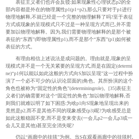
表征主义者们也许会反驳
:如果现象性心理状态p2的全
部内容都是外在的物理属性p1(p1=p2),那么只要对于p1进行
物理地解释,不就已经是一个完整的物理解释了吗?至于表征
方式或现象的呈现模式只不过是一种呈现方式而已,并不需
要加以物理地解释。因为,我们需要物理地解释的是那个被
表征的“东西”(即物理属性p1),而不是那个“东西”(p1)如何被
表征的方式。
有理由相信上述说法是成问题的。理由就是
,现象的呈
现模式并不是一个无关紧要的呈现方式,而是在固定(determi
ne)“p1何以能以如此这般的方式向S加以呈现”这一过程中扮
演了一个必不可少的(认识论层面的)角色。其所扮演的这个
角色也被称为“固定性的角色”(determiningrole)。
[
35
]
表征主
义者们的确需要对这个
“固定性的角色”加以物理地解释,否
则我们就难以明了如下困惑:为啥p1向S现象地呈现出来的
竟然是p2,而不是其他不同的现象感受(p3)呢?为啥感受总是
如此这般稳固不变,而不是变来变去(一会儿p2一会儿p3或一
会儿又是其他)甚至完全消失呢?
仍以
“画廊中的挂毯”为例。当S在观看画廊中的挂毯时,