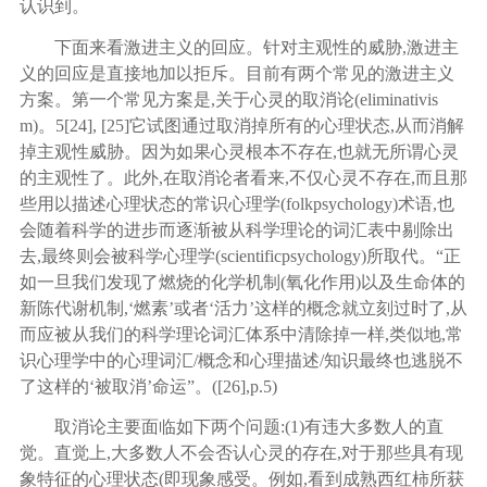
认识到。
下面来看激进主义的回应。针对主观性的威胁
,激进主
义的回应是直接地加以拒斥。目前有两个常见的激进主义
方案。第一个常见方案是,关于心灵的取消论(eliminativis
m)。
5
[
24
], [
25
]
它试图通过取消掉所有的心理状态
,从而消解
掉主观性威胁。因为如果心灵根本不存在,也就无所谓心灵
的主观性了。此外,在取消论者看来,不仅心灵不存在,而且那
些用以描述心理状态的常识心理学(folkpsychology)术语,也
会随着科学的进步而逐渐被从科学理论的词汇表中剔除出
去,最终则会被科学心理学(scientificpsychology)所取代。“正
如一旦我们发现了燃烧的化学机制(氧化作用)以及生命体的
新陈代谢机制,‘燃素’或者‘活力’这样的概念就立刻过时了,从
而应被从我们的科学理论词汇体系中清除掉一样,类似地,常
识心理学中的心理词汇/概念和心理描述/知识最终也逃脱不
了这样的‘被取消’命运”。([
26
],p.5)
取消论主要面临如下两个问题
:(1)有违大多数人的直
觉。直觉上,大多数人不会否认心灵的存在,对于那些具有现
象特征的心理状态(即现象感受。例如,看到成熟西红柿所获