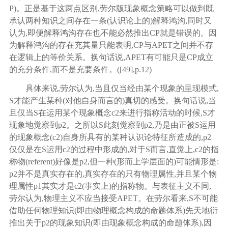
P)。正是基于这两点区别,劳尔版现象概念策略可以做到既
承认两种知识之间存在一条(认识论上的)解释鸿沟,同时又
认为,即便解释鸿沟存在也不能必然推出CP就是错误的。因
为解释鸿沟的存在充其量只能表明,CP与APET之间并不存
在逻辑上的等价关系。换句话说,APET有可能只是CP成立
的充分条件,而不是充要条件。([
49
],p.12)
具体来说
,劳尔认为,当且仅当经由某个现象的呈现模式,
S才能产生某种(对他自身而言的)真切的感受。换句话说,当
且仅当S在运用某个现象概念c2来进行指称活动的时候,S才
现象地觉察到p2。之所以S此刻觉察到p2,乃是由正被S运用
的现象概念(c2)自身所具有的某种认识论特征所造成的,p2
仅仅是在S运用c2的过程中形成的,对于S而言,直觉上,c2的指
称物(referent)好像是p2,但一种(形而上学层面的)可能情形是:
p2并不是真实存在的,真实存在的只有物理属性,并且某个物
理属性p1其实才是c2(事实上)的指称物。与表征主义不同,
劳尔认为,物理主义不应当接受APET。在劳尔看来,S不可能
借助任何物理知识(即由物理概念构成的命题体系)先天地衍
推出关于p2的现象知识(即由现象概念构成的命题体系),因