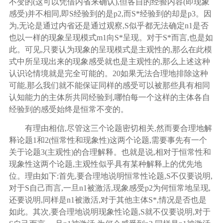
不变的(这可以凭借内省来确认),但各自的经验内容(即现象
感受)并不相同,即S经验到的是p2,而S*经验到的却是p3。因
为,无论是通过内省还是通过观察,S似乎都无法确定n1是否
也以一样的现象呈现模式m1向S*呈现。对于S*而言,也是如
此。可见,只要认为现象的呈现模式是主观性的,那么在此模
式中所呈现出来的现象感受就也是主观性的,那么上述这种
认识论情境就是完全可能的。
20
如果无法合理地排除这种
可能
,那么我们就不能保证同样的感受可以被那些具有相同
认知能力的主体所共同经验到,哪怕每一个这样的主体各自
经验到的感受始终是恒常不变的。
有理由相信
,尽管这三个论题密切相关,然而要合理地解
释论题1和2(恒常性和现象性)这两个论题,需要事先有一个
关于论题3(主观性)的合理解释。也就是说,相对于恒常性和
现象性这两个论题,主观性似乎具有某种解释上的优先地
位。理由如下:首先,要合理地说明恒常性论题,S不仅要说明,
对于S自己而言,一旦n1被激活,现象感受p2为何恒常地呈现,
还要说明,同样是n1被激活,对于其他主体S*,情况是否也是
如此。其次,要合理地说明现象性论题,S就不仅要说明,对于