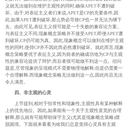
义就无法做到在维护主观性的同时,确保APET不遭到破
坏。由于,对表征主义者们来说,APET是CP的充要条件,因
此,如果APET遭到破坏,那么势必导致CP也一并无法为继下
去。由此可见,表征主义很可能是一个失败的兼容论方案。
与表征主义不同,现象概念策略并不接受APET,即便APET遭
到破坏,CP仍可能为真。因此,现象概念可以做到在维护主观
性的同时,使得CP并不因此而必然遭到破坏。就此而言,现象
概念策略要优于表征主义,因为前者的确成功地为CP与主观
性的兼容论提供了辩护,而后者很可能做不到这一点。但问
题是,尽管现象的呈现模式不需要物理地解释,但是仍需要一
个合理解释,而现象概念策略无法做到这一点,因此尚且无法
令人满意。
四、非主观的心灵
上节提到
,相对于恒常性和现象性,主观性具有某种解释
上的优先地位。因此,如果能有一个关于主观性直觉的合理
解释,那么就有可能帮助保守主义(尤其是现象概念策略)摆
脱困境。下面就来看看为啥我们总是觉得心灵具有主观