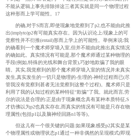
不能从逻辑上事先排除掉这三者其实就是同一个物理过程
这种形而上学可能性。
17
的确
,对于S而言,即使现象地觉察到了p2,也不能由此推
出(implyto)p2有可能真实存在。因为认识论上/现象上的可
觉察性并不衍推(entail)形而上学上的可能性。举例来说:我
的确看到一个魔术师穿墙入室,但并不能由此推出真实情况
的确如此。真实情况有可能是,那个魔术师通过某种物理的
手段(例如,特殊的光线和舞台背景),巧妙地欺骗了我的眼
睛。其实,我觉察到的那个魔术师穿墙入室的情况并未真实
发生,真实发生的一切只是物理的-生理的-神经过程而已(尽
管我没有觉察到甚者无法觉察到这整个过程)。魔术师只是
利用了我的认知过程的某种特征“欺骗”了我。就此而言,劳
尔的说法是合理的:正是由于现象概念具有某种本质特征,S
才彷佛以为p2也真实存在,而真实的情况有可能是只存在物
理属性(包括p1以及脑神经回路n1等等)。
但这儿有一个很关键的问题
:如果现象感受p2其实是某
个物理属性或物理状态p1通过一种非偶然的呈现模式(即现