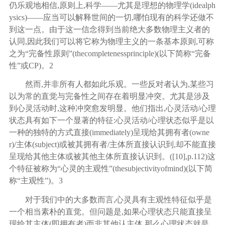
仍乐观地相信,原则上,科学——尤其是理想的物理学(idealph
ysics)——应当可以解释世间的一切,哪怕现有的科学还做不
到这一点。由于这一信念得到当前绝大多数物理主义者的
认同,因此我们可以将它称为物理主义的一条基本原则,可称
之为“完备性原则”(thecompletenessprinciple)(以下简称“完备
性”或CP)。
2
然而
,并非所有人都如此乐观。一些反对者认为,某些习
以为常的直觉与完备性之间存在着明显冲突。尤其是涉及
到心灵活动时,这种冲突愈发明显。他们指出,心灵活动/心理
状态具有如下一个显著的特征:心灵活动/心理状态似乎是以
一种的独特的方式直接(immediately)呈现给其拥有者(owne
r)/主体(subject)或被其拥有者/主体所直接认识到,却不能直接
呈现给其他主体或被其他主体所直接认识到。([
10
],p.112)这
个特征被称为“心灵的主观性”(thesubjectivityofmind)(以下简
称“主观性”)。
3
对于我们中的大多数而言
,心灵具有主观性特征似乎是
一个相当素朴的直觉。但问题是,如果心理状态只能直接呈
现给其主体(即拥有者)而非其他认主体,那么心理状态就是