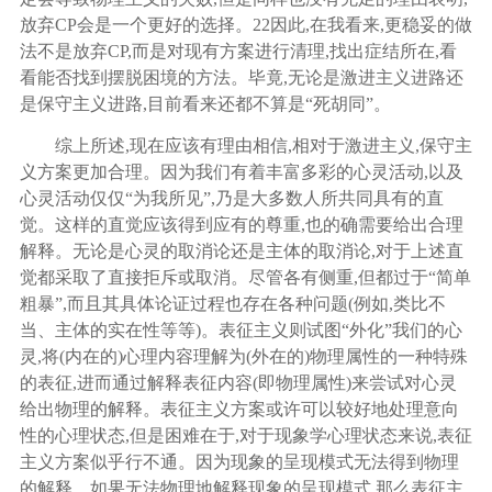
放弃CP会是一个更好的选择。
22
因此
,在我看来,更稳妥的做
法不是放弃CP,而是对现有方案进行清理,找出症结所在,看
看能否找到摆脱困境的方法。毕竟,无论是激进主义进路还
是保守主义进路,目前看来还都不算是“死胡同”。
综上所述
,现在应该有理由相信,相对于激进主义,保守主
义方案更加合理。因为我们有着丰富多彩的心灵活动,以及
心灵活动仅仅“为我所见”,乃是大多数人所共同具有的直
觉。这样的直觉应该得到应有的尊重,也的确需要给出合理
解释。无论是心灵的取消论还是主体的取消论,对于上述直
觉都采取了直接拒斥或取消。尽管各有侧重,但都过于“简单
粗暴”,而且其具体论证过程也存在各种问题(例如,类比不
当、主体的实在性等等)。表征主义则试图“外化”我们的心
灵,将(内在的)心理内容理解为(外在的)物理属性的一种特殊
的表征,进而通过解释表征内容(即物理属性)来尝试对心灵
给出物理的解释。表征主义方案或许可以较好地处理意向
性的心理状态,但是困难在于,对于现象学心理状态来说,表征
主义方案似乎行不通。因为现象的呈现模式无法得到物理
的解释。如果无法物理地解释现象的呈现模式,那么表征主