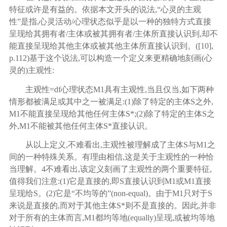
特征或许是有益的。依据本文开头的说法,“心灵的主观
性”是指,心灵活动/心理状态似乎是以一种的独特方式直接
呈现给其拥有者/主体或被其拥有者/主体所直接认识到,却不
能直接呈现给其他主体或被其他主体所直接认识到。([
10
],
p.112)基于这个说法,可以构造一个定义来更精确地刻画(心
灵的)主观性:
主观性
=
df
心理状态
M1具有主观性,当且仅当,如下两种
情形都被满足或其中之一被满足:(1)除了特定的主体S之外,
M1不能直接呈现给其他任何主体S*;(2)除了特定的主体S之
外,M1不能被其他任何主体S*直接认识。
从以上定义
,不难看出,主观性被理解成了主体S与M1之
间的一种特殊关系。有理由相信,这是关于主观性的一种恰
当理解。
4
不难看出
,该定义刻画了主观性的两个重要特征,
值得我们注意:(1)它是直接的,即S直接认识到M1或M1直接
呈现给S。(2)它是“不均等的”(non-equal)。由于M1只对于S
来说是直接的,而对于其他主体S*则不是直接的。因此,并非
对于所有的主体而言,M1都均等地(equally)呈现,或被均等地