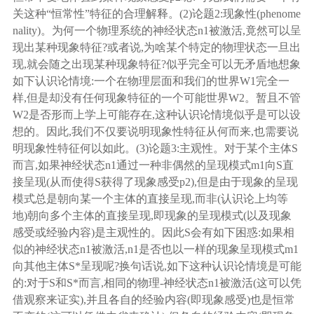
关这种“恒常性”特征的合理解释。(2)论题2:现象性(phenome
nality)。为何一个物理系统的神经状态n1被激活,竟然可以呈
现出某种现象特征?或者说,为啥某个特定的物理状态一旦出
现,就会随之出现某种现象特征?似乎完全可以无矛盾地想象
如下认识论情境:一个在物理层面和我们的世界W1完全一
样,但是却没有任何现象特征的一个可能世界W2。暂且不管
W2是否形而上学上可能存在,这种认识论情境似乎是可以设
想的。因此,我们不仅要说明现象性特征从何而来,也需要说
明现象性特征何以如此。(3)论题3:主观性。对于某个主体S
而言,如果神经状态n1通过一种非偶然的呈现模式m1向S直
接呈现(从而使得S获得了现象感受p2),但是由于现象的呈现
模式总是朝向某一个主体的直接呈现,而非(认识论上均等
地)朝向多个主体的直接呈现,即现象的呈现模式(以及现象
感受或经验内容)是主观性的。因此S会有如下困惑:如果相
似的神经状态n1被激活,n1是否也以一样的现象呈现模式m1
向其他主体S*呈现呢?换句话说,如下这种认识论情境是可能
的:对于S和S*而言,相同的物理-神经状态n1被激活(这可以凭
借观察来证实),并且各自的经验内容(即现象感受)也是恒常