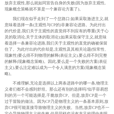
放弃主观性,那么就如同宣告自身的失败(因为放弃主观性,
现象概念策略就不算是一个兼容论方案了)。
我们现在似乎走到了一个岔路口
:如果采取激进主义,就
意味着选择一条(主观性与CP的)非兼容论进路。为此付出
的代价是,我们关于主观性的直觉得不到应有的尊重(关于心
灵的取消论,关于主体的取消论);如果采取保守主义,就意味
着选择一条兼容论进路,我们关于主观性的直觉的确被保留
住了。为此付出的代价却是,主观性及其相关论题(恒常性、
现象性)要么得不到物理的解释(表征主义),要么得不到完整
的解释(现象概念策略)。因此,要么是一个失败的方案(表征
主义),要么注定难以成为一个令人满意的方案(现象概念策
略)。
不难理解
,无论是选择以上两条进路中的哪一条,物理主
义者们都不会感到舒坦。那么还有别的选择吗?似乎容易想
到的另一个可能选择是,干脆放弃CP。但是,放弃CP是一个
过于冒险的做法。因为CP乃是物理主义的一条基本原则,放
弃CP很可能直接导致物理主义的失败。当然,放弃CP也不一
定会导致物理主义的失败,但是同样也没有充足的理由表明,