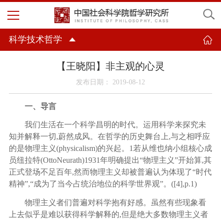
科学技术哲学
【王晓阳】非主观的心灵
发布日期： 2019-08-12
一、导言
我们生活在一个科学昌明的时代。运用科学来探究未
知并解释一切
,蔚然成风。在哲学的历史舞台上,与之相呼应
的是物理主义(physicalism)的兴起。
1
若从维也纳小组核心成
员纽拉特
(OttoNeurath)1931年明确提出“物理主义”开始算,其
正式登场不足百年,然而物理主义却被普遍认为体现了“时代
精神”,“成为了当今占统治地位的科学世界观”。([
4
],p.1)
物理主义者们普遍对科学抱有好感。虽然有些现象看
上去似乎是难以获得科学解释的
,但是绝大多数物理主义者