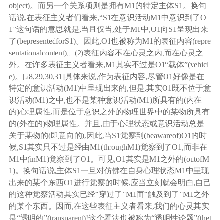
object)。而另一个关系项则是拥有M1的特定主体S1。换句
话说,在表征主义者们看来,“S1在意识活动M1中意识到了O
1”这句话的意思就是,当且仅当,处于M1中,O1向S1呈现出来
了(bepresentedforS1)。因此,O1也被称为M1的表征内容(repre
sentationalcontent)。(2)表征内容不在心灵之内,而在心灵之
外。在许多表征主义者看来,M1其实不过是O1“载体”(vehicl
e)。
[
28
,
29
,
30
,
31
]
具体来说
,作为表征内容,尽管O1好像是在
特定的意识活动(M1)中呈现出来的,但是,其实O1既不位于意
识活动(M1)之中,也不是某种意识活动(M1)所具有的(内在
的)心理属性,而是位于意识之外的物理世界中的某物所具有
的(外在的)物理属性。并且,由于心理状态或意识活动总是
关于某物的(即意向的),因此,当S1觉察到(beawareof)O1的时
候,S1其实只不过是经由M1(throughM1)觉察到了O1,而非在
M1中(inM1)觉察到了O1。可见,O1其实是M1之外的(outofM
1)。换句话说,主体S1一旦对仿佛在自身心理状态M1中呈现
出来的某个东西O1进行觉察的时候,应当立刻就会明白,自己
的这种觉察活动其实已经“穿过了”M1而“触及到了”M1之外
的某个东西。因而,在这些表征主义者看来,我们的心灵其实
是“透明的”(transparent)!这个看法也被称为“透明性论题”(thet