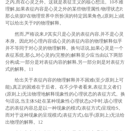
之内,而在心灵之外。这就是表征主义的核心想法。
10
不难
理解
,如果表征内容是心灵之外的某些物理属性/物理状态P,
那么依据P在物理世界中所扮演的特定因果角色,(原则上)就
可以给出关于P的物理解释。
然而
,严格说来,P其实只是心灵的表征内容,并不是心灵
本身。因此对心理内容或心灵的表征内容的物理解释似乎
并不等同于对心灵的物理解释。换句话说,如果心灵是一个
表征系统,那么,对心灵的(完整的)解释至少应当由以下两部
分构成:一部分是对表征内容的解释,另一部分则是对表征方
式的解释。
11
给出关于表征内容的物理解释并不困难
(至少原则上可
能),真正的困难在于后者。在不少学者看来,表征主义者们
(原则上)无法物理地解释现象性的心理状态的表征方式。换
句话说,当主体S处在某种现象性心理状态p2中时,该心理状
态的表征内容总是以一种现象的模式(表征方式)呈现给S。
而对于这种现象的呈现模式(表征方式),似乎(原则上)无法给
出物理的解释。
12