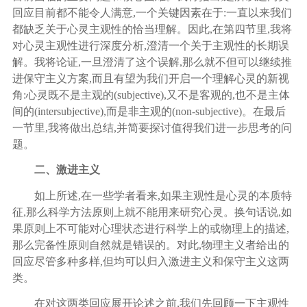
回应目前都不能令人满意,一个关键因素在于:一直以来我们
都缺乏关于心灵主观性的恰当理解。因此,在第四节里,我将
对心灵主观性进行深度分析,澄清一个关于主观性的长期误
解。我将论证,一旦澄清了这个误解,那么就不但可以继续推
进保守主义方案,而且有望为我们开启一个理解心灵的新视
角:心灵既不是主观的(subjective),又不是客观的,也不是主体
间的(intersubjective),而是非主观的(non-subjective)。在最后
一节里,我将做出总结,并简要探讨值得我们进一步思考的问
题。
二、激进主义
如上所述
,在一些学者看来,如果主观性是心灵的本质特
征,那么科学方法原则上就不能用来研究心灵。换句话说,如
果原则上不可能对心理状态进行科学上的或物理上的描述,
那么完备性原则自然就是错误的。对此,物理主义者给出的
回应尽管多种多样,但均可以归入激进主义和保守主义这两
类。
在对这两类回应展开论述之前
,我们先回顾一下主观性