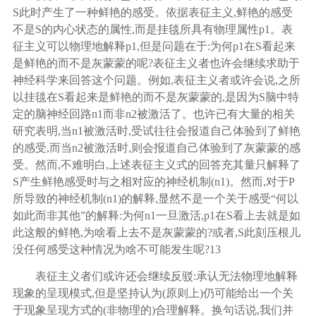
S此时产生了一种鲜艳的感受。依据表征主义,鲜艳的感受
不是S的内心状态的属性,而是挂毯所具有物理属性p1。表
征主义可以物理地解释p1,但是问题在于:为何p1在S看起来
是鲜艳的而不是灰蒙蒙的呢?表征主义者也许会继续求助于
神经科学来回答这个问题。例如,表征主义者或许会说,之所
以挂毯在S看起来是鲜艳的而不是灰蒙蒙的,是因为S脑中特
定的脑神经回路n1而非n2被激活了。也许已有大量的相关
研究表明,当n1被激活时,受试往往会报道自己体验到了鲜艳
的感受,而当n2被激活时,则会报道自己体验到了灰蒙蒙的感
受。然而,不难明白,上述表征主义式的回答充其量只解释了
S产生鲜艳感受时与之相对应的神经机制(n1)。然而,对于P
所导致的神经机制(n1)的解释,显然不是一个关于感受“何以
如此而非其他”的解释:为何n1一旦激活,p1在S看上去就是如
此这般的鲜艳,为啥看上去不是灰蒙蒙的?或者,S此刻压根儿
没任何感受这种情况为啥不可能发生呢?
13
表征主义者们或许还会继续反驳
:承认无法物理地解释
现象的呈现模式,但是坚持认为(原则上)仍可能给出一个关
于现象呈现方式的(非物理的)合理解释。换句话说,我们并