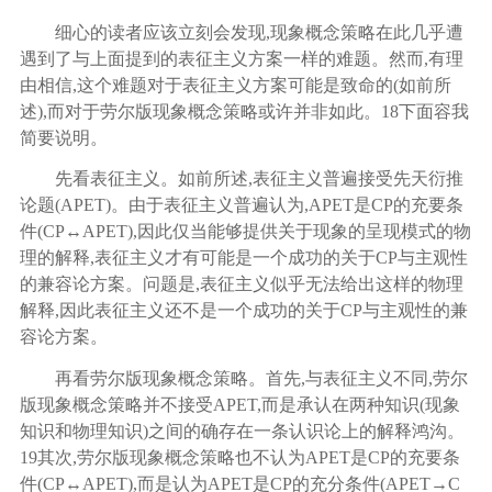
细心的读者应该立刻会发现
,现象概念策略在此几乎遭
遇到了与上面提到的表征主义方案一样的难题。然而,有理
由相信,这个难题对于表征主义方案可能是致命的(如前所
述),而对于劳尔版现象概念策略或许并非如此。
18
下面容我
简要说明。
先看表征主义。如前所述
,表征主义普遍接受先天衍推
论题(APET)。由于表征主义普遍认为,APET是CP的充要条
件(CP↔APET),因此仅当能够提供关于现象的呈现模式的物
理的解释,表征主义才有可能是一个成功的关于CP与主观性
的兼容论方案。问题是,表征主义似乎无法给出这样的物理
解释,因此表征主义还不是一个成功的关于CP与主观性的兼
容论方案。
再看劳尔版现象概念策略。首先
,与表征主义不同,劳尔
版现象概念策略并不接受APET,而是承认在两种知识(现象
知识和物理知识)之间的确存在一条认识论上的解释鸿沟。
19
其次
,劳尔版现象概念策略也不认为APET是CP的充要条
件(CP↔APET),而是认为APET是CP的充分条件(APET→C