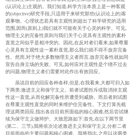
(认识论上)主观的。我们知道,科学方法本质上是一种客观
的(objective)研究手段,只适用于来研究那些(认识论上的)客
观事物。心理状态若具有主观性则超出了科学研究的适用
范围,因而(原则上)我们就不可能有关于心灵的科学。可见,
物理主义的完备性原则与我们关于心灵具有主观性的素朴
直觉之间似乎是相冲突的。因此,在反对者们看来,如果尊重
心灵具有主观性这一素朴直觉,那么我们就不得不放弃完备
性。然而,对于绝大多数物理主义者而言,放弃完备性就如同
宣告自身立场的失败。可见,如何应对主观性是个绕不过去
的问题,物理主义者们需要对此作出有效回应。
虽说目前的回应各种各样
,但是,在我看来,大都可归入如
下两类:激进主义和保守主义。前者试图拒斥或取消掉主观
性这一直觉,从而化解完备性所遭受到威胁。而后者则试图
在尊重主观性直觉的同时来维护住完备性。下文打算先梳
理这两类回应,指出各自目前所面临的核心困难,然后尝试继
续为保守主义做辩护。大致思路如下:首先,在以下两节里
(第二、三节),我将依次论述激进主义和保守主义,分析二者
目前面临的主要问题和核心困难。我将指出,之所以这两类