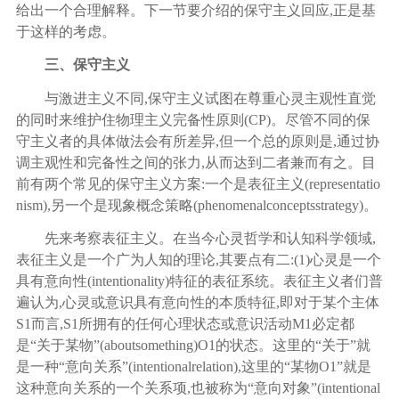
给出一个合理解释。下一节要介绍的保守主义回应,正是基
于这样的考虑。
三、保守主义
与激进主义不同
,保守主义试图在尊重心灵主观性直觉
的同时来维护住物理主义完备性原则(CP)。尽管不同的保
守主义者的具体做法会有所差异,但一个总的原则是,通过协
调主观性和完备性之间的张力,从而达到二者兼而有之。目
前有两个常见的保守主义方案:一个是表征主义(representatio
nism),另一个是现象概念策略(phenomenalconceptsstrategy)。
先来考察表征主义。在当今心灵哲学和认知科学领域
,
表征主义是一个广为人知的理论,其要点有二:(1)心灵是一个
具有意向性(intentionality)特征的表征系统。表征主义者们普
遍认为,心灵或意识具有意向性的本质特征,即对于某个主体
S1而言,S1所拥有的任何心理状态或意识活动M1必定都
是“关于某物”(aboutsomething)O1的状态。这里的“关于”就
是一种“意向关系”(intentionalrelation),这里的“某物O1”就是
这种意向关系的一个关系项,也被称为“意向对象”(intentional