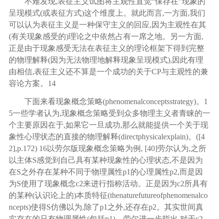
不难发现
,表征主义试图将主观性直觉“保存在”现象的
呈现模式(或表征方式)这个维度上。就此而言,一方面,我们
可以认为表征主义是一种保守主义的回应,因为主观性在其
(有关现象感受的)理论之中依然占有一席之地。另一方面,
正是由于现象感受无法在表征主义的理论框架下得到完整
的物理解释(因为无法物理地解释现象呈现模式),因此有理
由相信,表征主义还不算是一个成功的关于CP与主观性的兼
容论方案。
14
下面来看现象概念策略
(phenomenalconceptsstrategy)。
1
5
一些学者认为
,现象概念策略受到众多物理主义者青睐的一
个主要原因在于,如果它一旦成功,那么就能提供一个关于现
象性心理状态的直接的物理解释(directphysicalexplain)。([
4
2
],p.172)
16
以劳尔版现象概念策略为例
,
[
40
]
劳尔认为
,之所
以主体S感觉到自己具有某种现象性的心理状态,不是因为
在S之外存在某种不同于物理属性p1的心理属性p2,而是因
为S使用了现象概念c2来进行指称活动。正是因为c2所具有
的某种(认识论上的)本质特征(thenaturefutureofphenomenalco
ncepts)使得S仿佛以为,除了p1之外,还存在p2。其实世间真
实存在的只有物理属性(包括p1)。劳尔进一步指出,对于c2