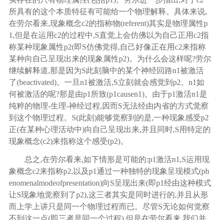
所具有的这个本质特征有可能给一个物理解释。具体来说,
在劳尔看来,现象概念c2的指称物(referent)其实是物理属性p
1,但是在运用c2的过程中,S直觉上会仿佛以为自己正用c2指
称某种现象属性p2(即S仿佛觉得,自己好像正在用c2来指称
某种向自己呈现出来的现象属性p2)。为什么会这样呢?劳尔
继续解释道,那是因为S此刻脑中的某个神经回路n1被激活
了(beactivated)。一旦n1被激活,S立刻就会感觉到p2。n1如
何被激活的呢?那是由p1所致(p1causen1)。由于p1激活n1是
纯粹的物理-生理-神经过程,因而S无法经由内省的方式觉察
到这个物理过程。S(此刻)能够觉察到的是,一种现象感受p2
正(在某种心理活动中)向自己呈现出来,并且同时,S用特定的
现象概念(c2)来指称这个感受(p2)。
总之
,在劳尔看来,如下情形是可能的:p1激活n1,S运用现
象概念c2来指称p2,以及p1通过一种独特的现象呈现模式(ph
enomenalmodeofpresentation)向S呈现出来(即p1经由这种模式
让S现象地觉察到了p2),这三者其实是同时进行的,并且从形
而上学上讲只是同一个物理过程而已。尽管S无论如何觉察
不到这一点(即三者是同一个过程),但是在劳尔看来,我们并