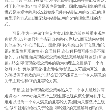
S自己而言,一旦n1被激活,为何会感受到p2,同样是n1被激活,
对于其他主体S*,情况是否也是如此。因此,如果现象的呈现
模式是主观性的,那么S就始终只能内省到n1朝向S自己的现
象呈现的方式m1,而无法内省到n1朝向S*的现象呈现的方
式。
可见
,作为一种保守主义方案,现象概念策略尊重主观性
直觉,承认S的确只能内省到自身的心理状态,而无法内省到
其他主体S*的心理状态。因此,即使S能给出关于论题1和论
题2(恒常性和现象性)的合理解释,这些解释很可能也是不完
整的。
21
然而
,如果现象概念策略无法完整地解释论题1和论
题2,那么,即便现象概念策略的确为物理主义提供了一个有
效辩护(如,劳尔版现象概念策略为物理主义可能为真这一点
的确提供了有效的辩护),那么它仍不能算是一个令人满意的
关于主观性和CP的兼容论方案。
于是
,这就使得现象概念策略陷入了一个令人尴尬的两
难境地(dilemma):如果坚持主观性,那么现象概念策略似乎注
定难以成为一个令人满意的兼容论方案(因为只要坚持主观
性,似乎就难以给出关于论题1和论题2的完整解释);而如果