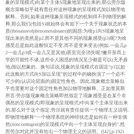
象的呈现模式)向某个主体S现象地呈现出来的,那么劳尔版
概念策略似乎就有责任对这种现象的呈现模式加以物理地
解释。否则,如果这种现象呈现模式的机制得不到物理的解
释,那么我们(包括S)就始终会有如下一个关于现象状态的本
质(thenatureofphenomenalstates)的困惑:为啥p1向S现象地呈
现出来的竟然是p2,而不是其他不同的现象感受(p3)呢?为啥
感受总是如此这般恒定不变,而不是变来变去(例如,一会儿p
2一会儿p3或一会儿又是其他)甚至完全消失呢?撇开形而上
学的可能性不谈,这些令人困惑的情况至少都是可以(无矛盾
地)加以想象的。换句话说,现象的呈现模式在固定“p1以如
此这般的方式向S加以呈现”的过程中的确扮演了一个必不
可少的(认识论层面的)固定性角色。因此,现象概念策略似
乎也需要对这个固定性角色加以物理地解释。正如查莫斯
所言:劳尔版现象概念策略即然假定了现象感受是在某个非
偶然的呈现模式(即现象的呈现模式)中向某个主体呈现出来
的,那么对于这个假定,劳尔就有责任提供一个物理主义说明,
即物理地解释“一个物理系统的神经状态是如何在一种非偶
然(noncontingent)的呈现模式中向一个主体呈现自身的”,然
而劳尔对此并没有给出一个物理主义的说明。([
42
],p.192)