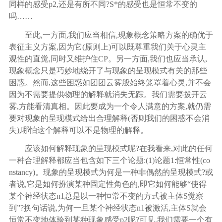
同样的感受p2,还是有所不同?S*的感受也是恒常不变的
吗……
至此
,一方面,我们应当相信,现象概念策略方案的确优于
表征主义方案,因为它(原则上)可以既尊重我们关于心灵主
观性的直觉,同时又维护住CP。另一方面,我们也应当承认,
现象概念只是巧妙地绕开了与现象的呈现模式有关的那些
困惑。然而,这些困惑如团团云雾般始终笼罩着心灵,并不会
因为不需要提供物理的解释就消失无踪。我们需要拨开云
雾,方能看清真相。因此要成为一个令人满意的方案,就仍需
要对现象的呈现模式给出合理解释(否则我们的困惑不会消
失),哪怕这个解释可以不是物理的解释。
应该如何解释现象的呈现模式呢
?在我看来,对此的任何
一种合理解释都应当包含如下三个论题:(1)论题1:恒常性(co
nstancy)。现象的呈现模式为何是一种非偶然的呈现模式?或
者说,它是如何扮演某种固定性角色的,即它如何能够“使得
某个神经状态n1总是以一种恒常不变的方式被主体S觉察
到”?换句话说,为何一旦某个神经状态n1被激活,主体S就会
恒常不变地体验到某种现象感受p2呢?可见,我们需要一个有