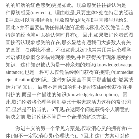
的的鲜活的红色感受)更是如此。现象感受往往被认为是一
种原初感受(rawfeels)。理由就是,只要主体S处在特定的经验
E中,就可以直接经验到现象感受q,即q在E中直接呈现给S。
因此,S并不需要借助任何其他的证据或标准,仅仅凭借自身
特定的经验就可以确认何时具有q。因此,如果取消论者试图
直接否认现象感受的存在,那么显然有违我们大多数人有关
的直觉。(2)类比不当。不仅如此,我们也常常用常识心理学
术语或现象概念来描述现象感受,并且获得关于现象感受的
知识。这种知识被认为是一种亲知的知识(knowledgebyacqu
aintance),也是一种可以仅凭借经验而获得直接辩护(immediat
ejustification)的知识。这种知识完全不同于那些描述“燃素或
活力”的知识。后者不是亲知的也不是能仅由经验获得直接
辩护的,而是一种描述的知识(knowledgebydescription)。因
此,取消论者将心理学词汇类比于燃素或活力这样的常识词
汇,显然是不恰当的。
6
可见
,在这两个问题获得令人满意的
解决之前,取消论还不算是一个合理的解决方案。
激进主义的另一个常见方案是
,仅取消心灵的拥有者(主
体),但不一定取消心灵(心理状态)。
7
因此
,这种方案可以称