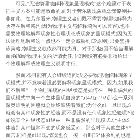
可见
,“无法物理地解释现象呈现模式”这个难题对于表
征主义方案可能是致命的,而对于劳尔版现象概念策略则并
非如此。在劳尔看来,物理主义者们既不需要物理地解释为
啥存在解释鸿沟(因为物理主义与解释鸿沟可以兼容),也不
需要物理地解释现象性心理状态或现象的呈现模式(因为无
法物理地解释这一点也不一定会威胁到CP原则),只要坚持
该策略,物理主义就依然可能为真。对于那些(因不恰当理解
而)强加给物理主义的所谓责任,
[
42
]
则没有必要非得给出一
个物理解释或物理主义说明才行。
然而
,很可能有人会继续追问:没必要物理地解释现象呈
现模式,并不意味着没必要解释现象呈现模式。因为,如果我
们不解释“一个物理系统的神经状态是如何在一种非偶然的
呈现模式中向一个主体呈现自身的”,([
42
],p.192)那么一系列
深奥难明的困惑就会始终缠绕着我们:为什么n1一旦出现,S
就会有某种现象性的经验,而不是没有任何现象性经验呢?假
如说某个神经状态n1经由一种非偶然的呈现模式,让主体S
体验到某种恒常不变的现象感受p2。那么对于其他主体S*
而言,同样是n1出现,情况也会一模一样吗?S*体验到的也是