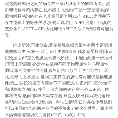
此这两种知识之间的确存在一条认识论上的解释鸿沟。然
而即便解释鸿沟存在,也不能由此推出CP就一定是错误的!
因为解释鸿沟的存在充其量只是表明,CP与APET之间并不
存在逻辑上的等价关系,换句话说,由于APET只是CP为真的
充分条件(APET→CP),因此即便APET为假,CP依然有可能为
真。
综上所述
,不难明白,劳尔版现象概念策略有两个密切相
关的核心主张:第一,对于某个主体S而言,现象感受只是因(认
识论层面)特定的现象呈现模式所致,并不能由此进一步推出
(形而上学层面)必定存在某种不同于物理属性的心理属性
(即现象可觉察性并不能必然衍推出形而上学可能性)。因
此,在形而上学层面,世间真实存在的属性有可能仅是物理属
性;第二,认识论层面有两类不同的概念/知识(物理概念/知识
和现象概念/知识),并且二者之间的确存在一条认识论上的
解释鸿沟,然而“解释鸿沟存在着,只是反映出作为我们这种
类型的认知生物(包括S)的一种认知情境,它的存在使得我们
可以(不同时地)以两种不同的视角来了解这个世界。而这并
不妨碍物理知识的完备性(CP)”。([
45
],p.100)