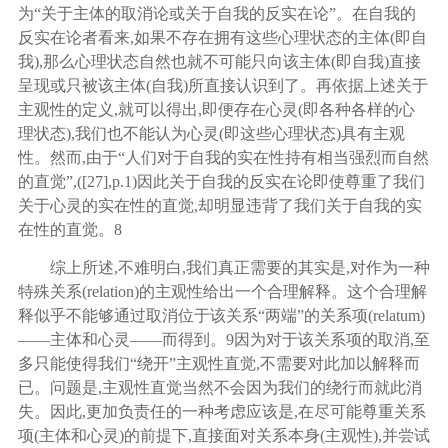
为“关于主体的取消论或关于自我的反实在论”。在自我的
反实在论者看来,如果不存在拥有这些心理状态的主体(即自
我),那么心理状态自然也就不可能只向该主体(即自我)直接
呈现或只被该主体(自我)所直接认识到了。再依据上述关于
主观性的定义,就可以得出,即便存在心灵(即各种各样的心
理状态),我们也不能认为心灵(即这些心理状态)具有主观
性。然而,由于“人们对于自我的实在性持有相当强烈而自然
的直觉”,([
27
],p.1)因此关于自我的反实在论即使尊重了我们
关于心灵的实在性的直觉,却明显违背了我们关于自我的实
在性的直觉。
8
综上所述
,不难明白,我们真正需要的其实是,对作为一种
特殊关系(relation)的主观性给出一个合理解释。这个合理解
释似乎不能够通过取消位于该关系“两端”的关系项(relatum)
——主体和心灵——而得到。
9
因为对于该关系项的取消
,至
多只能使得我们“绕开”主观性直觉,不需要对此加以解释而
已。问题是,主观性直觉当然不会因为我们的绕行而就此消
失。因此,更加负责任的一种考虑应该是,在尽可能尊重关系
项(主体和心灵)的前提下,直接面对关系本身(主观性),并尝试