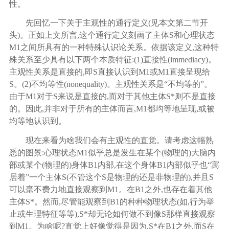
性。
先回忆一下关于主观性的通行定义
(见本文第二节开
头)。正如上文所言,这个通行定义刻画了主体S和心理状态
M1之间所具有的一种特殊认识论关系。依据该定义,这种特
殊关系至少具有以下两个本质特征:(1)直接性(immediacy)。
主观性关系是直接的,即S直接认识到M1或M1直接呈现给
S。(2)不均等性(nonequality)。主观性关系是“不均等的”。
由于M1对于S来说是直接的,而对于其他主体S*则不是直接
的。因此,并非对于所有的主体而言,M1都均等地呈现,或被
均等地认识到。
现在来看为啥我们会有主观性的直觉。请考虑这幅熟
悉的图景
:心理状态M1似乎总是发生在某个(物理的)大脑内
部或某个(物理的)身体B1内部,在这个身体B1内部似乎也“寓
居着”一个主体S(不管这个S是物理的还是非物理的),并且S
可以毫不费力地直接观察到M1。在B1之外,也存在着其他
主体S*。然而,尽管能观察到B1的种种物理状态(如,行为举
止或生理特征等等),S*却无论如何做不到像S那样直接观察
到M1。为啥呢?直觉上好像觉得是因为,S*在B1之外,而S在