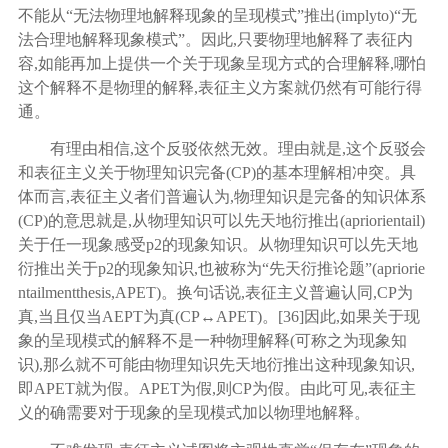
不能从“无法物理地解释现象的呈现模式”推出(implyto)“无
法合理地解释现象模式”。因此,只要物理地解释了表征内
容,如能再加上提供一个关于现象呈现方式的合理解释,哪怕
这个解释不是物理的解释,表征主义方案就仍然有可能行得
通。
有理由相信
,这个反驳依然无效。理由就是,这个反驳会
和表征主义关于物理知识完备(CP)的基本理解相冲突。具
体而言,表征主义者们普遍认为,物理知识是完备的知识体系
(CP)的意思就是,从物理知识可以先天地衍推出(apriorientail)
关于任一现象感受p2的现象知识。从物理知识可以先天地
衍推出关于p2的现象知识,也被称为“先天衍推论题”(apriorie
ntailmentthesis,APET)。换句话说,表征主义普遍认同,CP为
真,当且仅当AEPT为真(CP↔APET)。
[
36
]
因此
,如果关于现
象的呈现模式的解释不是一种物理解释(可称之为现象知
识),那么就不可能由物理知识先天地衍推出这种现象知识,
即APET就为假。APET为假,则CP为假。由此可见,表征主
义的确需要对于现象的呈现模式加以物理地解释。