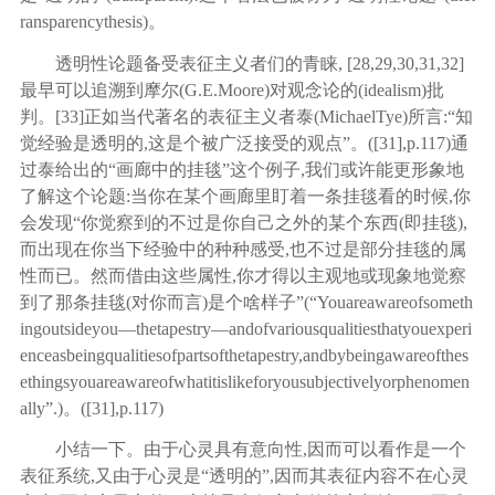
ransparencythesis)。
透明性论题备受表征主义者们的青睐
,
[
28
,
29
,
30
,
31
,
32
]
最早可以追溯到摩尔
(G.E.Moore)对观念论的(idealism)批
判。
[
33
]
正如当代著名的表征主义者泰
(MichaelTye)所言:“知
觉经验是透明的,这是个被广泛接受的观点”。([
31
],p.117)通
过泰给出的“画廊中的挂毯”这个例子,我们或许能更形象地
了解这个论题:当你在某个画廊里盯着一条挂毯看的时候,你
会发现“你觉察到的不过是你自己之外的某个东西(即挂毯),
而出现在你当下经验中的种种感受,也不过是部分挂毯的属
性而已。然而借由这些属性,你才得以主观地或现象地觉察
到了那条挂毯(对你而言)是个啥样子”(“Youareawareofsometh
ingoutsideyou—thetapestry—andofvariousqualitiesthatyouexperi
enceasbeingqualitiesofpartsofthetapestry,andbybeingawareofthes
ethingsyouareawareofwhatitislikeforyousubjectivelyorphenomen
ally”.)。([
31
],p.117)
小结一下。由于心灵具有意向性
,因而可以看作是一个
表征系统,又由于心灵是“透明的”,因而其表征内容不在心灵