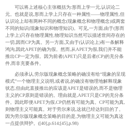
可以将上述核心主张概括为
:形而上学一元,认识论二
元。也就是说,形而上学上只存在一种属性——物理属性,但
认识论上却有两种不同的概念(现象概念和物理概念)或两套
不同的知识(现象知识和物理知识)。可见,一方面,由于(形而
上学上)只存在物理属性,物理知识当然可以描述世间存在的
一切,因而CP为真。另一方面,又由于(认识论上)有一条解释
鸿沟,因此APET的确为假。然而,从APET为假,我们并不能
推出CP一定为假。因为前者(APET)只是后者(CP)的充分条
件,而非充要条件。
必须承认
,劳尔版现象概念策略的确没有给“现象的呈现
模式”一个物理主义说明,或者说,的确没有物理地解释现象
状态,但由此直接推出的应该是APET是错误的,而不是物理
主义的CP原则是错误的。理由就是,APET只是CP的充分条
件。因此即便APET为假,CP仍然有可能为真。CP可能为真,
则物理主义可能真。对于劳尔来说,这就已经达到目的了。
因为劳尔版现象概念策略的目的是,为物理主义可能为真这
一点提供辩护。([
40
],p.614;[
45
],p.98)