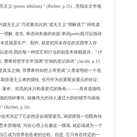
无主义
(poetic nihilism)
”
(Richter, p.15) ,
意指在文学领
的虚无主义”乃至雅克比的“虚无主义”理解成了“诗性虚
一理解
,
首先
,
有语词本身的依据
:
单词
poetic
既可以指诗
的本意就是生产、制作
,
就是把尚未存在的东西带入存
可以是诗
;
因此每一种技艺和行当的创造本身都是诗。”
(P
出
,
费希特哲学非常强调“空洞的意识和诗”
(Jacobi, p.13
是真实之物
,
而费希特却把上帝变成“人类发明的一个造
早期浪漫主义者的描绘
,
也可作为吉莱斯皮观点的佐证
:
日、瀑布、崇高的冰川和基督式的角色———具有道德纯
感的琐碎事件
,
就像伟大的诗人通过大胆的细节勾画他
!
”
(Richter, p.16)
种追求决定了它必然还会渴望虚无
,
渴望摆脱一切既有传
洞悉本质领域
,
为在心理上征服这一领域
,
就必须成为一个
自己成为世界创造者的过程。但是
,
它只有在特定的一