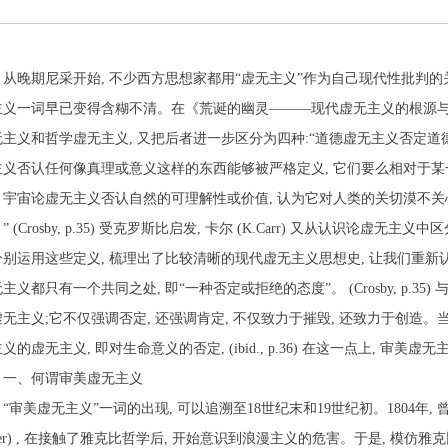
从晚期尼采开始
,
不少西方思想家都用“虚无主义”作为自己现代性批判
主义一词早已变得含糊不清。在《荒诞的幽灵———现代虚无主义的根源
无主义和哲学虚无主义
,
又把后者进一步区分为四种
:
“道德虚无主义否定道
主义否认任何像真理或意义这样的东西能够被严格定义
,
它们要么相对于某
。宇宙论虚无主义否认自然的可理解性或价值
,
认为它对人类的关切漠不关
”
(Crosby, p.35)
受克罗斯比启发
,
卡尔
(K.Carr)
又从认识论虚无主义中区
分别运用这些定义
,
梳理出了比较清晰的现代虚无主义思想史
,
让我们重新
无主义都只有一个共同之处
,
即“一种否定或拒绝的态度”。
(Crosby, p.35)
虚无主义
;
它不仅强调否定
,
还强调肯定
,
不仅致力于摧毁
,
还致力于创造。
主义的虚无主义
,
即对生命意义的否定
, (ibid., p.36)
在这一点上
,
审美虚无
一、何谓审美虚无主义
“审美虚无主义”一词的出现
,
可以追溯至
18
世纪末和
19
世纪初。
1804
年
,
er) ,
在接触了雅克比哲学后
,
开始意识到浪漫主义的危害。于是
,
模仿雅克