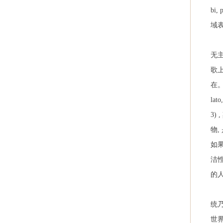
bi, 
域
无主
歌
在
lato
3) ,
物
,
如
洁
的
统
世