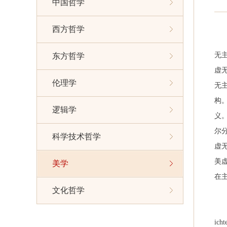
中国哲学
西方哲学
无
东方哲学
虚
伦理学
无
构
逻辑学
义。
尔
科学技术哲学
虚
美
美学
在
文化哲学
icht