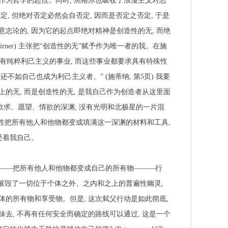
作为哲学的起点。同时
,
黑格尔也吸收了浪漫主义对恶
否定
,
但绝对否定必然会自否定
,
因而是否定之否定
,
于是
意志论的
,
因为它的起点即绝对精神是创造性的无
,
而绝
irner)
主张把“创造性的无”赋予作为唯一者的我。在施
有纯粹利己主义的事业
,
而这些事业都要求具有特殊性
,
还不如自己也成为利己主义者。”
(
施蒂纳
,
第
5
页
)
我要
上的无
,
而是创造性的无
,
是我自己作为创造者从这里面
欲求、愿望、情欲的深渊
,
没有光明和北极星的一片混
性把所有他人和他物都变成填满这一深渊的材料和工具
,
受着我自己。
——把所有他人和他物都变成自己的所有物———行
摧毁了一切位于个体之外、之内和之上的普遍性幽灵
,
体的所有物和享受物。但是
,
这次弑父行动是如此彻底
,
抹去
,
不再有任何安全而确定的路线可以通过
,
这是一个