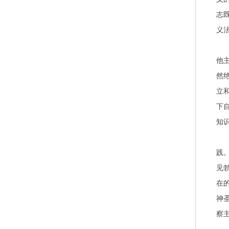
志
义
他
然
立
下
知
践
见
在
神
察