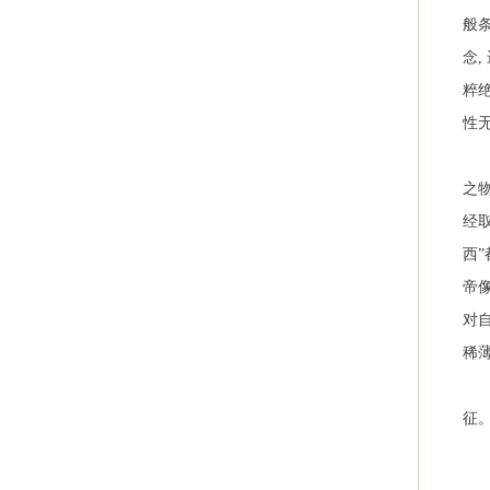
般
念
,
粹
性
之
经
西
帝
对
稀
征