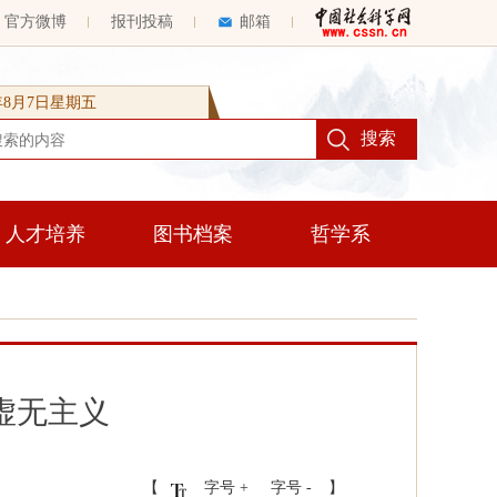
官方微博
报刊投稿
邮箱
6年8月7日星期五
人才培养
图书档案
哲学系
虚无主义
【
字号 +
字号 -
】