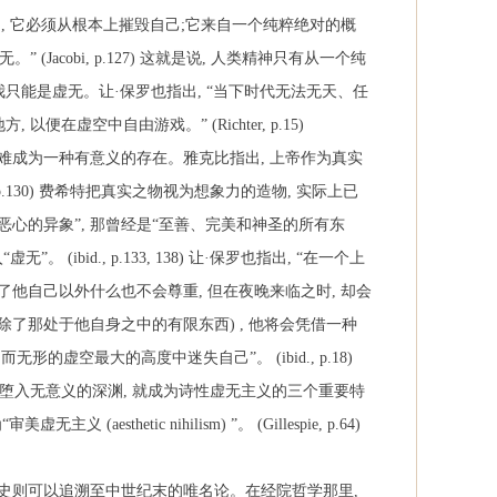
己
,
它必须从根本上摧毁自己
;
它来自一个纯粹绝对的概
无。”
(Jacobi, p.127)
这就是说
,
人类精神只有从一个纯
我只能是虚无。让·保罗也指出
,
“当下时代无法无天、任
地方
,
以便在虚空中自由游戏。”
(Richter, p.15)
难成为一种有意义的存在。雅克比指出
,
上帝作为真实
p.130)
费希特把真实之物视为想象力的造物
,
实际上已
恶心的异象”
,
那曾经是“至善、完美和神圣的所有东
“虚无”。
(ibid., p.133, 138)
让·保罗也指出
,
“在一个上
了他自己以外什么也不会尊重
,
但在夜晚来临之时
,
却会
除了那处于他自身之中的有限东西
) ,
他将会凭借一种
而无形的虚空最大的高度中迷失自己”。
(ibid., p.18)
堕入无意义的深渊
,
就成为诗性虚无主义的三个重要特
“审美虚无主义
(aesthetic nihilism)
”。
(Gillespie, p.64)
史则可以追溯至中世纪末的唯名论。在经院哲学那里
,