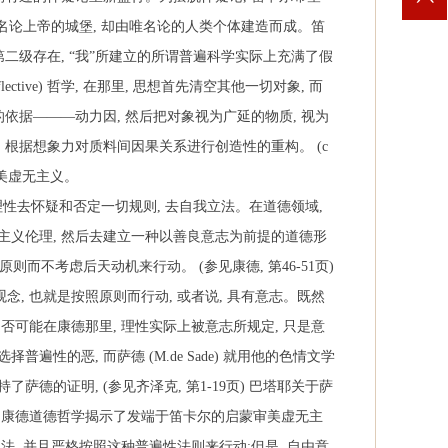
名论上帝的城堡
,
却由唯名论的人类个体建造而成。笛
第二级存在
,
“我”所建立的所谓普遍科学实际上充满了假
lective)
哲学
,
在那里
,
思想首先清空其他一切对象
,
而
的依据———动力因
,
然后把对象视为广延的物质
,
视为
,
根据想象力对质料间因果关系进行创造性的重构。
(c
美虚无主义。
理性去怀疑和否定一切规则
,
去自我立法。在道德领域
,
主义伦理
,
然后去建立一种以善良意志为前提的道德形
原则而不考虑后天动机来行动。
(
参见康德
,
第
46-51
页
)
观念
,
也就是按照原则而行动
,
或者说
,
具有意志。既然
是否可能在康德那里
,
理性实际上被意志所规定
,
只是意
选择普遍性的恶
,
而萨德
(M.de Sade)
就用他的色情文学
持了萨德的证明
, (
参见齐泽克
,
第
1-19
页
)
巴塔耶关于萨
,
康德道德哲学揭示了发端于笛卡尔的启蒙审美虚无主
立法
,
并且严格按照这种普遍性法则来行动
;
但是
,
自由意