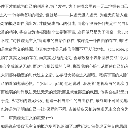
条件下才能成为自己的创造者
:
为了发生
,
为了在概念里独一无二地拥有自
进入一个纯粹绝对的概念
,
也就是———从虚无进入虚无
,
为虚无而进入虚
绝对的概念即自我出发
,
才能完成自己的创造
,
而这个没有任何规定性的自
无常的精神
,
将会自负地摧毁整个世界和宇宙
,
这样做只是为了清空一块儿
不过
,
“诗性虚无主义”所追求的自治性存在
,
或许是一种自由的存在
,
却很
物是生命意义的根源
,
但真实之物是只能信仰而不可认识之物。
(cf.Jacobi, 
取消了真实之物的存在
,
而真实之物的消失
,
会导致整个表象世界变成“令人
”都会变成荒诞无稽
,
而这“会摧毁我的心灵
,
撕毁我的心脏”
,
从而使自己陷入
像太阳那样确定的时代过去之后
,
世界很快就会进入黑暗。嘲笑宇宙的人除
自己的造物充满恐惧。”
(Richter, p.16)
他还说过
,
浪漫者“忽视所有的现实
(
薄而脆弱的时尚飘进无法无天的荒野
;
而且就像那里的氛围
,
他将会在那无力
于是
,
从绝对的虚无出发
,
创造一种自治性的自由存在
,
最终却不可避免地
。也许是为了明确自己与让·保罗的不同
,
吉莱斯皮又把诗性虚无主义命名为
二、审美虚无主义的流变
(
一
)
如果说审美虚无主义的概念史可以追溯至
18
世纪末
,
审美虚无主义的思想