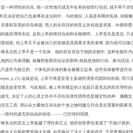
帝是一种理性的实在
,
他一次性地完成无中生有的创世行动后
,
就不再干涉
并且决定把自己也束缚在这法则中。与此相应
,
人虽是有限的实体
,
却能够
、至善和至美的存在根据
,
而人的生存目的和意义所在就是求真、向善和爱
则的最高理性实在
,
这和上帝的绝对自由和全能相悖。上帝首先是意志
,
只
渴望创造
,
但上帝又不会被自己的造物及其因果关系所束缚
,
因为他可以随
…唯名论的上帝不是一个实体。他的存在存在于他的全能中
,
这种全能作为
从他的行为来理解
,
就像阿奎那所论证的那样
;
他就是他的行动。换句话说
,
然只是作为独立的、个体化的实体的集合被建立起来
,
这些实体被带进存在
lespie, p.25)
这就是说
,
上帝不再是亚里士多德所谓形式因和目的因
,
而只
而随意改变世界。与此相应
,
被上帝所规定的人也就只是意志的而非理性的
的虚无
,
决定了人的心灵之外并不存在实体性因而也是规定性的种、属概念
的语言工具
,
用以在大量独立存在的个体之物间建立符合意志需要的因果关
——绝对的虚无和自由的创造———已经得到强调。
唯名论的意志上帝超越了理性和正义
,
他所创世界也变成了“不能计算的
的教会大分裂和黑死病大灾难
,
似乎验证了这个上帝的存在
,
于是希腊化时