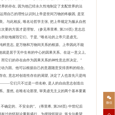
世界的存在
,
因为他已经永久性地制定了支配世界的法
运用自己的理性认识到上帝是世间万物的终极因
,
是至
美。与此相反
,
唯名论哲学主张
,
把上帝规定为服从自然
在次要的方面才是理智。
(
参见蒂里希
,
第
210
页
)
意志总
心所欲地摧毁它们。于是
,
“唯名论的上帝只是虚无。
纯粹意志
,
是万物和万物间关系的根源。上帝因此不能
他就是居于无中生有的中心的因果关系。在这一意义上
,
,
而它们的存在由作为因果关系的神性意志所决定。”
是动力因。他可以根据自己的意愿随意安排质料的组合
,
存在
,
意志对创造性存在的渴望
,
决定了人也首先只是纯
———它们只不过是一些名称
,
是人的自由意志创造出
系。显然
,
在唯名论那里
,
审美虚无主义的两个基本要素
微信
、不确定的、不安全的”。
(
蒂里希
,
第
268
页
)
中世纪后
期有过的怀疑论重新盛行。为摆脱怀疑论
,
笛卡尔希望