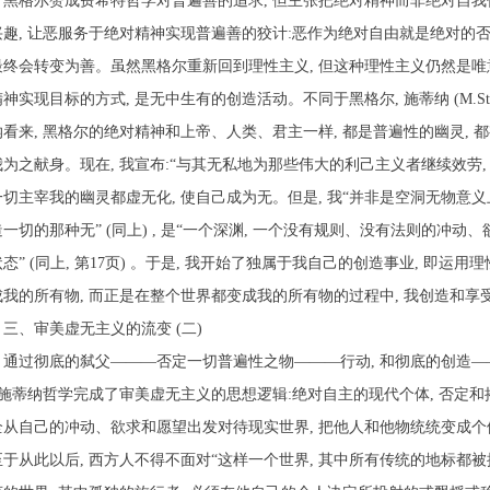
黑格尔赞成费希特哲学对普遍善的追求
,
但主张把绝对精神而非绝对自我
兴趣
,
让恶服务于绝对精神实现普遍善的狡计
:
恶作为绝对自由就是绝对的
最终会转变为善。虽然黑格尔重新回到理性主义
,
但这种理性主义仍然是唯
精神实现目标的方式
,
是无中生有的创造活动。不同于黑格尔
,
施蒂纳
(M.St
纳看来
,
黑格尔的绝对精神和上帝、人类、君主一样
,
都是普遍性的幽灵
,
都
我为之献身。现在
,
我宣布
:
“与其无私地为那些伟大的利己主义者继续效劳
一切主宰我的幽灵都虚无化
,
使自己成为无。但是
,
我“并非是空洞无物意义
造一切的那种无”
(
同上
) ,
是“一个深渊
,
一个没有规则、没有法则的冲动、
态”
(
同上
,
第
17
页
)
。于是
,
我开始了独属于我自己的创造事业
,
即运用理
成我的所有物
,
而正是在整个世界都变成我的所有物的过程中
,
我创造和享
三、审美虚无主义的流变
(
二
)
通过彻底的弑父———否定一切普遍性之物———行动
,
和彻底的创造—
施蒂纳哲学完成了审美虚无主义的思想逻辑
:
绝对自主的现代个体
,
否定和
全从自己的冲动、欲求和愿望出发对待现实世界
,
把他人和他物统统变成个
至于从此以后
,
西方人不得不面对“这样一个世界
,
其中所有传统的地标都被