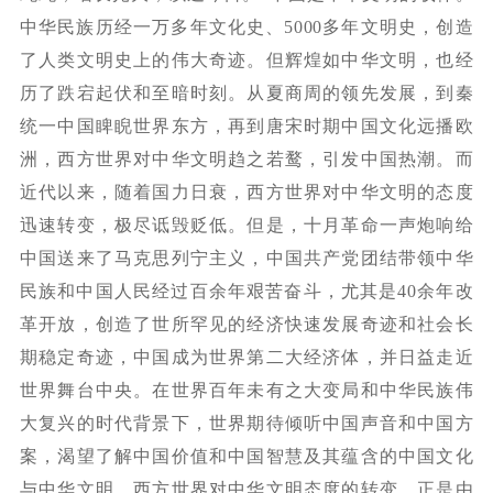
中华民族历经一万多年文化史、
5000
多年文明史，创造
了人类文明史上的伟大奇迹。但辉煌如中华文明，也经
历了跌宕起伏和至暗时刻。从夏商周的领先发展，到秦
统一中国睥睨世界东方，再到唐宋时期中国文化远播欧
洲，西方世界对中华文明趋之若鹜，引发中国热潮。而
近代以来，随着国力日衰，西方世界对中华文明的态度
迅速转变，极尽诋毁贬低。但是，十月革命一声炮响给
中国送来了马克思列宁主义，中国共产党团结带领中华
民族和中国人民经过百余年艰苦奋斗，尤其是
40
余年改
革开放，创造了世所罕见的经济快速发展奇迹和社会长
期稳定奇迹，中国成为世界第二大经济体，并日益走近
世界舞台中央。在世界百年未有之大变局和中华民族伟
大复兴的时代背景下，世界期待倾听中国声音和中国方
案，渴望了解中国价值和中国智慧及其蕴含的中国文化
与中华文明。西方世界对中华文明态度的转变，正是由