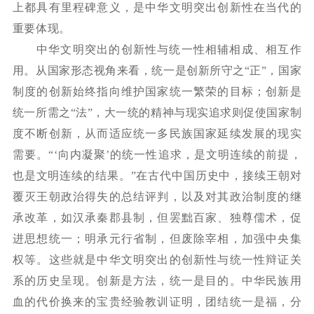
上都具有里程碑意义，是中华文明突出创新性在当代的
重要体现。
中华文明突出的创新性与统一性相辅相成、相互作
用。从国家形态视角来看，统一是创新所守之
“正”，国家
制度的创新始终指向维护国家统一繁荣的目标；创新是
统一所需之“法”，大一统的精神与现实追求则促使国家制
度不断创新，从而适应统一多民族国家延续发展的现实
需要。“‘向内凝聚’的统一性追求，是文明连续的前提，
也是文明连续的结果。”在古代中国历史中，接续王朝对
覆灭王朝政治得失的总结评判，以及对其政治制度的继
承改革，如汉承秦郡县制，但罢黜百家、独尊儒术，促
进思想统一；明承元行省制，但废除宰相，加强中央集
权等。这些就是中华文明突出的创新性与统一性辩证关
系的历史呈现。创新是方法，统一是目的。中华民族用
血的代价换来的宝贵经验教训证明，团结统一是福，分