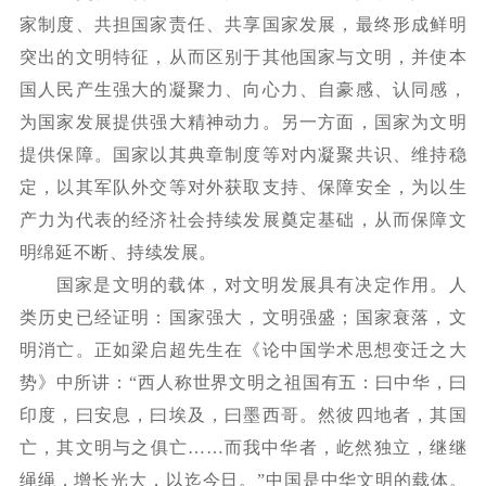
家制度、共担国家责任、共享国家发展，最终形成鲜明
突出的文明特征，从而区别于其他国家与文明，并使本
国人民产生强大的凝聚力、向心力、自豪感、认同感，
为国家发展提供强大精神动力。另一方面，国家为文明
提供保障。国家以其典章制度等对内凝聚共识、维持稳
定，以其军队外交等对外获取支持、保障安全，为以生
产力为代表的经济社会持续发展奠定基础，从而保障文
明绵延不断、持续发展。
国家是文明的载体，对文明发展具有决定作用。人
类历史已经证明：国家强大，文明强盛；国家衰落，文
明消亡。正如梁启超先生在《论中国学术思想变迁之大
势》中所讲：
“西人称世界文明之祖国有五：曰中华，曰
印度，曰安息，曰埃及，曰墨西哥。然彼四地者，其国
亡，其文明与之俱亡……而我中华者，屹然独立，继继
绳绳，增长光大，以迄今日。”中国是中华文明的载体。