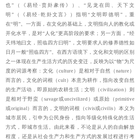
也”（《易经·贲卦彖传》）、“见龙在田、天下文
明”（《易经·乾卦文言》）指明“文明即德明”，重
在“明”。一方面，在文化的基础上，文明指向人的教化或
开化水平，是对“人化”更高阶段的要求；另一方面，“经
天纬地曰文，照临四方曰明”，文明要求人的修养德性如
日月一般“照临四方”。在西方语境下，文化和文明的区别
之一体现在生产生活方式的历史变迁，反映为以“物”为尺
度的词源考察：文化（
culture
）是相对于自然（
nature
）
而言的，文化的词根（
cult
）本意为耕作，指向改变自然
的生产活动，即原始的农耕生活；文明（
civilization
）则
是相对于野蛮（
savage
或
uncivilized
）或原始（
primitive
或
original
）而言的，文明的词根（
civis
或
civilis
）本义为
城市居民，引申为公民身份，指向等级化特殊化的生活
方式，即城市生活。由此来看，不论是从人的自由解放
程度，还是从社会生产力和生产方式的发展过程进行考