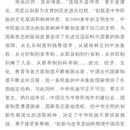
周虽旧邦，其命维新。
“连续不是停滞、更不是僵
化，而是以创新为支撑的历史进步过程。”创新是中华民
族的文化基因和精神特质。在
5000
多年的文明史中，中
华民族以突出的创新精神不断创造属于自己的文明，为
国家形态的延续发展提供了先进且适应时代需要的制度
保障。从礼乐制度到独尊儒术，从诸侯林立到中央集
权，从分封制到皇帝制，从郡县制到行省制，从井田制
到摊丁入亩、从察举制到科举制
……政治、经济、文
化、教育等各方面制度不断推陈出新，中国古代国家制
度不断走向完善，统一多民族的中央集权国家维持了长
期稳定结构。与此同时，中华民族守正不守旧、尊古不
复古。鸦片战争后，中国沦为半殖民地半封建社会，国
家制度遭遇困难，国家形态面临危机。但中华文明的创
新性展现出的进取精神，决定了中华民族不畏惧新挑
战、勇于接受新事物。“创新与改革是始终围绕中国历史