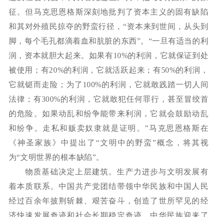
征。但马克思恩格斯深刻地批判了资本主义的固有缺陷
和其对外殖民掠夺的野蛮行径，“资本来到世间，从头到
脚，每个毛孔都滴着血和肮脏的东西”。“一旦有适当的利
润，资本就胆大起来。如果有
10%
的利润，它就保证到处
被使用；有
20%
的利润，它就活跃起来；有
50%
的利润，
它就铤而走险；为了
100%
的利润，它就敢践踏一切人间
法律；有
300%
的利润，它就敢犯任何罪行，甚至冒绞首
的危险。如果动乱和纷争能带来利润，它就会鼓励动乱
和纷争。走私和贩卖奴隶就是证明。
”马克思恩格斯在
《神圣家族》中提出了“文明中的野蛮”概念，将其视
为“文明世界的根本缺陷”。
物质基础决定上层建筑。生产力进步与文明发展有
着本质联系。中国共产党团结带领中华民族和中国人民
经过百余年披荆斩棘、艰苦奋斗，创造了世所罕见的经
济快速发展奇迹和社会长期稳定奇迹，中华民族迎来了