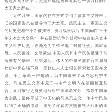
远超罗马的所在，更是它远超过世界其他一切以往的伟
大国家之所在。”
近代以来，国家的存在方式受到了资本主义冲击，
旧的国家形态在世界地理大发现、殖民主义、帝国主义
的历史进程中不断被摧毁。鸦片战争以后
,
中国面临
“三千
年未有之大变局”，并在强烈抗争的过程中被迫加入资本
主义世界历史，逐渐沦为半殖民地半封建社会。国家蒙
辱、人民蒙难、文明蒙尘
,
中国人民和中华民族遭受了前
所未有的劫难。尽管如此，伟大的中华民族在百年屈辱
挫折中仍自强不息，无数仁人志士艰苦探索救国图存之
路。十月革命一声炮响，为中国送来了马克思列宁主
义。马克思主义基本原理与中华文明内在基因相互契
合，又能够行之有效地分析中国革命实际，指导中国革
命实践，最终形成了中国化的马克思主义，使中华民族
找到了正确的道路，避免了许多古文明被毁灭和旧的国