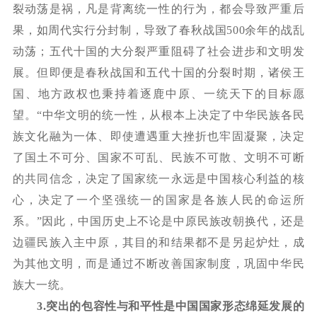
裂动荡是祸，凡是背离统一性的行为，都会导致严重后
果，如周代实行分封制，导致了春秋战国
500
余年的战乱
动荡；五代十国的大分裂严重阻碍了社会进步和文明发
展。但即便是春秋战国和五代十国的分裂时期，诸侯王
国、地方政权也秉持着逐鹿中原、一统天下的目标愿
望。
“中华文明的统一性，从根本上决定了中华民族各民
族文化融为一体、即使遭遇重大挫折也牢固凝聚，决定
了国土不可分、国家不可乱、民族不可散、文明不可断
的共同信念，决定了国家统一永远是中国核心利益的核
心，决定了一个坚强统一的国家是各族人民的命运所
系。”因此，中国历史上不论是中原民族改朝换代，还是
边疆民族入主中原，其目的和结果都不是另起炉灶，成
为其他文明，而是通过不断改善国家制度，巩固中华民
族大一统。
3.
突出的包容性与和平性是中国国家形态绵延发展的