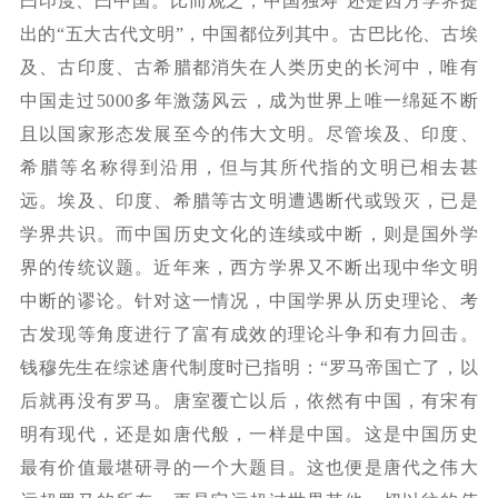
曰印度、曰中国。比而观之，中国独寿”还是西方学界提
出的“五大古代文明”，中国都位列其中。古巴比伦、古埃
及、古印度、古希腊都消失在人类历史的长河中，唯有
中国走过
5000
多年激荡风云，成为世界上唯一绵延不断
且以国家形态发展至今的伟大文明。尽管埃及、印度、
希腊等名称得到沿用，但与其所代指的文明已相去甚
远。埃及、印度、希腊等古文明遭遇断代或毁灭，已是
学界共识。而中国历史文化的连续或中断，则是国外学
界的传统议题。近年来，西方学界又不断出现中华文明
中断的谬论。针对这一情况，中国学界从历史理论、考
古发现等角度进行了富有成效的理论斗争和有力回击。
钱穆先生在综述唐代制度时已指明：
“罗马帝国亡了，以
后就再没有罗马。唐室覆亡以后，依然有中国，有宋有
明有现代，还是如唐代般，一样是中国。这是中国历史
最有价值最堪研寻的一个大题目。这也便是唐代之伟大