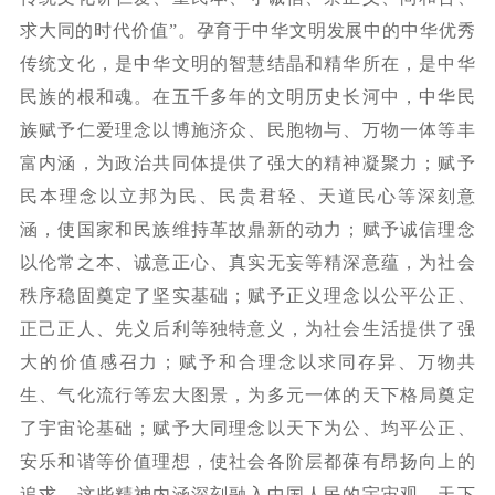
求大同的时代价值”。孕育于中华文明发展中的中华优秀
传统文化，是中华文明的智慧结晶和精华所在，是中华
民族的根和魂。在五千多年的文明历史长河中，中华民
族赋予仁爱理念以博施济众、民胞物与、万物一体等丰
富内涵，为政治共同体提供了强大的精神凝聚力；赋予
民本理念以立邦为民、民贵君轻、天道民心等深刻意
涵，使国家和民族维持革故鼎新的动力；赋予诚信理念
以伦常之本、诚意正心、真实无妄等精深意蕴，为社会
秩序稳固奠定了坚实基础；赋予正义理念以公平公正、
正己正人、先义后利等独特意义，为社会生活提供了强
大的价值感召力；赋予和合理念以求同存异、万物共
生、气化流行等宏大图景，为多元一体的天下格局奠定
了宇宙论基础；赋予大同理念以天下为公、均平公正、
安乐和谐等价值理想，使社会各阶层都葆有昂扬向上的
追求。这些精神内涵深刻融入中国人民的宇宙观、天下