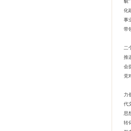
貌
化
事
带
二
推
会
党
力
代
思
转