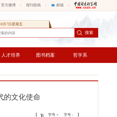
官方微博
报刊投稿
邮箱
6年8月7日星期五
人才培养
图书档案
哲学系
代的文化使命
【
字号 +
字号 -
】