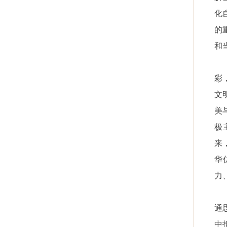
化
的
和
彩
文
美
极
来
华
力
通
中