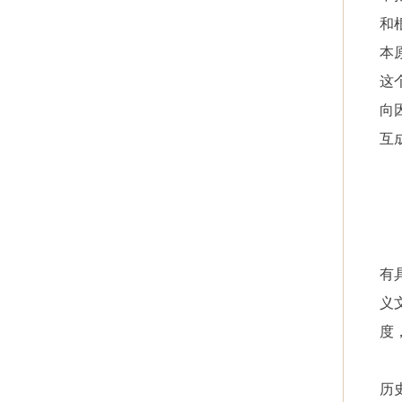
和
本
这
向
互
有
义
度
历