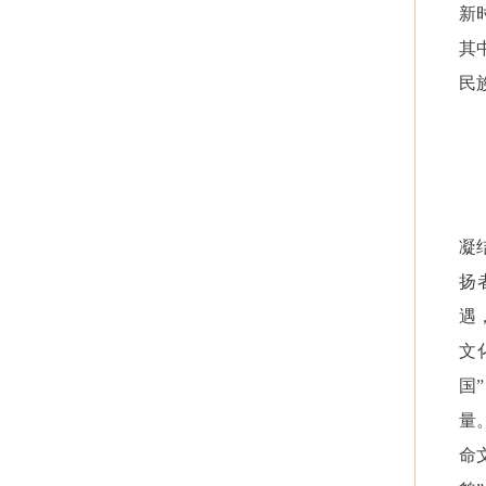
新
其
民
凝
扬
遇
文
国
量
命