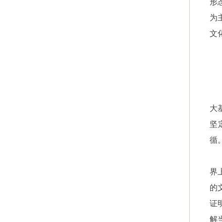
形
为
文
大
坚
循
界
的
证
解