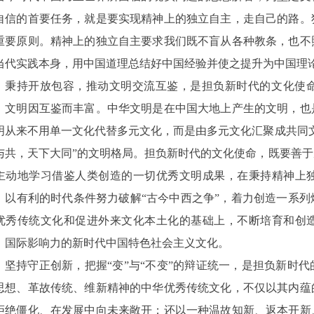
自信的首要任务，就是要实现精神上的独立自主，走自己的路。
重要原则。精神上的独立自主要求我们既不盲从各种教条，也不
当代实践本身，用中国道理总结好中国经验并使之提升为中国理
秉持开放包容，推动文明交流互鉴，是担负新时代的文化使
，文明因互鉴而丰富。中华文明是在中国大地上产生的文明，也
明从来不用单一文化代替多元文化，而是由多元文化汇聚成共同
与共，天下大同”的文明格局。担负新时代的文化使命，既要善
主动地学习借鉴人类创造的一切优秀文明成果，在秉持精神上
，以有利的时代条件努力破解“古今中西之争”，着力创造一系
优秀传统文化和促进外来文化本土化的基础上，不断培育和创
、国际影响力的新时代中国特色社会主义文化。
坚持守正创新，把握
“变”与“不变”的辩证统一，是担负新时
思想、革故传统、维新精神的中华优秀传统文化，不仅以其内蕴
拒绝僵化、在发展中向未来敞开；还以一种温故知新、返本开新