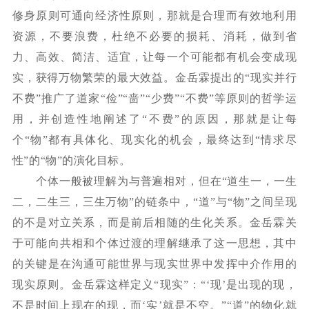
修身原则可通向经济性原则，那就是合理而有效地利用
资源，不要浪费，杜绝不必要的损耗、消耗，做到省
力、高效、简洁、适宜，让每一个可能都有机会变成现
实，获得万物繁荣的最大效益。金岳霖提出的“现实并行
不费”推广了道家“俭”“啬”“少费”“不费”等原则的哲学运
用，并创造性地阐述了“不费”的原因，那就是让每
个“物”都有具体化、现实化的机会，最终达到“情求尽
性”的“物”的演化目标。
个体一般被理解为与普遍相对，但在
“道生一，一生
二，二生三，三生万物”的链条中，“道”与“物”之间呈现
的不是对立关系，而是前后相随的生化关系。金岳霖关
于可能向共相和个体过渡的理解继承了这一思想，其中
的关键是在沟通可能世界与现实世界中发挥中介作用的
现实原则。金岳霖这样定义“现实”：“‘现’是出现的现，
不是时间上现在的现，而‘实’就是不空。”“道”的物化就