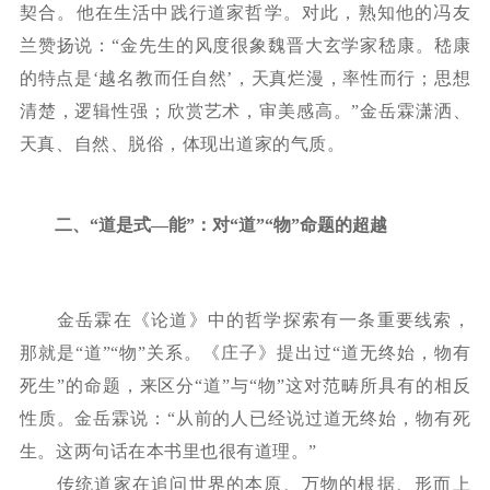
契合。他在生活中践行道家哲学。对此，熟知他的冯友
兰赞扬说：“金先生的风度很象魏晋大玄学家嵇康。嵇康
的特点是‘越名教而任自然’，天真烂漫，率性而行；思想
清楚，逻辑性强；欣赏艺术，审美感高。”金岳霖潇洒、
天真、自然、脱俗，体现出道家的气质。
二、
“道是式—能”：对“道”“物”命题的超越
金岳霖在《论道》中的哲学探索有一条重要线索，
那就是
“道”“物”关系。《庄子》提出过“道无终始，物有
死生”的命题，来区分“道”与“物”这对范畴所具有的相反
性质。金岳霖说：“从前的人已经说过道无终始，物有死
生。这两句话在本书里也很有道理。”
传统道家在追问世界的本原、万物的根据、形而上