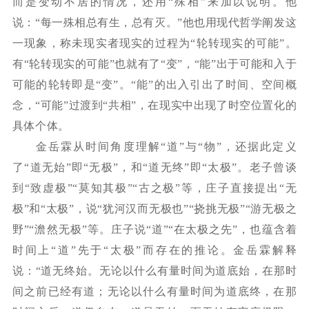
而是变动不居的情况，还用“殊相”来加以说明。他
说：“每一殊相总有生，总有灭。”他也用现代哲学阐发这
一现象，称未现实者现实的过程为“轮转现实的可能”。
有“轮转现实的可能”也就有了“变”，“能”出于可能和入于
可能的轮转即是“变”。“能”的出入引出了时间、空间概
念，“可能”过渡到“共相”，在现实中出现了时空位置化的
具体个体。
金岳霖从时间角度理解
“道”与“物”，还据此定义
了“道无始”即“无极”，和“道无终”即“太极”。老子曾谈
到“致虚极”“莫知其极”“古之极”等，庄子直接提出“无
极”和“太极”，说“犹河汉而无极也”“挠挑无极”“游无极之
野”“澹然无极”等。庄子说“道”“在太极之先”，也蕴含着
时间上“道”先于“太极”而存在的推论。金岳霖解释
说：“道无终始。无论以什么有量时间为道底始，在那时
间之前已经有道；无论以什么有量时间为道底终，在那