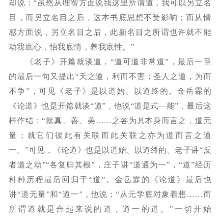
却说：“虽然从理智方面说我这里所谓道，我可以另立名
目，而另立名目之后，这本书底思想不受影响；而从情
感方面说，另立名目之后，此新名目之所谓也许就不能
动我底心，怡我底情，养我底性。”
《老子》开篇就谈道，
“道可道非常道”，最后一章
的最后一句又提出“天之道，利而不害；圣人之道，为而
不争”，可见《老子》是以道始、以道终的。金岳霖的
《论道》也是开篇就谈“道”，他说“道是式—能”，最后这
样作结：“就真、善、美……之各为其本身而言之，道无
量；就它们彼此有关联而此关联之亦为道而言之道
一。”可见，《论道》也是以道始、以道终的。老子讲“反
者道之动”“各复归其根”，庄子讲“道通为一”，“道”经历
种种历程最后回归于“道”。金岳霖的《论道》最后也
讲“道无量”和“道一”，他说：“从元学底对象着想……而
所谓道就是合起来说的道，道一的道。”一切开始