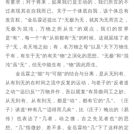
有要求；对于将来，如果我们是主动的，我们所言的不
过表现其在自我而已。关于一个体底自我，该个体总有
发言权。”金岳霖还提出了“无极为无，就其为无而言之，
无极为混沌，万物之所从生”的观点，我们的世界
是“有”，每一个“有”从前都有“无”的时候。这就延续了老
子“无，名天地之始；有，名万物之母”以及“天下万物生
于有，有生于无”的有关“物”之演化的思想。“无极”和“混
沌”虽“无”，但无中能生有，“物”因此而生。
金岳霖之
“能”与“可能”的结合与分离，是从无到有、
从有到无的在时间之流中反复的运动，与老子的“反者道
之动”“远曰反”“万物并作，吾以观复”有异曲同工之妙。
从无到有、从有到无，都是“动”，都有它的“几”。《庄
子》谈道“种有几”“适得而几矣”，比《庄子》晚出的《易
传》也表达了“几者，动之微，吉之先见者也”的思
想。“几”指微妙、差不多。金岳霖给“几”下了这样的定