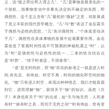
义，说“能之即出即入谓之几”。“几”是事物发展变化的一
个契机，指事物变动中非事先决定的不确定的东西，即
偶然性。这个定义含有“几”最初的“微妙”之意，却发展成
了意义丰富的现代哲学概念。“几”与“数”表达了金岳霖关
于偶然与必然的思想。“几”表示偶然性，“个体底变动决
于几”，偶然性在具体事物的发展中起着重要作用。金岳
霖改造了客观时间性或不可预测的神秘机遇之“时”，认
为“时”是偶然性与必然性的统一，二者的恰当结合点
是“时势”， “得于时者适，不得者乖”。
“道”是无时间的，而“物”存在的标准之一就是进入时
间,有先后、有终始。时空不离，时间的物化即空间的物
化。“物”只有进入时空，表现出种种情态，我们才能直观
到它，进而理解“物”，获得关于“物”的知识。虽然《庄
子》本身也有关于“时”的论述，如“天与地无穷，人死者
有时”“操有时之具，而托于无穷之间”“时有终始，世有变