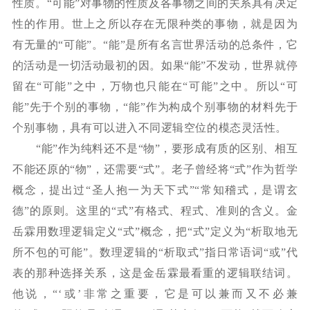
性质。“可能”对事物的性质及各事物之间的关系具有决定
性的作用。世上之所以存在无限种类的事物，就是因为
有无量的“可能”。“能”是所有名言世界活动的总条件，它
的活动是一切活动最初的因。如果“能”不发动，世界就停
留在“可能”之中，万物也只能在“可能”之中。所以“可
能”先于个别的事物，“能”作为构成个别事物的材料先于
个别事物，具有可以进入不同逻辑空位的模态灵活性。
“能”作为纯料还不是“物”，要形成有质的区别、相互
不能还原的“物”，还需要“式”。老子曾经将“式”作为哲学
概念，提出过“圣人抱一为天下式”“常知稽式，是谓玄
德”的原则。这里的“式”有格式、程式、准则的含义。金
岳霖用数理逻辑定义“式”概念，把“式”定义为“析取地无
所不包的可能”。数理逻辑的“析取式”指日常语词“或”代
表的那种选择关系，这是金岳霖最看重的逻辑联结词。
他说，“‘或’非常之重要，它是可以兼而又不必兼