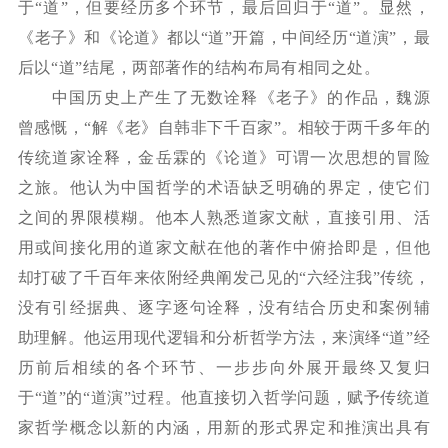
于“道”，但要经历多个环节，最后回归于“道”。显然，
《老子》和《论道》都以“道”开篇，中间经历“道演”，最
后以“道”结尾，两部著作的结构布局有相同之处。
中国历史上产生了无数诠释《老子》的作品，魏源
曾感慨，
“解《老》自韩非下千百家”。相较于两千多年的
传统道家诠释，金岳霖的《论道》可谓一次思想的冒险
之旅。他认为中国哲学的术语缺乏明确的界定，使它们
之间的界限模糊。他本人熟悉道家文献，直接引用、活
用或间接化用的道家文献在他的著作中俯拾即是，但他
却打破了千百年来依附经典阐发己见的“六经注我”传统，
没有引经据典、逐字逐句诠释，没有结合历史和案例辅
助理解。他运用现代逻辑和分析哲学方法，来演绎“道”经
历前后相续的各个环节、一步步向外展开最终又复归
于“道”的“道演”过程。他直接切入哲学问题，赋予传统道
家哲学概念以新的内涵，用新的形式界定和推演出具有