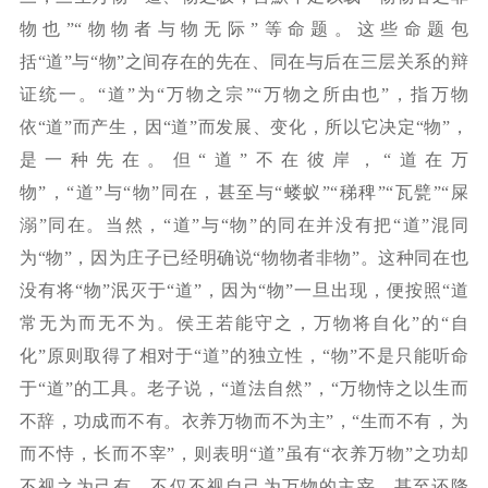
物也”“物物者与物无际”等命题。这些命题包
括“道”与“物”之间存在的先在、同在与后在三层关系的辩
证统一。“道”为“万物之宗”“万物之所由也”，指万物
依“道”而产生，因“道”而发展、变化，所以它决定“物”，
是一种先在。但“道”不在彼岸，“道在万
物”，“道”与“物”同在，甚至与“蝼蚁”“稊稗”“瓦甓”“屎
溺”同在。当然，“道”与“物”的同在并没有把“道”混同
为“物”，因为庄子已经明确说“物物者非物”。这种同在也
没有将“物”泯灭于“道”，因为“物”一旦出现，便按照“道
常无为而无不为。侯王若能守之，万物将自化”的“自
化”原则取得了相对于“道”的独立性，“物”不是只能听命
于“道”的工具。老子说，“道法自然”，“万物恃之以生而
不辞，功成而不有。衣养万物而不为主”，“生而不有，为
而不恃，长而不宰”，则表明“道”虽有“衣养万物”之功却
不视之为己有，不仅不视自己为万物的主宰，甚至还降