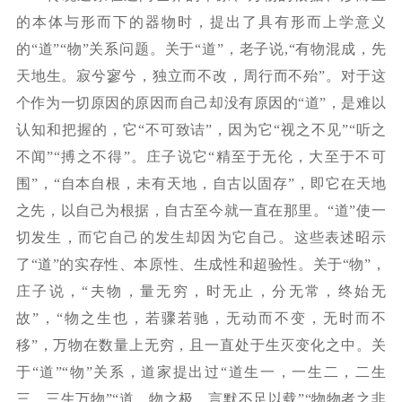
的本体与形而下的器物时，提出了具有形而上学意义
的
“道”“物”关系问题。关于“道”，老子说,“有物混成，先
天地生。寂兮寥兮，独立而不改，周行而不殆”。对于这
个作为一切原因的原因而自己却没有原因的“道”，是难以
认知和把握的，它“不可致诘”，因为它“视之不见”“听之
不闻”“搏之不得”。庄子说它“精至于无伦，大至于不可
围”，“自本自根，未有天地，自古以固存”，即它在天地
之先，以自己为根据，自古至今就一直在那里。“道”使一
切发生，而它自己的发生却因为它自己。这些表述昭示
了“道”的实存性、本原性、生成性和超验性。关于“物”，
庄子说，“夫物，量无穷，时无止，分无常，终始无
故”，“物之生也，若骤若驰，无动而不变，无时而不
移”，万物在数量上无穷，且一直处于生灭变化之中。关
于“道”“物”关系，道家提出过“道生一，一生二，二生
三，三生万物”“道、物之极，言默不足以载”“物物者之非