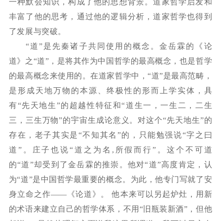
一种默会知识，构成了他的思想背景。道家哲学启发和
丰富了他的思考，通过他的逻辑分析，道家哲学也得到
了发展与突破。
“道”是先秦诸子共同使用的概念。金岳霖的《论
道》之“道”，是将其作为中国哲学的最高概念，也是哲学
的最高概念来使用的。在道家哲学中，“道”是最高范畴，
是形成天地万物的本源、终极性的形而上学实体，具
有“先天地生”的超越性特征和“道生一，一生二，二生
三，三生万物”的宇宙生成论意义。对这个“先天地生”的
存在，老子其实是“不知其名”的，只能勉强说“字之曰
道”。庄子也说“道之为名,所假而行”。这个不可道
的“道”却受到了金岳霖的推崇。他对“道”高度肯定，认
为“道”是中国哲学最重要的概念。为此，他专门写就了安
身立命之作——《论道》。 他本来可以另起炉灶，用新
的术语来建立自己的哲学体系，不用“旧瓶装新酒”，但他