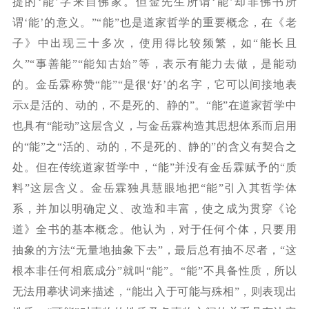
提的‘能’字来自佛家。但金先生所谓‘能’却非佛书所
谓‘能’的意义。”“能”也是道家哲学的重要概念，在《老
子》中出现三十多次，使用得比较频繁，如“能长且
久”“事善能”“能知古始”等，表示有能力去做，是能动
的。金岳霖称赞“能”“是很‘好’的名字，它可以间接地表
示x是活的、动的，不是死的、静的”。“能”在道家哲学中
也具有“能动”这层含义，与金岳霖构造其思想体系而启用
的“能”之“活的、动的，不是死的、静的”的含义有契合之
处。但在传统道家哲学中，“能”并没有金岳霖赋予的“质
料”这层含义。金岳霖独具慧眼地把“能”引入其哲学体
系，并加以明确定义、改造和丰富，使之成为贯穿《论
道》全书的基本概念。他认为，对于任何个体，只要用
抽象的方法“无量地抽象下去”，最后总有抽不尽者，“这
根本非任何相底成分”就叫“能”。“能”不具备性质，所以
无法用摹状词来描述，“能出入于可能与殊相”，则表现出