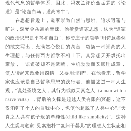
现代气息的哲学体系。因此，冯友兰评价金岳霖的《论
道》是“论超白马，道高青牛”。
在思想旨趣上，道家崇尚自然与思辨、追求逍遥与
旷达，深受金岳霖的青睐。他赞赏道家思想，认为
“道家
的政治思想是平等和自由”，称赞庄子的哲学“用诗意盎然
的散文写出，充满赏心悦目的寓言，颂扬一种崇高的人
生理想，与任何西方哲学不相上下。其异想天开烘托出
豪放，一语道破却不是武断，生机勃勃而又顺理成章，
使人读起来既要用感情，又要用理智”。在他看来，哲学
家也应该是自己哲学思想的践行者。他描述过一种人生
观，“说处圣境之人，其行为或似天真之人（a man with a
naive vista），背后的支撑是超越人类有限的冥想，这不
仅消弭了个人的自我中心，也使他超脱了人类中心”,“天
真之人具有孩子般的单纯性(child like simplicity)”。这种
人生观与道家“见素抱朴”“复归于婴儿”的理想人生状态相