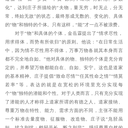
化”，达到庄子所描绘的“夫物，量无穷，时无止，分无
常，终始无故”的状态，最终形成无数的、变化的、具体
的“物”和独特的个体。只有这样，“能”才一点不被浪费。
对于
“物”和具体的个体，金岳霖提出了“情求尽性，
用求得体，而势有所依归”的原则。他说：“在日常生活
中，因为情不尽性用不得体，万事万物各就其本身而言
都不完全地自如。”他对具体的物、独特的个体是充分肯
定的，并希望万物都能自在、自如、安宁。这也是道家
的基本精神。庄子提倡“致命尽情”“任其性命之情”“情莫
若率”等，表达的就是在宽松的环境里充分实现每
个“物”独特的潜能和个性。对于人类而言，只有充分实现
了潜能的人才称得上道家所谓的有德之人。道家接纳、
尊重万物在特性、能力、需求方面的不同，主张不能用
一个标准去量度物、征服物、改造物。庄子说“凫胫虽
短，续之则忧；鹤胫虽长，断之则悲”，呼吁尊重自然的