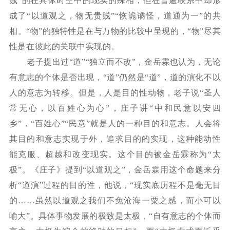
贱”的在具体时空中的现实的殊相，但在普遍联系中却形
成了“以道观之，物无贵贱”“恢诡谲怪，道通为一”的共
相。“物”的独特性是在与万物的比较中呈现的，“物”尽其
性是在彼此的关联中实现的。
老子提出过
“道”“独立而不改”，金岳霖也认为，无论
有意志的个体是否出现，“道”仍然是“道”，道的演化不以
人的意志为转移。但是，人是目的性动物，老子说“圣人
常无心，以百姓心为心”，庄子讲“中和民意以安四
乡”，“百姓心”“民意”就是人的一种目的和意志。人会将
其目的和意志实现于外，追求目的的实现，这种能动性
能克服、超越和改变现实。这个目的被金岳霖称为“太
极”。《庄子》提到“以道观之”，金岳霖用这个命题来分
析“道演”过程的目的性，他说，“现实底历程不是毫无目
的……虽然以道观之我们不免沧海一粟之感，而小可以
喻大”。具体事物发展的极致是太极，“自有意志的个体而