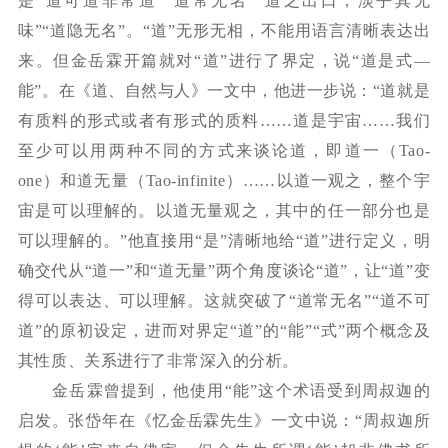
是“道可道非常道”“道常无名”“道之出口，淡乎其无
味”“道隐无名”。“道”无形无相，不能用语言清晰表达出
来。但金岳霖开篇就对“道”进行了界定，说“道是式—
能”。在《道、自然与人》一文中，他进一步说：“道就是
有质料的形式或者有形式的质料……道是宇宙……我们
至少可以用两种不同的方式来谈论道，即道一（Tao-
one）和道无量（Tao-infinite）……以道一观之，整个宇
宙是可以理解的。以道无量观之，其中的任一部分也是
可以理解的。”他直接用“是”清晰地给“道”进行定义，明
确交代从“道一”和“道无量”两个角度谈论“道”，让“道”变
得可以表达、可以理解。这就突破了“道常无名”“道不可
道”的原初设定，进而对界定“道”的“能”“式”两个概念及
其性质、关系进行了非常深入的分析。
金岳霖曾提到，他使用
“能”这个术语受到周叔迦的
启发。张岱年在《忆金岳霖先生》一文中说：“周叔迦所