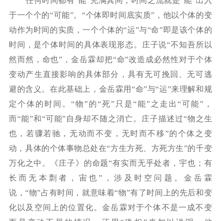
任何时间都有
“能”充满其间，时间之流就是“能”出入
于一个个的“可能”。“个体即时间底实质”，他以个体的变
动作为时间的实质，一个个体的“运”与“命”即是该个体的
时间，是个体时间的具体表现形态。庄子说“不知吾所以
然而然，命也”，金岳霖却把“命”改造成必然性对于个体
变动产生直接影响的具体部分，具有无可挽回、无可逃
避的含义。在此基础上，金岳霖用“命”与“运”来理解和规
定个体的时间。“物”的“死”只是“能”之走出“可能”，
而“能”和“可能”自身却不随之消亡。庄子描述过“物之生
也，若骤若驰，无动而不变，无时而不移”的个体之变
动，具体的个体事物总处在“方生方死、方死方生”的千变
万化之中。《庄子》的命题“有实而无乎处者，宇也；有
长而无本剽者，宙也”，涉及时空问题。金岳霖
说，“物”占有时间，就意味着“物”有了时间上的先后和变
化以及空间上的位置化。金岳霖对于个体不是一成不变