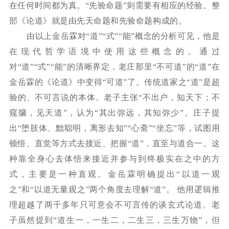
在任何时间都为真。“先验命题”则需要有相应的经验。整
部《论道》就是由先天命题和先验命题构成的。
由以上金岳霖对
“道”“式”“能”概念的分析可见，他是
在现代哲学语境中使用这些概念的。通过
对“道”“式”“能”的清晰界定，老庄那里“不可道”的“道”在
金岳霖的《论道》中变得“可道”了。传统道家之“道”是超
验的、不可言说的本体。老子主张“不出户，知天下；不
窥牖，见天道”，认为“其出弥远，其知弥少”。庄子提
出“堕肢体、黜聪明，离形去知”“心斋”“坐忘”等，试图用
顿悟、直觉等方式去接近、把握“道”，直至与道合一。这
种靠全身心去体悟来接近并参与到终极实在之中的方
式，主要是一种直观。金岳霖明确提出“以道一观
之”和“以道无量观之”两个角度去理解“道”。 他用逻辑推
理超越了两千多年只可意会不可言传的谈玄式论道。老
子虽然提到“道生一，一生二，二生三，三生万物”，但