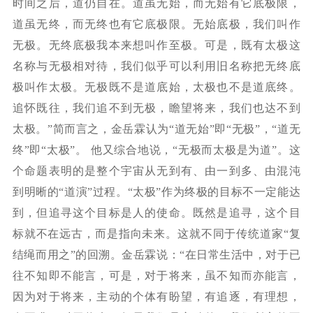
时间之后，道仍自在。道虽无始，而无始有它底极限，
道虽无终，而无终也有它底极限。无始底极，我们叫作
无极。无终底极我本来想叫作至极。可是，既有太极这
名称与无极相对待，我们似乎可以利用旧名称把无终底
极叫作太极。无极既不是道底始，太极也不是道底终。
追怀既往，我们追不到无极，瞻望将来，我们也达不到
太极。”简而言之，金岳霖认为“道无始”即“无极”，“道无
终”即“太极”。 他又综合地说，“无极而太极是为道”。这
个命题表明的是整个宇宙从无到有、由一到多、由混沌
到明晰的“道演”过程。“太极”作为终极的目标不一定能达
到，但追寻这个目标是人的使命。既然是追寻，这个目
标就不在远古，而是指向未来。这就不同于传统道家“复
结绳而用之”的回溯。金岳霖说：“在日常生活中，对于已
往不知即不能言，可是，对于将来，虽不知而亦能言，
因为对于将来，主动的个体有盼望，有追逐，有理想，