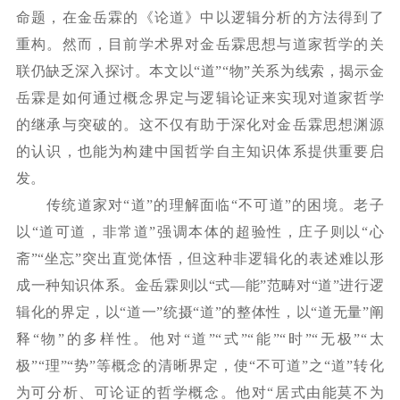
命题，在金岳霖的《论道》中以逻辑分析的方法得到了
重构。然而，目前学术界对金岳霖思想与道家哲学的关
联仍缺乏深入探讨。本文以“道”“物”关系为线索，揭示金
岳霖是如何通过概念界定与逻辑论证来实现对道家哲学
的继承与突破的。这不仅有助于深化对金岳霖思想渊源
的认识，也能为构建中国哲学自主知识体系提供重要启
发。
传统道家对
“道”的理解面临“不可道”的困境。老子
以“道可道，非常道”强调本体的超验性，庄子则以“心
斋”“坐忘”突出直觉体悟，但这种非逻辑化的表述难以形
成一种知识体系。金岳霖则以“式—能”范畴对“道”进行逻
辑化的界定，以“道一”统摄“道”的整体性，以“道无量”阐
释“物”的多样性。他对“道”“式”“能”“时”“无极”“太
极”“理”“势”等概念的清晰界定，使“不可道”之“道”转化
为可分析、可论证的哲学概念。他对“居式由能莫不为