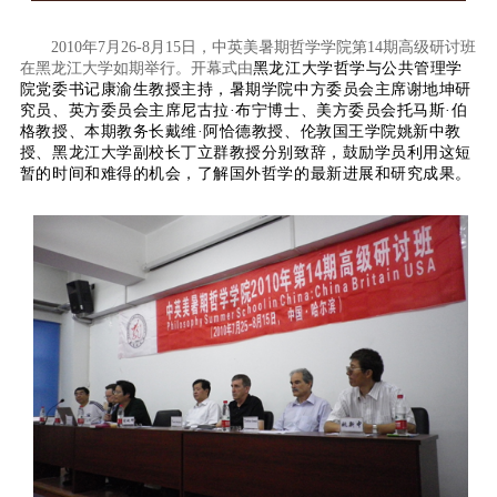
2010
年
7
月
26-
8
月15
日
，中英美暑期哲学学院第14
期高级研讨班
在黑龙江大学如期举行。开幕式由
黑龙江大学哲学与公共管理学
院党委书记康渝生教授主持，暑期学院中方委员会主席谢地坤研
究员、英方委员会主席尼古拉·布宁博士、美方委员会托马斯·伯
格教授、本期教务长戴维·阿恰德教授、伦敦国王学院姚新中教
授、黑龙江大学副校长丁立群教授分别致辞，鼓励学员利用这短
暂的时间和难得的机会，了解国外哲学的最新进展和研究成果。