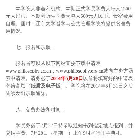
本学院为非赢利机构。本期正式学员学费为每人
1500
元人民币。本期旁听生学费为每人
500
元人民币。食宿费用
自理。届时，辽宁大学哲学与公共管理学院将提供食宿费
用情况。
七、报名和录取：
报名者可以从以下网站直接下载申请表
www.philosophy.ac.cn
，
www.philosophy.org.cn
或向主办方函
索申请表。请务必于
2014
年
5
月
20
日
以前将填写好的申请表
寄给高颖（
纸质及电子版
）。学院将在
2014
年
5
月
31
日之后
陆续发出录取通知。
八、交费办法和时间：
学员务必于
7
月
27
日持录取通知书到指定地点报到，并
交纳学费。
7
月
28
日（星期一）上午
9
时举行开学典礼。