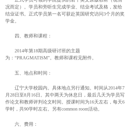
况而定）。学员和旁听生完成学业、结业考试及格，发给
结业证书。正式学员第一名可获赴英国研究访问
3
个月的奖
学金。
四、教师和课程：
2014
年第
18
期高级研讨班的主题
为：
“PRAGMATISM”
。教师和课程见附件。
五、地点和时间：
辽宁大学校园内。具体地点另行通知。时间从
2014
年
7
月
28
日至
8
月
16
日。其中两天为休息日，最后几天为学员写
作论文和教师评判论文时间。授课时间为
16
天左右，每天
6
学时，共
90
学时左右。另有
common room
活动。
六、费用：