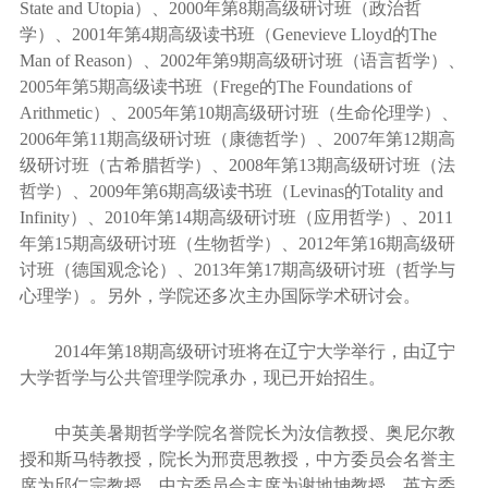
State and Utopia
）、
2000
年第
8
期高级研讨班（政治哲
学）、
2001
年第
4
期高级读书班（
Genevieve Lloyd
的
The
Man of Reason
）、
2002
年第
9
期高级研讨班（语言哲学）、
2005
年第
5
期高级读书班（
Frege
的
The Foundations of
Arithmetic
）、
2005
年第
10
期高级研讨班（生命伦理学）、
2006
年第
11
期高级研讨班（康德哲学）、
2007
年第
12
期高
级研讨班（古希腊哲学）、
2008
年第
13
期高级研讨班（法
哲学）、
2009
年第
6
期高级读书班（
Levinas
的
Totality and
Infinity
）、
2010
年第
14
期高级研讨班（应用哲学）、
2011
年第
15
期高级研讨班（生物哲学）、
2012
年第
16
期高级研
讨班（德国观念论）、
2013
年第
17
期高级研讨班（哲学与
心理学）。另外，学院还多次主办国际学术研讨会。
2014
年第
18
期高级研讨班将在辽宁大学举行，由辽宁
大学哲学与公共管理学院承办，现已开始招生。
中英美暑期哲学学院名誉院长为汝信教授、奥尼尔教
授和斯
马特
教授，院长为
邢贲思
教授，中方委员会名誉主
席为
邱仁宗
教授，中方委员会主席为
谢地坤
教授，英方委