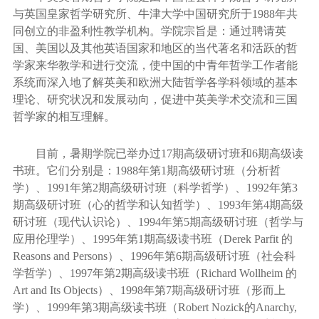
与英国皇家哲学研究所、牛津大学中国研究所于
1988
年共
同创立的非盈利性教学机构。学院宗旨是：通过聘请英
国、美国以及其他英语国家和地区的当代著名和活跃的哲
学家来华教学和进行交流，使中国的中青年哲学工作者能
系统而深入地了解英美和欧洲大陆哲学各学科领域的基本
理论、研究状况和发展动向，促进中英美学术交流和三国
哲学家的相互理解。
目前，暑期学院已举办过
17
期高级研讨班和
6
期高级读
书班。它们分别是：
1988
年第
1
期高级研讨班（分析哲
学）、
1991
年第
2
期高级研讨班（科学哲学）、
1992
年第
3
期高级研讨班（心的哲学和认知哲学）、
1993
年第
4
期高级
研讨班（现代认识论）、
1994
年第
5
期高级研讨班（哲学与
应用伦理学）、
1995
年第
1
期高级读书班（
Derek Parfit
的
Reasons and Persons
）、
1996
年第
6
期高级研讨班（社会科
学哲学）、
1997
年第
2
期高级读书班（
Richard Wollheim
的
Art and Its Objects
）、
1998
年第
7
期高级研讨班（形而上
学）、
1999
年第
3
期高级读书班（
Robert Nozick
的
Anarchy,