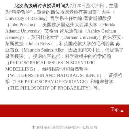
此次高级研讨班授课时间为
7
月
20
日至
8
月
9
日，主题
为
“
科学哲学
”
，邀请的四位授课老师有英国雷丁大学（
University of
Reading
）哲学系主任约翰
·
普雷斯顿教授
（
John Preston
），美国佛罗里达州大西洋大学（
Florida
Atlantic University
）艾希丽
·
肯尼迪教授（
Ashley Graham
Kennedy
），英国杜伦大学（
Durham University
）的朱丽安
·
莱斯教授（
Julian Reiss
），和英国伦敦大学的毛利西奥
·
苏
亚雷兹
（
Mauricio Suárez Aller
，因故未能来中国，但提供了
录音授课）。授课内容包括：科学建模中的哲学问题
（
PHILOSOPHICAL ISSUES IN SCIENTIFIC
MODELLING
）、维特根斯坦和自然哲学
（
WITTGENSTEIN AND NATURAL SCIENCE
）、证据哲
学（
THE PHILOSOPHY OF EVIDENCE
）和概率哲学
（
THE PHILOSOPHY OF PROBABILITY
）等。
Top
中国社会科学院哲学研究所-版权所有