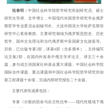
祖春明
：
中国社会科学院哲学研究所
副
研究员
、硕士
研究生导师、文学博士，中国现代外国哲学研究学会俄罗
斯哲学专业委员会副秘书长
、
大连外国语大学哈萨克斯坦
研究中心客座教授
。
主要研究领域
为
俄罗斯思想史、历史
哲学、国外文化理论和
当代俄罗斯中亚国家文化政策等。
目前，已出版专著
2部，译著4部（含多册本），主持编写
论文集
2
部，在国内外发表中俄文学术论文、译文三十余
篇，参与或主持国家社科基金重大课题
、
中国社会科学院
国际合作课题、重点
课题
和中国社会科学院哲学研究所创
新工程课题
十余
项，
完成内部研究报告二十余篇
。
主要代表性成果包括：
专著《分裂的宿命与自主性抗争
——现代性视域下俄