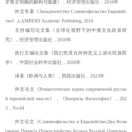
罗斯文明圈的解构与重建》，经济管理出版社，2016年
外文专著《
Западничество Славянофильство Евразийс
тво
》
,LAMBERT Academic Publishing, 2016
主持编写论文集
《全球化视野下的中俄文化政策研
究》，
经济管理出版社，
2018年
执行主编论文集《我们究竟在何种意义上谈论民族哲
学》，中国社会科学出版社，
2020年
译著《欧洲与人类》，西苑出版社，
2023年
外文论文《
Романтические корни современной русско
й евразийской мысли
》
，《
Вопросы Философии
》，
202
3，No.04
外文论文
《
Славянофильство
и
Евразийство:Два
Возм
ожных
Проекта
Переустройства
Кольца
Русской
Цивилиза