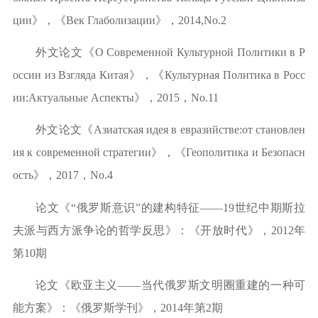
ции
》
，
《
Век
Глаболизации
》
，
2014,
No
.2
外文论文
《
О Современной Культурной Политики в Р
оссии из Взгляда Китая》，《Культурная Политика в Росс
ии:Актуальные Аспекты
》
，
2015
，
No
.
11
外文论文《
Азиатская идея в евразийстве:от становлен
ия к современной стратегии
》
，《
Геополитика и Безопасн
ость》，
2017
，
No.
4
论文
《
“
俄罗斯意识
”
的建构特征
——19
世纪中期斯拉
夫派与西方派争论的哲学反思》：《开放时代》，
2012
年
第
10
期
论文
《欧亚主义
——
当代俄罗斯文明圈重建的一种可
能方案》：《俄罗斯学刊》，
2014
年第
2
期