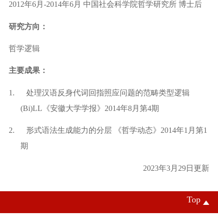
2012
年
6
月
-2014
年
6
月
中国社会科学院哲学研究所
博士后
研究方向：
哲学逻辑
主要成果：
1.
处理汉语反身代词回指照应问题的范畴类型逻辑
(Bi)LL
《安徽大学学报》
2014
年
8
月第
4
期
2.
形式语法生成能力的分层
《哲学动态》
2014
年
1
月第
1
期
2023
年
3
月29日更新
Top