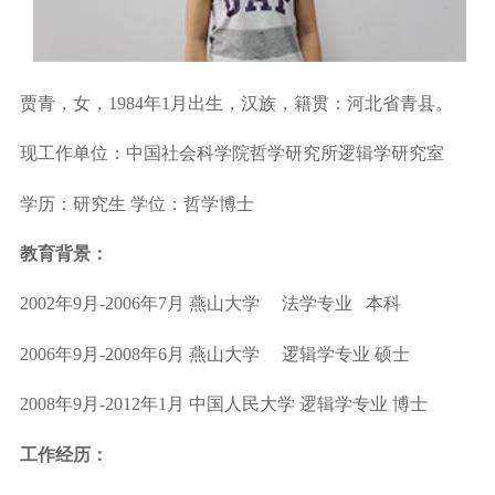
贾青，女，
1984
年
1
月出生，汉族，籍贯：河北省青县。
现工作单位：中国社会科学院哲学研究所逻辑学研究室
学历：研究生
学位：哲学博士
教育背景：
2002
年
9
月
-2006
年
7
月
燕山大学
法学专业
本科
2006
年
9
月
-2008
年
6
月
燕山大学
逻辑学专业
硕士
2008
年
9
月
-2012
年
1
月
中国人民大学
逻辑学专业
博士
工作经历：